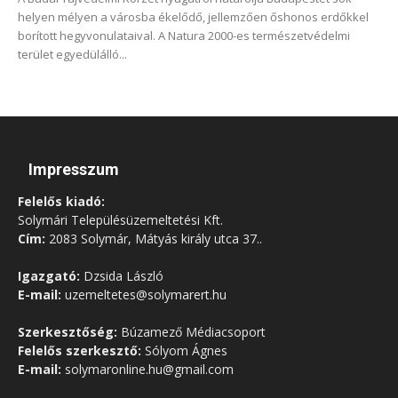
helyen mélyen a városba ékelődő, jellemzően őshonos erdőkkel
borított hegyvonulataival. A Natura 2000-es természetvédelmi
terület egyedülálló...
Impresszum
Felelős kiadó:
Solymári Településüzemeltetési Kft.
Cím:
2083 Solymár, Mátyás király utca 37..
Igazgató:
Dzsida László
E-mail:
uzemeltetes@solymarert.hu
Szerkesztőség:
Búzamező Médiacsoport
Felelős szerkesztő:
Sólyom Ágnes
E-mail:
solymaronline.hu@gmail.com