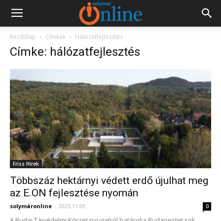
Kezdőlap
Címkék
Hálózatfejlesztés
Címke: hálózatfejlesztés
Friss Hírek
Többszáz hektárnyi védett erdő újulhat meg
az E.ON fejlesztése nyomán
solymáronline
-
2023.11.09.
0
A Budai Tájvédelmi Körzet nyugatról határolja Budapestet sok