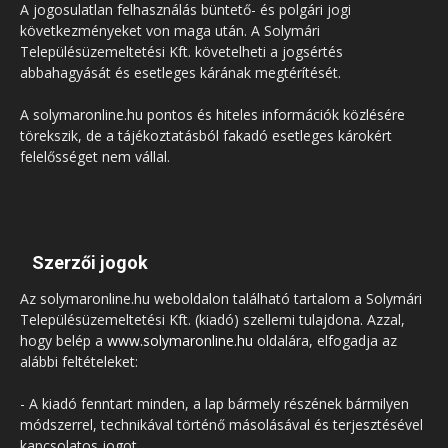
A jogosulatlan felhasználás büntető- és polgári jogi
következményeket von maga után. A Solymári
Településüzemeltetési Kft. követelheti a jogsértés
abbahagyását és esetleges kárának megtérítését.
A solymaronline.hu pontos és hiteles információk közlésére
törekszik, de a tájékoztatásból fakadó esetleges károkért
felelősséget nem vállal.
Szerzői jogok
Az solymaronline.hu weboldalon található tartalom a Solymári
Településüzemeltetési Kft. (kiadó) szellemi tulajdona. Azzal,
hogy belép a
www.solymaronline.hu
oldalára, elfogadja az
alábbi feltételeket:
- A kiadó fenntart minden, a lap bármely részének bármilyen
módszerrel, technikával történő másolásával és terjesztésével
kapcsolatos jogot.