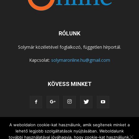
RÓLUNK
Solymár közéletével foglalkozó, független hírportál.
Kapcsolat:
solymaronline.hu@gmail.com
KÖVESS MINKET
A weboldalon cookie-kat használunk, amik segítenek minket a
KÖZÉLET
KÖZÖSSÉGEK
SZABADIDŐ
lehető legjobb szolgáltatások nyújtásában. Weboldalunk
NEMZETISÉG, HELYTÖRTÉNET
RIPORTOK
további használatával jóváhagyja, hogy cookie-kat használjunk.
KÖZÉRDEKŰ INFORMÁCIÓK