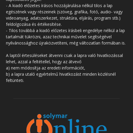
- A kiadó előzetes írásos hozzájárulása nélkül tilos a lap
egészének vagy részeinek (szöveg, grafika, fotó, audio- vagy
videoanyag, adatszerkezet, struktúra, eljárás, program stb.)
feldolgozása és értékesítése.
- Tilos továbbá a kiadó előzetes írásbeli engedélye nélkül a lap
tartalmát tükrözni, azaz technikai művelet segítségével
nyilvánossághoz újraközvetíteni, még változatlan formában is.
A laptól értesüléseket átvenni csak a lapra való hivatkozással
lehet, azzal a feltétellel, hogy az átvevő
a) nem módosítja az eredeti információt,
b) a lapra utaló egyértelmű hivatkozást minden közlésnél
feltünteti.