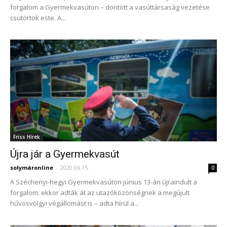
forgalom a Gyermekvasúton – döntött a vasúttársaság vezetése
csütörtök este. A...
Friss Hírek
Újra jár a Gyermekvasút
solymáronline
-
2020.06.15.
0
A Széchenyi-hegyi Gyermekvasúton június 13-án újraindult a
forgalom; ekkor adták át az utazóközönségnek a megújult
hűvösvölgyi végállomást is – adta hírül a...