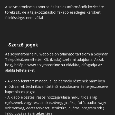
A solymaronline.hu pontos és hiteles információk közlésére
törekszik, de a tájékoztatásból fakadó esetleges károkért
felelősséget nem vállal.
Szerzői jogok
Az solymaronline.hu weboldalon található tartalom a Solymári
Településüzemeltetési Kft. (kiadó) szellemi tulajdona. Azzal,
hogy belép a
www.solymaronline.hu
oldalára, elfogadja az
alábbi feltételeket:
- A kiadó fenntart minden, a lap bármely részének bármilyen
módszerrel, technikával történő másolásával és terjesztésével
kapcsolatos jogot.
- A kiadó előzetes írásos hozzájárulása nélkül tilos a lap
egészének vagy részeinek (szöveg, grafika, fotó, audio- vagy
videoanyag, adatszerkezet, struktúra, eljárás, program stb.)
feldolgozása és értékesítése.