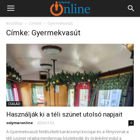
Kezdőlap
Címkék
Gyermekvasút
Címke: Gyermekvasút
CSALÁD
Használják ki a téli szünet utolsó napjait
solymaronline
-
2024.01.03.
0
A Gyermekvasút feldíszített karácsonyi kocsijai és a fényvonat a
téli szünet végéig mindennap közlekedik és óránként indul a