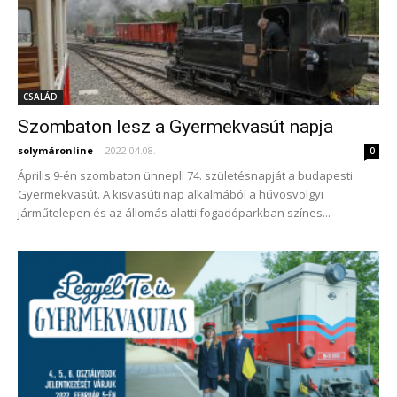
CSALÁD
Szombaton lesz a Gyermekvasút napja
solymáronline
-
2022.04.08.
0
Április 9-én szombaton ünnepli 74. születésnapját a budapesti
Gyermekvasút. A kisvasúti nap alkalmából a hűvösvölgyi
járműtelepen és az állomás alatti fogadóparkban színes...