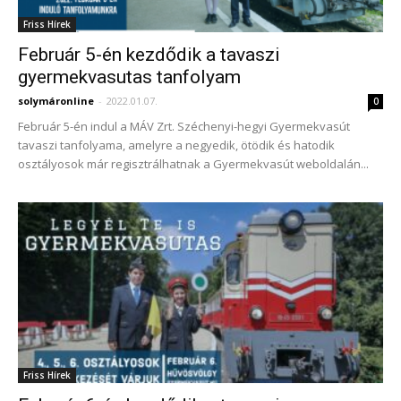
Friss Hírek
Február 5-én kezdődik a tavaszi
gyermekvasutas tanfolyam
solymáronline
-
2022.01.07.
0
Február 5-én indul a MÁV Zrt. Széchenyi-hegyi Gyermekvasút
tavaszi tanfolyama, amelyre a negyedik, ötödik és hatodik
osztályosok már regisztrálhatnak a Gyermekvasút weboldalán...
Friss Hírek