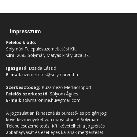
Impresszum
Felelős kiadó:
Solymári Településüzemeltetési Kft.
Cím:
2083 Solymár, Mátyás király utca 37..
Igazgató:
Dzsida László
E-mail:
uzemeltetes@solymarert.hu
Szerkesztőség:
Búzamező Médiacsoport
Felelős szerkesztő:
Sólyom Ágnes
E-mail:
solymaronline.hu@gmail.com
A jogosulatlan felhasználás büntető- és polgári jogi
következményeket von maga után. A Solymári
Településüzemeltetési Kft. követelheti a jogsértés
abbahagyását és esetleges kárának megtérítését.