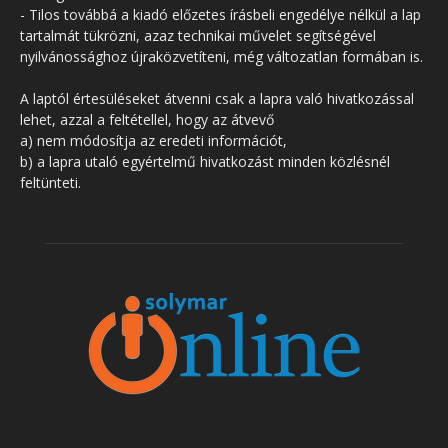
- Tilos továbbá a kiadó előzetes írásbeli engedélye nélkül a lap
tartalmát tükrözni, azaz technikai művelet segítségével
nyilvánossághoz újraközvetíteni, még változatlan formában is.
A laptól értesüléseket átvenni csak a lapra való hivatkozással
lehet, azzal a feltétellel, hogy az átvevő
a) nem módosítja az eredeti információt,
b) a lapra utaló egyértelmű hivatkozást minden közlésnél
feltünteti.