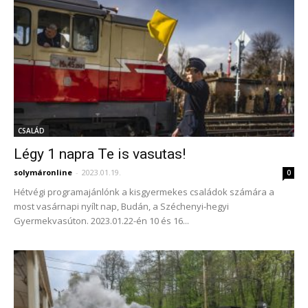
CSALÁD
Légy 1 napra Te is vasutas!
solymáronline
-
2023.01.19.
0
Hétvégi programajánlónk a kisgyermekes családok számára a
most vasárnapi nyílt nap, Budán, a Széchenyi-hegyi
Gyermekvasúton. 2023.01.22-én 10 és 16...