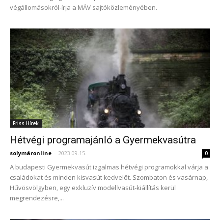
végállomásokról-írja a MÁV sajtóközleményében.
Friss Hírek
Hétvégi programajánló a Gyermekvasútra
solymáronline
-
2023.09.15.
0
A budapesti Gyermekvasút izgalmas hétvégi programokkal várja a
családokat és minden kisvasút kedvelőt. Szombaton és vasárnap,
Hűvösvölgyben, egy exkluzív modellvasút-kiállítás kerül
megrendezésre,...