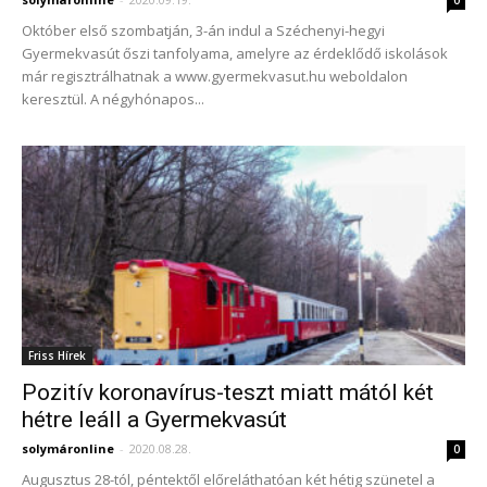
0
Október első szombatján, 3-án indul a Széchenyi-hegyi
Gyermekvasút őszi tanfolyama, amelyre az érdeklődő iskolások
már regisztrálhatnak a www.gyermekvasut.hu weboldalon
keresztül. A négyhónapos...
Friss Hírek
Pozitív koronavírus-teszt miatt mától két
hétre leáll a Gyermekvasút
solymáronline
-
2020.08.28.
0
Augusztus 28-tól, péntektől előreláthatóan két hétig szünetel a