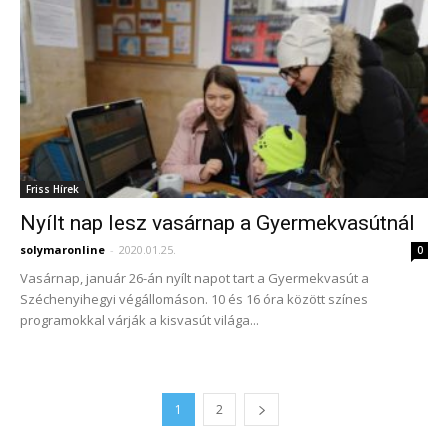
Friss Hírek
Nyílt nap lesz vasárnap a Gyermekvasútnál
solymaronline
-
2020.01.25.
0
Vasárnap, január 26-án nyílt napot tart a Gyermekvasút a
Széchenyihegyi végállomáson. 10 és 16 óra között színes
programokkal várják a kisvasút világa...
1
2