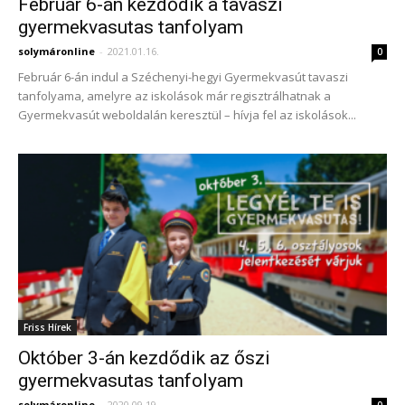
Február 6-án kezdődik a tavaszi
gyermekvasutas tanfolyam
solymáronline
-
2021.01.16.
0
Február 6-án indul a Széchenyi-hegyi Gyermekvasút tavaszi
tanfolyama, amelyre az iskolások már regisztrálhatnak a
Gyermekvasút weboldalán keresztül – hívja fel az iskolások...
Friss Hírek
Október 3-án kezdődik az őszi
gyermekvasutas tanfolyam
solymáronline
-
2020.09.19.