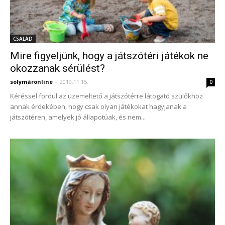
CSALÁD
Mire figyeljünk, hogy a játszótéri játékok ne
okozzanak sérülést?
solymáronline
-
2019.11.15.
0
Kéréssel fordul az üzemeltető a játszótérre látogató szülőkhöz
annak érdekében, hogy csak olyan játékokat hagyjanak a
játszótéren, amelyek jó állapotúak, és nem...