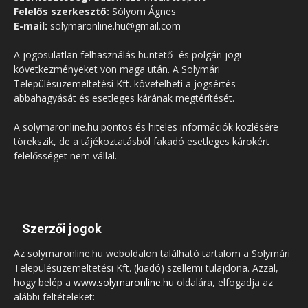
Felelős szerkesztő:
Sólyom Ágnes
E-mail:
solymaronline.hu@gmail.com
A jogosulatlan felhasználás büntető- és polgári jogi
következményeket von maga után. A Solymári
Településüzemeltetési Kft. követelheti a jogsértés
abbahagyását és esetleges kárának megtérítését.
A solymaronline.hu pontos és hiteles információk közlésére
törekszik, de a tájékoztatásból fakadó esetleges károkért
felelősséget nem vállal.
Szerzői jogok
Az solymaronline.hu weboldalon található tartalom a Solymári
Településüzemeltetési Kft. (kiadó) szellemi tulajdona. Azzal,
hogy belép a
www.solymaronline.hu
oldalára, elfogadja az
alábbi feltételeket: