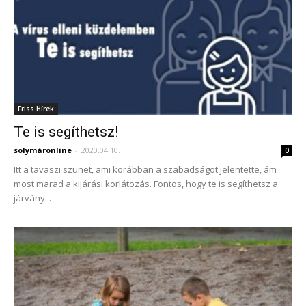
Friss Hírek
Te is segíthetsz!
solymáronline
-
2020.04.10.
0
Itt a tavaszi szünet, ami korábban a szabadságot jelentette, ám
most marad a kijárási korlátozás. Fontos, hogy te is segíthetsz a
járvány...