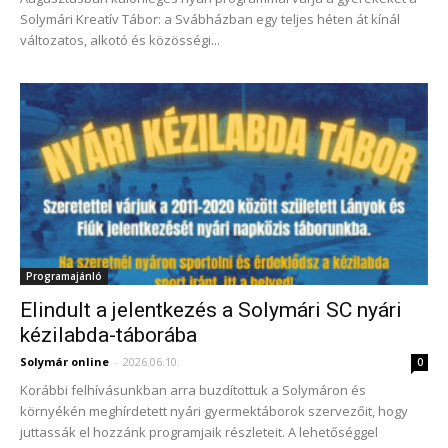
Solymári Kreatív Tábor: a Svábházban egy teljes héten át kínál
változatos, alkotó és közösségi...
Programajánló
Elindult a jelentkezés a Solymári SC nyári
kézilabda-táborába
Solymár online
-
2026.06.10.
0
Korábbi felhívásunkban arra buzdítottuk a Solymáron és
környékén meghírdetett nyári gyermektáborok szervezőit, hogy
juttassák el hozzánk programjaik részleteit. A lehetőséggel