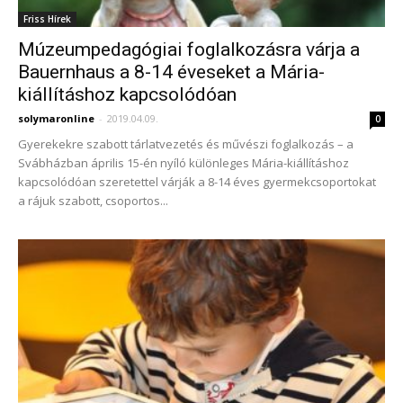
Friss Hírek
Múzeumpedagógiai foglalkozásra várja a
Bauernhaus a 8-14 éveseket a Mária-
kiállításhoz kapcsolódóan
solymaronline
-
2019.04.09.
0
Gyerekekre szabott tárlatvezetés és művészi foglalkozás – a
Svábházban április 15-én nyíló különleges Mária-kiállításhoz
kapcsolódóan szeretettel várják a 8-14 éves gyermekcsoportokat
a rájuk szabott, csoportos...