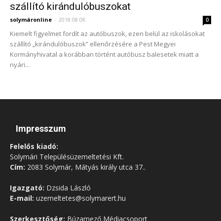
szállító kirándulóbuszokat
solymáronline
-
2018.08.08.
0
Kiemelt figyelmet fordít az autóbuszok, ezen belül az iskolásokat
szállító „kirándulóbuszok” ellenőrzésére a Pest Megyei
Kormányhivatal a korábban történt autóbusz balesetek miatt a
nyári...
Impresszum
Felelős kiadó:
Solymári Településüzemeltetési Kft.
Cím:
2083 Solymár, Mátyás király utca 37..
Igazgató:
Dzsida László
E-mail:
uzemeltetes@solymarert.hu
Szerkesztőség:
Búzamező Médiacsoport