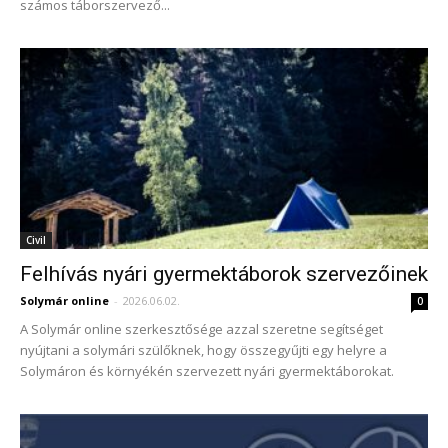
számos táborszervező...
Civil
Felhívás nyári gyermektáborok szervezőinek
Solymár online
-
2026.06.02.
0
A Solymár online szerkesztősége azzal szeretne segítséget
nyújtani a solymári szülőknek, hogy összegyűjti egy helyre a
Solymáron és környékén szervezett nyári gyermektáborokat.