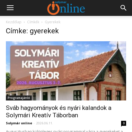
Kezdőlap
Címkék
Gyerekek
Címke: gyerekek
Programajánló
Sváb hagyományok és nyári kalandok a
Solymári Kreatív Táborban
Solymár online
-
2026.06.11.
0
Augusztusban különleges nyári programmal várja a gyerekeket a