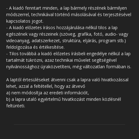
- A kiadó fenntart minden, a lap bármely részének bármilyen
módszerrel, technikával történő másolásával és terjesztésével
kapcsolatos jogot.
- A kiadó előzetes írásos hozzájárulása nélkül tilos a lap
egészének vagy részeinek (szöveg, grafika, fotó, audio- vagy
videoanyag, adatszerkezet, struktúra, eljárás, program stb.)
feldolgozása és értékesítése.
- Tilos továbbá a kiadó előzetes írásbeli engedélye nélkül a lap
tartalmát tükrözni, azaz technikai művelet segítségével
nyilvánossághoz újraközvetíteni, még változatlan formában is.
A laptól értesüléseket átvenni csak a lapra való hivatkozással
lehet, azzal a feltétellel, hogy az átvevő
a) nem módosítja az eredeti információt,
b) a lapra utaló egyértelmű hivatkozást minden közlésnél
feltünteti.