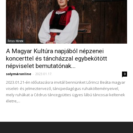
Friss Hírek
A Magyar Kultúra napjából népzenei
koncerttel és táncházzal egybekötött
népviselet bemutatónak...
solymáronline
-
2023.01.17.
0
2023.01.21-én időutazásra invitál bennünket Lőrincz Beáta magyar
viselet- és jelmeztervező, táncpedagógus ruhakölteményeivel,
mely ruhákat a Cédrus táncegyüttes ügyes lábú táncosai keltenek
életre,...