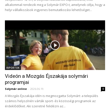
alkalommal rendezik meg a Solymár EXPO-t, amelynek célja, hogy a
helyi vállalkozások ingyenes bemutatkozási lehetőséget...
RIPORTOK
Videón a Mozgás Éjszakája solymári
programjai
Solymár online
-
2026.06.19.
0
A Mozgás Éjszakája idén is megmozgatta Solymárt: a település
számos helyszínén várták sport- és közösségi programok az
érdeklődőket. Aki szeretné felidézni az...