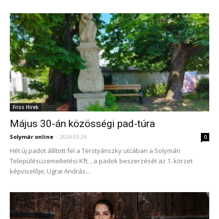
Friss Hírek
Május 30-án közösségi pad-túra
Solymár online
-
2026.05.26.
0
Hét új padot állított fel a Terstyánszky utcában a Solymári
Településüzemeltetési Kft. , a padok beszerzését az 1. körzet
képviselője, Ugrai András...