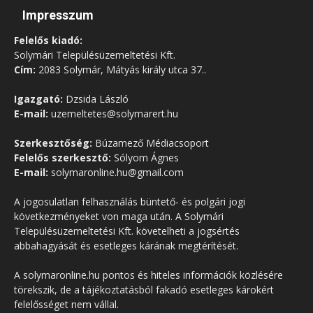
Impresszum
Felelős kiadó:
Solymári Településüzemeltetési Kft.
Cím:
2083 Solymár, Mátyás király utca 37..
Igazgató:
Dzsida László
E-mail:
uzemeltetes@solymarert.hu
Szerkesztőség:
Búzamező Médiacsoport
Felelős szerkesztő:
Sólyom Ágnes
E-mail:
solymaronline.hu@gmail.com
A jogosulatlan felhasználás büntető- és polgári jogi
következményeket von maga után. A Solymári
Településüzemeltetési Kft. követelheti a jogsértés
abbahagyását és esetleges kárának megtérítését.
A solymaronline.hu pontos és hiteles információk közlésére
törekszik, de a tájékoztatásból fakadó esetleges károkért
felelősséget nem vállal.