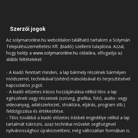
Szerzői jogok
Az solymaronline.hu weboldalon található tartalom a Solymári
Településüzemeltetési Kft. (kiadó) szellemi tulajdona. Azzal,
hogy belép a
www.solymaronline.hu
oldalára, elfogadja az
alábbi feltételeket:
- A kiadó fenntart minden, a lap bármely részének bármilyen
módszerrel, technikával történő másolásával és terjesztésével
kapcsolatos jogot.
- A kiadó előzetes írásos hozzájárulása nélkül tilos a lap
egészének vagy részeinek (szöveg, grafika, fotó, audio- vagy
videoanyag, adatszerkezet, struktúra, eljárás, program stb.)
feldolgozása és értékesítése.
- Tilos továbbá a kiadó előzetes írásbeli engedélye nélkül a lap
tartalmát tükrözni, azaz technikai művelet segítségével
nyilvánossághoz újraközvetíteni, még változatlan formában is.