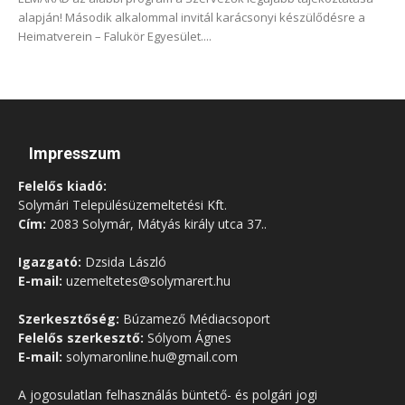
alapján! Második alkalommal invitál karácsonyi készülődésre a
Heimatverein – Falukör Egyesület....
Impresszum
Felelős kiadó:
Solymári Településüzemeltetési Kft.
Cím:
2083 Solymár, Mátyás király utca 37..
Igazgató:
Dzsida László
E-mail:
uzemeltetes@solymarert.hu
Szerkesztőség:
Búzamező Médiacsoport
Felelős szerkesztő:
Sólyom Ágnes
E-mail:
solymaronline.hu@gmail.com
A jogosulatlan felhasználás büntető- és polgári jogi