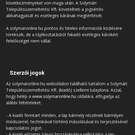
következményeket von maga után. A Solymári
Településüzemeltetési Kft. követelheti a jogsértés
abbahagyását és esetleges kárának megtérítését.
A solymaronline.hu pontos és hiteles információk közlésére
törekszik, de a tájékoztatásból fakadó esetleges károkért
felelősséget nem vállal.
Szerzői jogok
Az solymaronline.hu weboldalon található tartalom a Solymári
Településüzemeltetési Kft. (kiadó) szellemi tulajdona. Azzal,
hogy belép a
www.solymaronline.hu
oldalára, elfogadja az
alábbi feltételeket:
- A kiadó fenntart minden, a lap bármely részének bármilyen
módszerrel, technikával történő másolásával és terjesztésével
kapcsolatos jogot.
- A kiadó előzetes írásos hozzájárulása nélkül tilos a lap