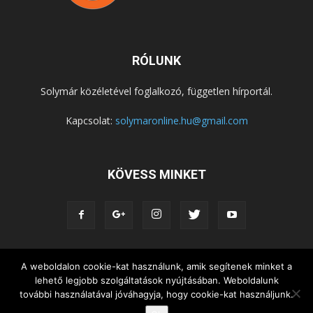
RÓLUNK
Solymár közéletével foglalkozó, független hírportál.
Kapcsolat:
solymaronline.hu@gmail.com
KÖVESS MINKET
A weboldalon cookie-kat használunk, amik segítenek minket a
KÖZÉLET
KÖZÖSSÉGEK
SZABADIDŐ
lehető legjobb szolgáltatások nyújtásában. Weboldalunk
NEMZETISÉG, HELYTÖRTÉNET
RIPORTOK
további használatával jóváhagyja, hogy cookie-kat használjunk.
KÖZÉRDEKŰ INFORMÁCIÓK