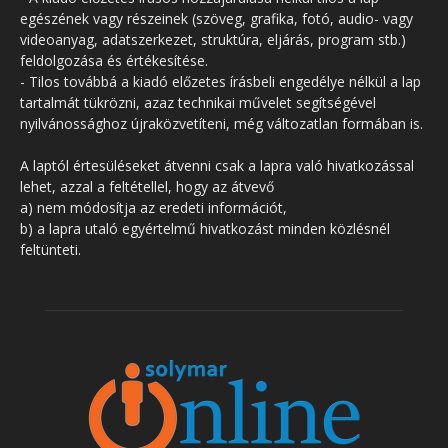
egészének vagy részeinek (szöveg, grafika, fotó, audio- vagy
videoanyag, adatszerkezet, struktúra, eljárás, program stb.)
feldolgozása és értékesítése.
- Tilos továbbá a kiadó előzetes írásbeli engedélye nélkül a lap
tartalmát tükrözni, azaz technikai művelet segítségével
nyilvánossághoz újraközvetíteni, még változatlan formában is.
A laptól értesüléseket átvenni csak a lapra való hivatkozással
lehet, azzal a feltétellel, hogy az átvevő
a) nem módosítja az eredeti információt,
b) a lapra utaló egyértelmű hivatkozást minden közlésnél
feltünteti.