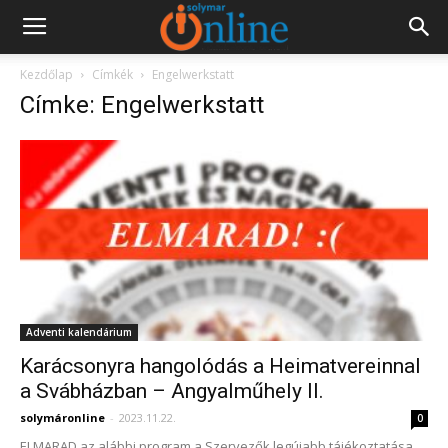
Kezdőlap
Címkék
Engelwerkstatt
Címke: Engelwerkstatt
Adventi kalendárium
Karácsonyra hangolódás a Heimatvereinnal
a Svábházban – Angyalműhely II.
solymáronline
-
2023.11.22.
0
ELMARAD az alábbi program a Szervezők legújabb tájékoztatása