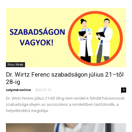
Friss Hírek
Dr. Wirtz Ferenc szabadságon július 21–től
28-ig
solymáronline
-
2022.07.15.
0
Dr. Wirtz Ferenc július 21-től 28-ig nem rendel.A felnőtt háziorvosok
szabadsága idején az asszisztens a rendelőben tartózkodik, a
helyettesítést megoldja.