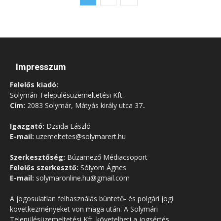
Impresszum
Felelős kiadó:
Solymári Településüzemeltetési Kft.
Cím:
2083 Solymár, Mátyás király utca 37..
Igazgató:
Dzsida László
E-mail:
uzemeltetes@solymarert.hu
Szerkesztőség:
Búzamező Médiacsoport
Felelős szerkesztő:
Sólyom Ágnes
E-mail:
solymaronline.hu@gmail.com
A jogosulatlan felhasználás büntető- és polgári jogi
következményeket von maga után. A Solymári
Településüzemeltetési Kft. követelheti a jogsértés