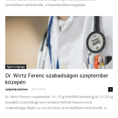
rendelőben tartózkodik, a helyettesítést megoldja.
Egészségügy
Dr. Wirtz Ferenc szabadságon szeptember
közepén
solymáronline
-
2021.09.06.
0
Dr. Wirtz Ferenc szeptember 13–17-ig (hétfőtől péntekig) és 21–23-ig
(keddtől csütörtökig) nem rendel.A felnőtt-háziorvosok
szabadsága idején az asszisztens a rendelőben tartózkodik, a...