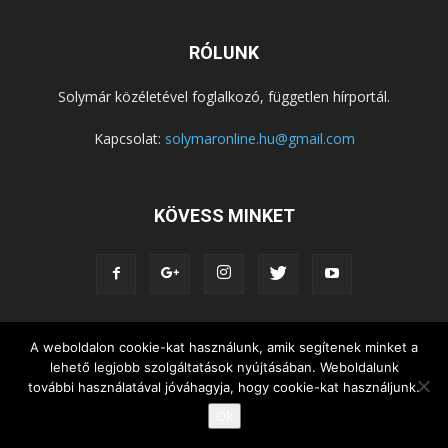
RÓLUNK
Solymár közéletével foglalkozó, független hírportál.
Kapcsolat:
solymaronline.hu@gmail.com
KÖVESS MINKET
KÖZÉLET
KÖZÖSSÉGEK
SZABADIDŐ
A weboldalon cookie-kat használunk, amik segítenek minket a
lehető legjobb szolgáltatások nyújtásában. Weboldalunk
NEMZETISÉG, HELYTÖRTÉNET
RIPORTOK
további használatával jóváhagyja, hogy cookie-kat használjunk.
KÖZÉRDEKŰ INFORMÁCIÓK
Ok
© Copyright 2015 - Solymár Online