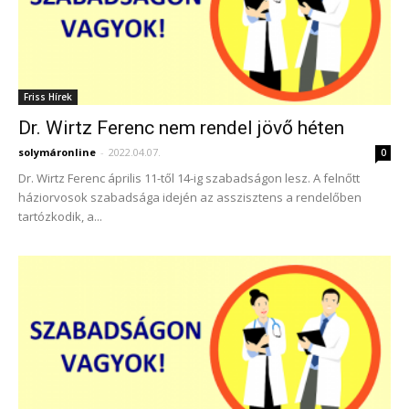
Friss Hírek
Dr. Wirtz Ferenc nem rendel jövő héten
solymáronline
-
2022.04.07.
0
Dr. Wirtz Ferenc április 11-től 14-ig szabadságon lesz. A felnőtt
háziorvosok szabadsága idején az asszisztens a rendelőben
tartózkodik, a...