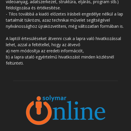
videoanyag, adatszerkezet, struktúra, eljárás, program stb.)
feldolgozása és értékesítése.
- Tilos továbbá a kiadó előzetes írásbeli engedélye nélkül a lap
tartalmát tükrözni, azaz technikai művelet segítségével
nyilvánossághoz újraközvetíteni, még változatlan formában is.
A laptól értesüléseket átvenni csak a lapra való hivatkozással
lehet, azzal a feltétellel, hogy az átvevő
a) nem módosítja az eredeti információt,
b) a lapra utaló egyértelmű hivatkozást minden közlésnél
feltünteti.