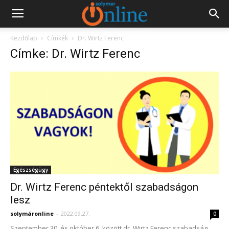
Kezdőlap
Címkék
Dr. Wirtz Ferenc
Címke: Dr. Wirtz Ferenc
Egészségügy
Dr. Wirtz Ferenc péntektől szabadságon
lesz
solymáronline
-
2022.09.27.
0
Szeptember 30. és október 6. között dr. Wirtz Ferenc szabadság