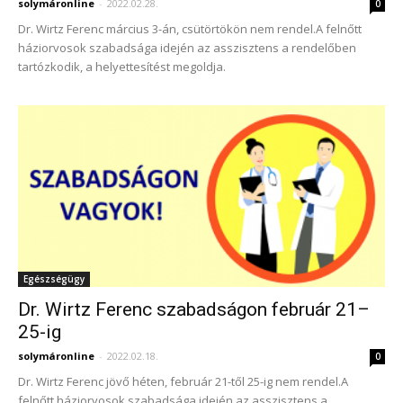
solymáronline
-
2022.02.28.
0
Dr. Wirtz Ferenc március 3-án, csütörtökön nem rendel.A felnőtt
háziorvosok szabadsága idején az asszisztens a rendelőben
tartózkodik, a helyettesítést megoldja.
Egészségügy
Dr. Wirtz Ferenc szabadságon február 21–
25-ig
solymáronline
-
2022.02.18.
0
Dr. Wirtz Ferenc jövő héten, február 21-től 25-ig nem rendel.A
felnőtt háziorvosok szabadsága idején az asszisztens a