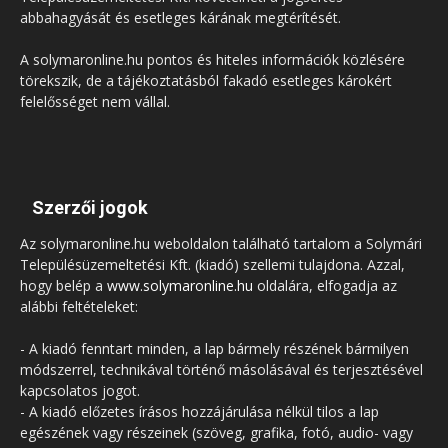
abbahagyását és esetleges kárának megtérítését.
A solymaronline.hu pontos és hiteles információk közlésére
törekszik, de a tájékoztatásból fakadó esetleges károkért
felelősséget nem vállal.
Szerzői jogok
Az solymaronline.hu weboldalon található tartalom a Solymári
Településüzemeltetési Kft. (kiadó) szellemi tulajdona. Azzal,
hogy belép a
www.solymaronline.hu
oldalára, elfogadja az
alábbi feltételeket:
- A kiadó fenntart minden, a lap bármely részének bármilyen
módszerrel, technikával történő másolásával és terjesztésével
kapcsolatos jogot.
- A kiadó előzetes írásos hozzájárulása nélkül tilos a lap
egészének vagy részeinek (szöveg, grafika, fotó, audio- vagy