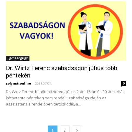
Egészségügy
Dr. Wirtz Ferenc szabadságon július több
péntekén
solymáronline
-
2021.07.01.
0
Dr. Wirtz Ferenc felnőtt háziorvos július 2-án, 16-án és 30-án, tehát
kéthetente pénteken nem rendel.Szabadsága idején az
asszisztens a rendelőben tartózkodik, a...
1
2