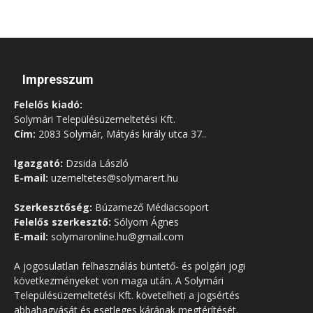
Impresszum
Felelős kiadó:
Solymári Településüzemeltetési Kft.
Cím:
2083 Solymár, Mátyás király utca 37..
Igazgató:
Dzsida László
E-mail:
uzemeltetes@solymarert.hu
Szerkesztőség:
Búzamező Médiacsoport
Felelős szerkesztő:
Sólyom Ágnes
E-mail:
solymaronline.hu@gmail.com
A jogosulatlan felhasználás büntető- és polgári jogi
következményeket von maga után. A Solymári
Településüzemeltetési Kft. követelheti a jogsértés
abbahagyását és esetleges kárának megtérítését.