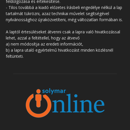
feldolgozása és értékesítése.
- Tilos továbbá a kiadó előzetes írásbeli engedélye nélkül a lap
tartalmát tükrözni, azaz technikai művelet segítségével
nyilvánossághoz újraközvetíteni, még változatlan formában is.
A laptól értesüléseket átvenni csak a lapra való hivatkozással
lehet, azzal a feltétellel, hogy az átvevő
a) nem módosítja az eredeti információt,
b) a lapra utaló egyértelmű hivatkozást minden közlésnél
feltünteti.