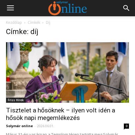
Kezdőlap
Címkék
Díj
Címke: díj
Friss Hírek
Tisztelet a hősöknek – ilyen volt idén a
hősök napi megemlékezés
Solymár online
-
2026.06.01.
0
Május 31-én vasárnap a Templom téren tartotta meg Solymár