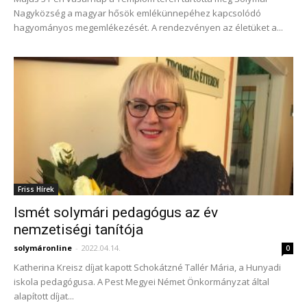
Nagyközség a magyar hősök emlékünnepéhez kapcsolódó
hagyományos megemlékezését. A rendezvényen az életüket a...
Friss Hírek
Ismét solymári pedagógus az év
nemzetiségi tanítója
solymáronline
-
2022.04.14.
0
Katherina Kreisz díjat kapott Schokátzné Tallér Mária, a Hunyadi
iskola pedagógusa. A Pest Megyei Német Önkormányzat által
alapított díjat...