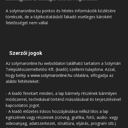
A solymaronline.hu pontos és hiteles információk közlésére
törekszik, de a tájékoztatásból fakadó esetleges károkért
felelősséget nem vállal.
Szerzői jogok
Az solymaronline.hu weboldalon található tartalom a Solymári
Településüzemeltetési Kft. (kiadó) szellemi tulajdona. Azzal,
hogy belép a
www.solymaronline.hu
oldalára, elfogadja az
alábbi feltételeket:
- A kiadó fenntart minden, a lap bármely részének bármilyen
módszerrel, technikával történő másolásával és terjesztésével
kapcsolatos jogot.
- A kiadó előzetes írásos hozzájárulása nélkül tilos a lap
egészének vagy részeinek (szöveg, grafika, fotó, audio- vagy
videoanyag, adatszerkezet, struktúra, eljárás, program stb.)