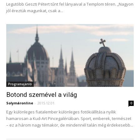
Legutóbb Geszti Pétert tűnt fel lányaival a Templom téren. „Nagyon
jól éreztük magunkat, csak a...
Programajánló
Botond szemével a világ
Solymáronline
-
2015.12.01.
0
Egy különleges fiatalember különleges fotókiállítása nyílik
hamarosan a Kud-Art Pincegalériában. Sport, emberek, természet
– ez a három nagy témakör, de mindennél talán még érdekesebb...