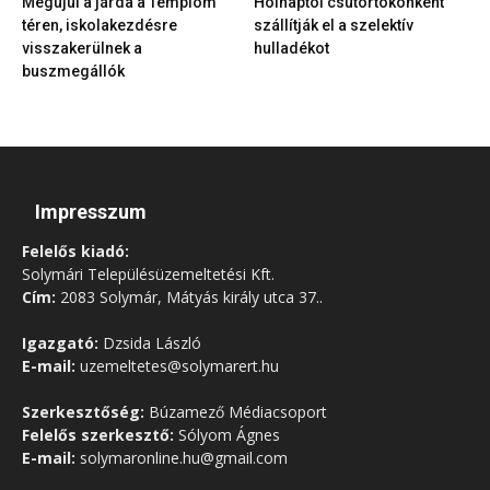
Megújul a járda a Templom
Holnaptól csütörtökönként
téren, iskolakezdésre
szállítják el a szelektív
visszakerülnek a
hulladékot
buszmegállók
Impresszum
Felelős kiadó:
Solymári Településüzemeltetési Kft.
Cím:
2083 Solymár, Mátyás király utca 37..
Igazgató:
Dzsida László
E-mail:
uzemeltetes@solymarert.hu
Szerkesztőség:
Búzamező Médiacsoport
Felelős szerkesztő:
Sólyom Ágnes
E-mail:
solymaronline.hu@gmail.com