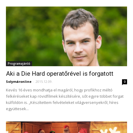
Programajánló
Aki a Die Hard operatőrével is forgatott
Solymáronline
-
2015.12.09.
0
Kevés 16 éves mondhatja el magáról, hogy profikhoz méltó
felkéréseket kap rövidfilmek készítésére, sőt egyre többet forgat
külföldön is. „Készítettem felvételeket világversenyekről, híres
együttesek...