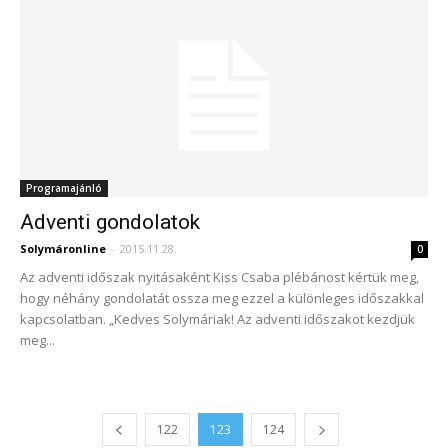
Programajánló
Adventi gondolatok
Solymáronline
-
2015.11.28.
0
Az adventi időszak nyitásaként Kiss Csaba plébánost kértük meg,
hogy néhány gondolatát ossza meg ezzel a különleges időszakkal
kapcsolatban. „Kedves Solymáriak! Az adventi időszakot kezdjük
meg...
122
123
124