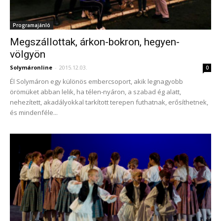
Programajánló
Megszállottak, árkon-bokron, hegyen-
völgyön
Solymáronline
-
2015.12.03.
0
Él Solymáron egy különös embercsoport, akik legnagyobb
örömüket abban lelik, ha télen-nyáron, a szabad ég alatt,
nehezített, akadályokkal tarkított terepen futhatnak, erősíthetnek,
és mindenféle...