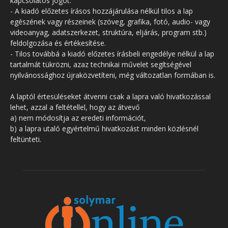
kapcsolatos jogot.
- A kiadó előzetes írásos hozzájárulása nélkül tilos a lap
egészének vagy részeinek (szöveg, grafika, fotó, audio- vagy
videoanyag, adatszerkezet, struktúra, eljárás, program stb.)
feldolgozása és értékesítése.
- Tilos továbbá a kiadó előzetes írásbeli engedélye nélkül a lap
tartalmát tükrözni, azaz technikai művelet segítségével
nyilvánossághoz újraközvetíteni, még változatlan formában is.
A laptól értesüléseket átvenni csak a lapra való hivatkozással
lehet, azzal a feltétellel, hogy az átvevő
a) nem módosítja az eredeti információt,
b) a lapra utaló egyértelmű hivatkozást minden közlésnél
feltünteti.