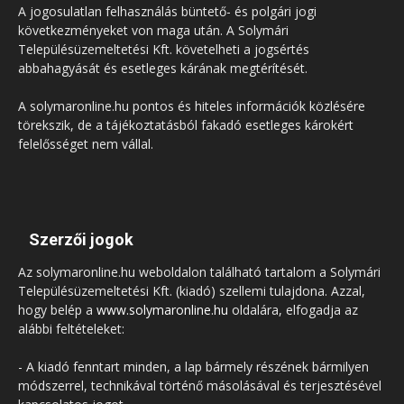
A jogosulatlan felhasználás büntető- és polgári jogi
következményeket von maga után. A Solymári
Településüzemeltetési Kft. követelheti a jogsértés
abbahagyását és esetleges kárának megtérítését.
A solymaronline.hu pontos és hiteles információk közlésére
törekszik, de a tájékoztatásból fakadó esetleges károkért
felelősséget nem vállal.
Szerzői jogok
Az solymaronline.hu weboldalon található tartalom a Solymári
Településüzemeltetési Kft. (kiadó) szellemi tulajdona. Azzal,
hogy belép a
www.solymaronline.hu
oldalára, elfogadja az
alábbi feltételeket:
- A kiadó fenntart minden, a lap bármely részének bármilyen
módszerrel, technikával történő másolásával és terjesztésével