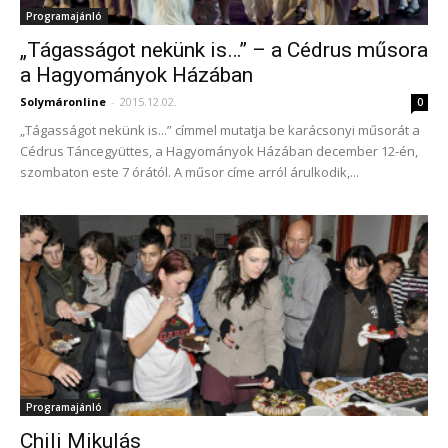
Programajánló
„Tágasságot nekünk is…” – a Cédrus műsora
a Hagyományok Házában
Solymáronline
-
2015.12.02.
0
„Tágasságot nekünk is...” címmel mutatja be karácsonyi műsorát a
Cédrus Táncegyüttes, a Hagyományok Házában december 12-én,
szombaton este 7 órától. A műsor címe arról árulkodik,...
Programajánló
Chili Mikulás