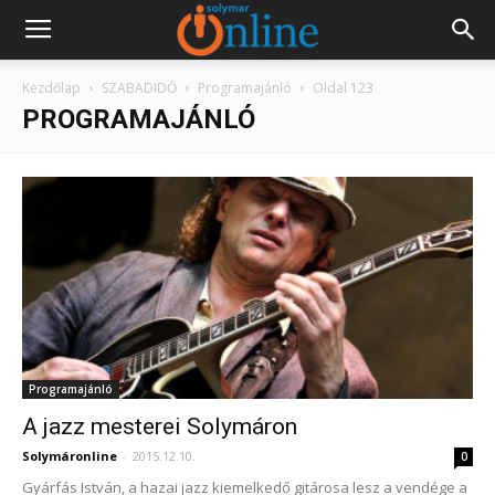
Kezdőlap
SZABADIDŐ
Programajánló
Oldal 123
PROGRAMAJÁNLÓ
Programajánló
A jazz mesterei Solymáron
Solymáronline
-
2015.12.10.
0
Gyárfás István, a hazai jazz kiemelkedő gitárosa lesz a vendége a