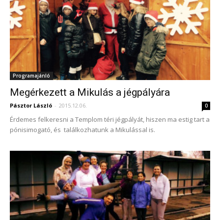
Programajánló
Megérkezett a Mikulás a jégpályára
Pásztor László
-
2015.12.06.
0
Érdemes felkeresni a Templom téri jégpályát, hiszen ma estig tart a
pónisimogató, és találkozhatunk a Mikulással is.