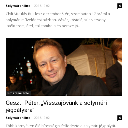
Solymáronline
-
2015.12.02.
0
Chili Mikulás Buli lesz december 5-én, szombaton 17 órától a
solymári művelődési házban. Vásár, kóstoló, süti verseny,
játékterem, étel, ital, tombola és persze jó...
Programajánló
Geszti Péter: „Visszajövünk a solymári
jégpályára”
Solymáronline
-
2015.12.02.
0
Több környéken élő híresség is felfedezte a solymári jégpályát.