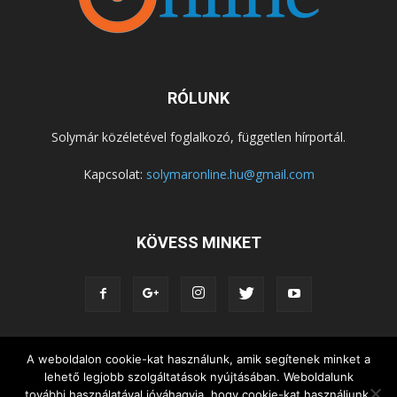
RÓLUNK
Solymár közéletével foglalkozó, független hírportál.
Kapcsolat:
solymaronline.hu@gmail.com
KÖVESS MINKET
A weboldalon cookie-kat használunk, amik segítenek minket a
KÖZÉLET
KÖZÖSSÉGEK
SZABADIDŐ
lehető legjobb szolgáltatások nyújtásában. Weboldalunk
NEMZETISÉG, HELYTÖRTÉNET
RIPORTOK
további használatával jóváhagyja, hogy cookie-kat használjunk.
KÖZÉRDEKŰ INFORMÁCIÓK