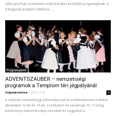
Little Jazz Pub szombaton este 8 órakor kezdődő programjának. A
házigazda ezúttal is Márkus...
Programajánló
ADVENTSZAUBER – nemzetiségi
programok a Templom téri jégpályánál
Solymáronline
-
2015.12.10.
0
A solymári nemzetiségi önkormányzat és a Heimatverein–Falukör
december 12-én és 13-án, szombaton és vasárnap 15–17 óráig
karácsonyi műsorral várja a kicsiket és nagyokat a...