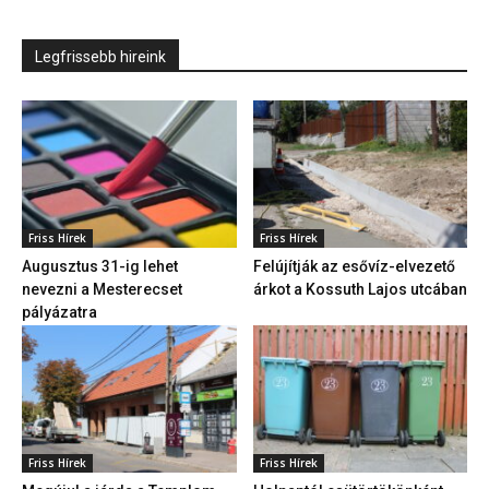
Legfrissebb hireink
Friss Hírek
Friss Hírek
Augusztus 31-ig lehet
Felújítják az esővíz-elvezető
nevezni a Mesterecset
árkot a Kossuth Lajos utcában
pályázatra
Friss Hírek
Friss Hírek