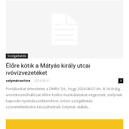
Szolgáltatók
Élőre kötik a Mátyás király utcai
ivóvízvezetéket
solymáronline
-
2024.08.01.
0
Portálunkat értesítette a DMRV Zrt., hogy 2024.08.07-én, 8-16 óráig,
ivóvízközműhálózat élőre kötési munkálatokat végeznek, melynek
kapcsán nyomáscsökkenésre, ivóvíz-szolgáltatás
szüneteltetésére készülhetnek Solymár alábbi...