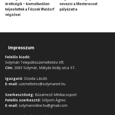
érettségik – kiemelkedően
nevezni a Mesterecset
teljesítettek a Fészek Waldorf
pályázatra
végzősei
Impresszum
Felelős kiadó:
Solymári Településüzemeltetési Kft.
Cím:
2083 Solymár, Mátyás király utca 37..
Igazgató:
Dzsida László
E-mail:
uzemeltetes@solymarert.hu
Szerkesztőség:
Búzamező Médiacsoport
Felelős szerkesztő:
Sólyom Ágnes
E-mail:
solymaronline.hu@gmail.com