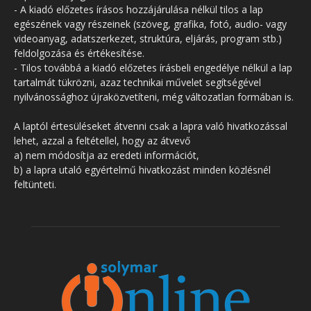
- A kiadó előzetes írásos hozzájárulása nélkül tilos a lap
egészének vagy részeinek (szöveg, grafika, fotó, audio- vagy
videoanyag, adatszerkezet, struktúra, eljárás, program stb.)
feldolgozása és értékesítése.
- Tilos továbbá a kiadó előzetes írásbeli engedélye nélkül a lap
tartalmát tükrözni, azaz technikai művelet segítségével
nyilvánossághoz újraközvetíteni, még változatlan formában is.
A laptól értesüléseket átvenni csak a lapra való hivatkozással
lehet, azzal a feltétellel, hogy az átvevő
a) nem módosítja az eredeti információt,
b) a lapra utaló egyértelmű hivatkozást minden közlésnél
feltünteti.