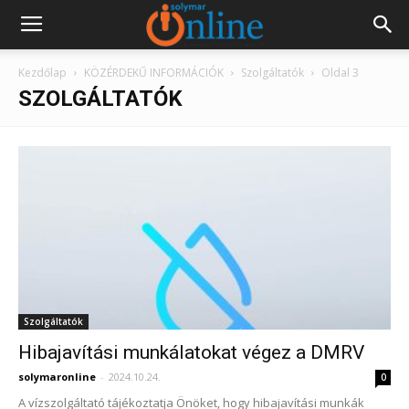
Kezdőlap
KÖZÉRDEKŰ INFORMÁCIÓK
Szolgáltatók
Oldal 3
SZOLGÁLTATÓK
Szolgáltatók
Hibajavítási munkálatokat végez a DMRV
solymaronline
-
2024.10.24.
0
A vízszolgáltató tájékoztatja Önöket, hogy hibajavítási munkák