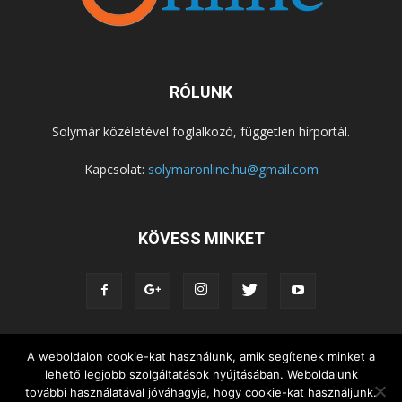
RÓLUNK
Solymár közéletével foglalkozó, független hírportál.
Kapcsolat:
solymaronline.hu@gmail.com
KÖVESS MINKET
A weboldalon cookie-kat használunk, amik segítenek minket a
KÖZÉLET
KÖZÖSSÉGEK
SZABADIDŐ
lehető legjobb szolgáltatások nyújtásában. Weboldalunk
NEMZETISÉG, HELYTÖRTÉNET
RIPORTOK
további használatával jóváhagyja, hogy cookie-kat használjunk.
KÖZÉRDEKŰ INFORMÁCIÓK