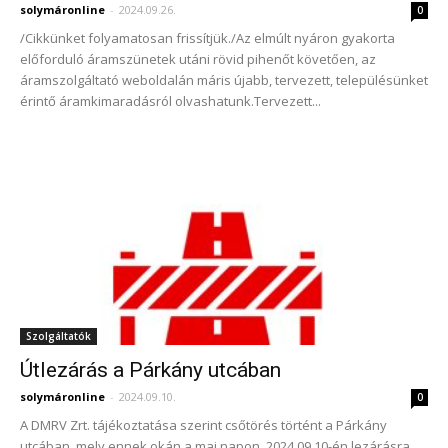
solymáronline
-
2024.09.26.
0
/Cikkünket folyamatosan frissítjük./Az elmúlt nyáron gyakorta
előforduló áramszünetek utáni rövid pihenőt követően, az
áramszolgáltató weboldalán máris újabb, tervezett, településünket
érintő áramkimaradásról olvashatunk.Tervezett...
Szolgáltatók
Útlezárás a Párkány utcában
solymáronline
-
2024.09.10.
0
A DMRV Zrt. tájékoztatása szerint csőtörés történt a Párkány
utcában, mely ennek okán a mai napon, 2024.09.10-én lezárásra