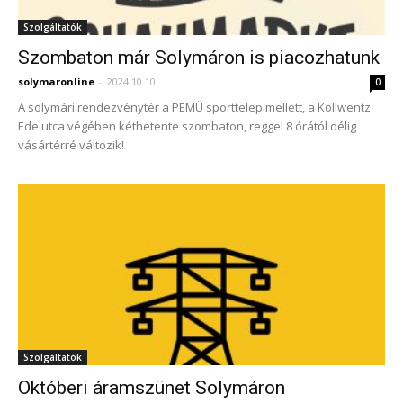
Szolgáltatók
Szombaton már Solymáron is piacozhatunk
solymaronline
-
2024.10.10.
0
A solymári rendezvénytér a PEMÜ sporttelep mellett, a Kollwentz
Ede utca végében kéthetente szombaton, reggel 8 órától délig
vásártérré változik!
Szolgáltatók
Októberi áramszünet Solymáron