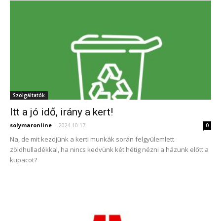
Szolgáltatók
Itt a jó idő, irány a kert!
solymaronline
-
2024.10.17.
0
Na, de mit kezdjünk a kerti munkák során felgyülemlett
zöldhulladékkal, ha nincs kedvünk két hétig nézni a házunk előtt a
kupacot?