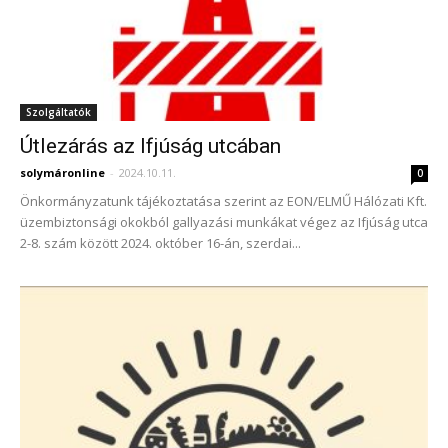
Szolgáltatók
Útlezárás az Ifjúság utcában
solymáronline
-
2024.10.11.
0
Önkormányzatunk tájékoztatása szerint az EON/ELMŰ Hálózati Kft.
üzembiztonsági okokból gallyazási munkákat végez az Ifjúság utca
2-8. szám között 2024. október 16-án, szerdai...