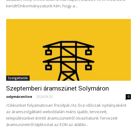
került!Önkormányzatunk kéri, hogy a...
Szolgáltatók
Szeptemberi áramszünet Solymáron
solymáronline
-
2024.09.02.
0
/Cikkünket folyamatosan frissítjük./Az őszi időszak nyitányaként
az áramszolgáltató weboldalán máris újabb, tervezett,
településünket érintő áramszünetről olvashatunk.Tervezett
áramszünetről tájékoztat az EON az alábbi...