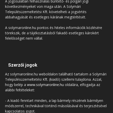
A jogosulatlan felhasználás büntető- és polgári jogi
következményeket von maga után. A Solymári
Településüzemeltetési Kft. követelheti a jogsértés
abbahagyását és esetleges kárának megtérítését.
A solymaronline.hu pontos és hiteles információk közlésére
törekszik, de a tájékoztatásból fakadó esetleges károkért
felelősséget nem vállal.
Szerzői jogok
Az solymaronline.hu weboldalon található tartalom a Solymári
Településüzemeltetési Kft. (kiadó) szellemi tulajdona. Azzal,
hogy belép a
www.solymaronline.hu
oldalára, elfogadja az
alábbi feltételeket:
- A kiadó fenntart minden, a lap bármely részének bármilyen
módszerrel, technikával történő másolásával és terjesztésével
kapcsolatos jogot.