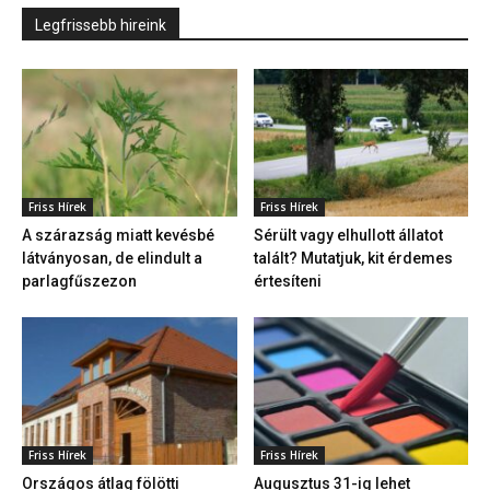
Legfrissebb hireink
Friss Hírek
Friss Hírek
A szárazság miatt kevésbé
Sérült vagy elhullott állatot
látványosan, de elindult a
talált? Mutatjuk, kit érdemes
parlagfűszezon
értesíteni
Friss Hírek
Friss Hírek
Országos átlag fölötti
Augusztus 31-ig lehet