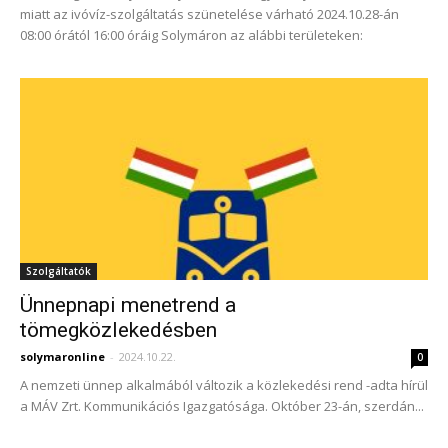
miatt az ivóvíz-szolgáltatás szünetelése várható 2024.10.28-án
08:00 órától 16:00 óráig Solymáron az alábbi területeken:
Szolgáltatók
Ünnepnapi menetrend a
tömegközlekedésben
solymaronline
-
2024.10.22.
0
A nemzeti ünnep alkalmából változik a közlekedési rend -adta hírül
a MÁV Zrt. Kommunikációs Igazgatósága. Október 23-án, szerdán...