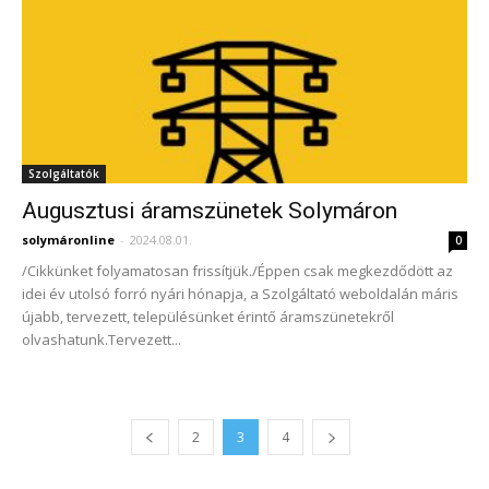
Szolgáltatók
Augusztusi áramszünetek Solymáron
solymáronline
-
2024.08.01.
0
/Cikkünket folyamatosan frissítjük./Éppen csak megkezdődött az
idei év utolsó forró nyári hónapja, a Szolgáltató weboldalán máris
újabb, tervezett, településünket érintő áramszünetekről
olvashatunk.Tervezett...
2
3
4