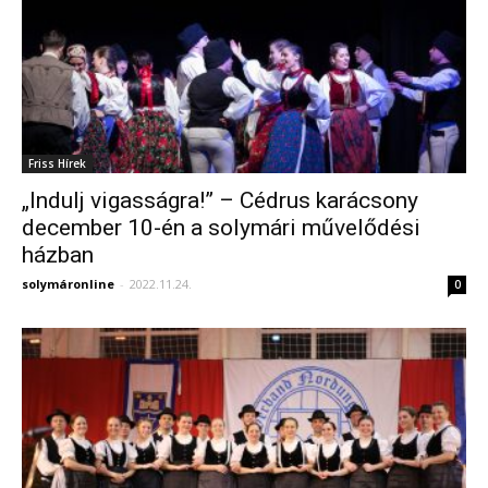
Friss Hírek
„Indulj vigasságra!” – Cédrus karácsony
december 10-én a solymári művelődési
házban
solymáronline
-
2022.11.24.
0