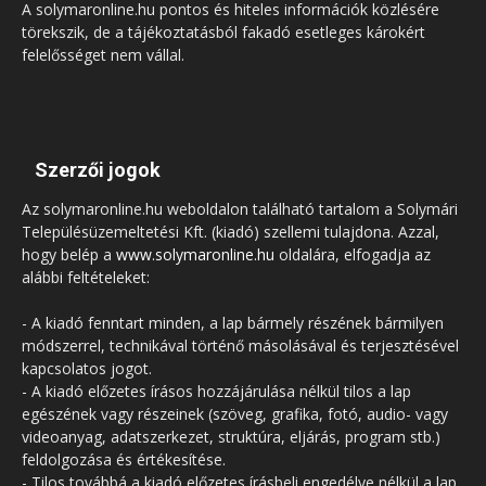
A solymaronline.hu pontos és hiteles információk közlésére
törekszik, de a tájékoztatásból fakadó esetleges károkért
felelősséget nem vállal.
Szerzői jogok
Az solymaronline.hu weboldalon található tartalom a Solymári
Településüzemeltetési Kft. (kiadó) szellemi tulajdona. Azzal,
hogy belép a
www.solymaronline.hu
oldalára, elfogadja az
alábbi feltételeket:
- A kiadó fenntart minden, a lap bármely részének bármilyen
módszerrel, technikával történő másolásával és terjesztésével
kapcsolatos jogot.
- A kiadó előzetes írásos hozzájárulása nélkül tilos a lap
egészének vagy részeinek (szöveg, grafika, fotó, audio- vagy
videoanyag, adatszerkezet, struktúra, eljárás, program stb.)
feldolgozása és értékesítése.
- Tilos továbbá a kiadó előzetes írásbeli engedélye nélkül a lap