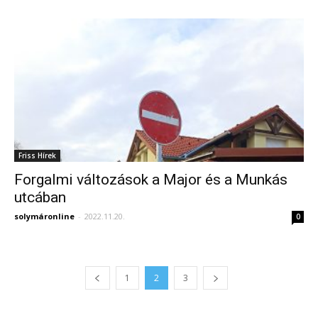
Friss Hírek
Forgalmi változások a Major és a Munkás
utcában
solymáronline
-
2022.11.20.
0
1
2
3