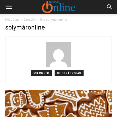
Kezdőlap
Szerzők
Írta solymáronline
solymáronline
534 CIKKEK
0 HOZZÁSZÓLÁS