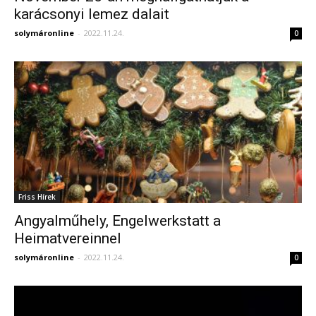
karácsonyi lemez dalait
solymáronline
-
2022.11.24.
0
Friss Hírek
Angyalműhely, Engelwerkstatt a
Heimatvereinnel
solymáronline
-
2022.11.24.
0