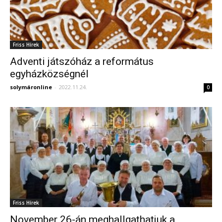
Friss Hírek
Adventi játszóház a református
egyházközségnél
solymáronline
-
2022.11.24.
0
Friss Hírek
November 26-án meghallgathatjuk a