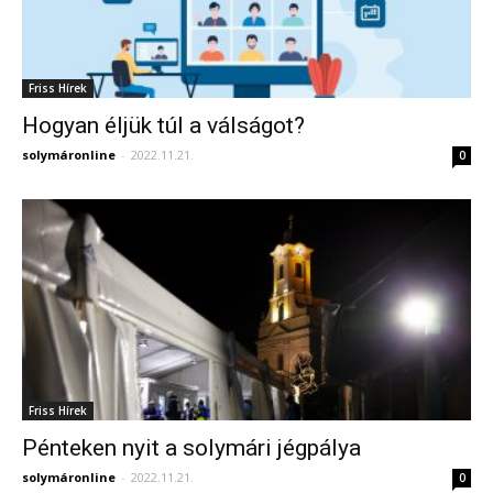
Friss Hírek
Hogyan éljük túl a válságot?
solymáronline
-
2022.11.21.
0
Friss Hírek
Pénteken nyit a solymári jégpálya
solymáronline
-
2022.11.21.
0