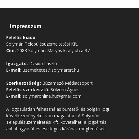
Impresszum
Felelős kiadó:
Solymári Településüzemeltetési Kft.
Cím:
2083 Solymár, Mátyás király utca 37..
Igazgató:
Dzsida László
E-mail:
uzemeltetes@solymarert.hu
Szerkesztőség:
Búzamező Médiacsoport
Felelős szerkesztő:
Sólyom Ágnes
E-mail:
solymaronline.hu@gmail.com
A jogosulatlan felhasználás büntető- és polgári jogi
következményeket von maga után. A Solymári
Településüzemeltetési Kft. követelheti a jogsértés
abbahagyását és esetleges kárának megtérítését.