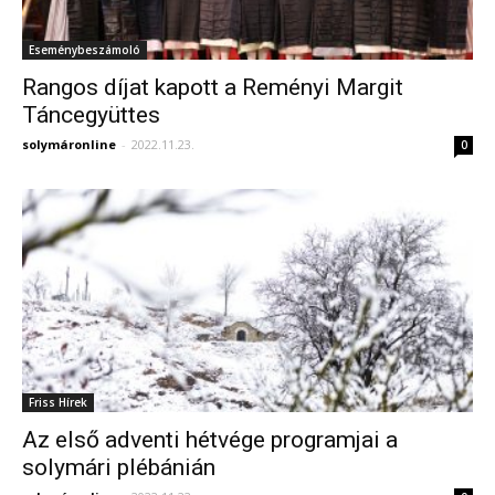
Eseménybeszámoló
Rangos díjat kapott a Reményi Margit
Táncegyüttes
solymáronline
-
2022.11.23.
0
Friss Hírek
Az első adventi hétvége programjai a
solymári plébánián