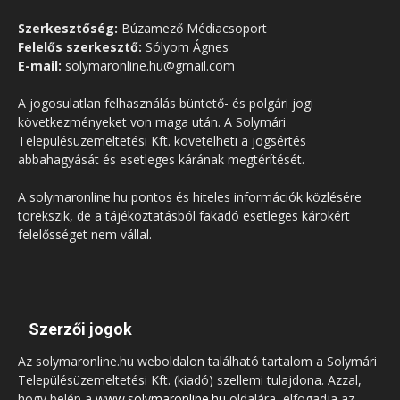
Szerkesztőség:
Búzamező Médiacsoport
Felelős szerkesztő:
Sólyom Ágnes
E-mail:
solymaronline.hu@gmail.com
A jogosulatlan felhasználás büntető- és polgári jogi
következményeket von maga után. A Solymári
Településüzemeltetési Kft. követelheti a jogsértés
abbahagyását és esetleges kárának megtérítését.
A solymaronline.hu pontos és hiteles információk közlésére
törekszik, de a tájékoztatásból fakadó esetleges károkért
felelősséget nem vállal.
Szerzői jogok
Az solymaronline.hu weboldalon található tartalom a Solymári
Településüzemeltetési Kft. (kiadó) szellemi tulajdona. Azzal,
hogy belép a
www.solymaronline.hu
oldalára, elfogadja az