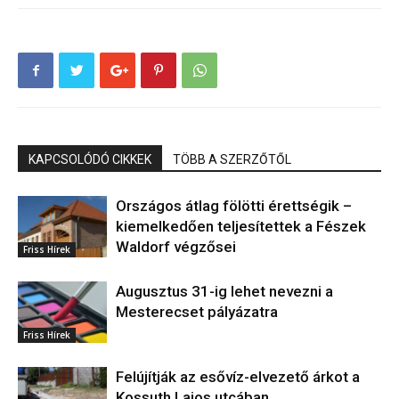
KAPCSOLÓDÓ CIKKEK
TÖBB A SZERZŐTŐL
Országos átlag fölötti érettségik –
kiemelkedően teljesítettek a Fészek
Waldorf végzősei
Friss Hírek
Augusztus 31-ig lehet nevezni a
Mesterecset pályázatra
Friss Hírek
Felújítják az esővíz-elvezető árkot a
Kossuth Lajos utcában