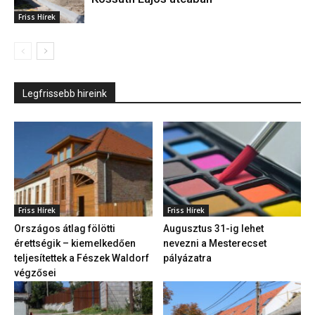
Friss Hírek
Legfrissebb hireink
Friss Hírek
Friss Hírek
Országos átlag fölötti
Augusztus 31-ig lehet
érettségik – kiemelkedően
nevezni a Mesterecset
teljesítettek a Fészek Waldorf
pályázatra
végzősei