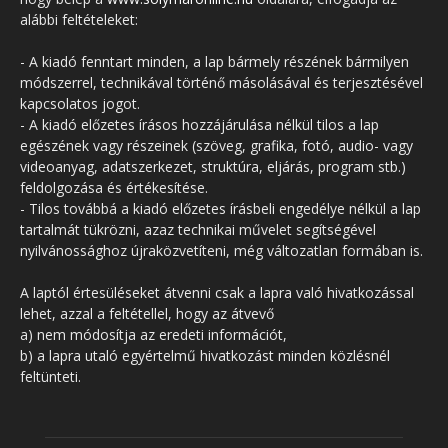
alábbi feltételeket:
- A kiadó fenntart minden, a lap bármely részének bármilyen
módszerrel, technikával történő másolásával és terjesztésével
kapcsolatos jogot.
- A kiadó előzetes írásos hozzájárulása nélkül tilos a lap
egészének vagy részeinek (szöveg, grafika, fotó, audio- vagy
videoanyag, adatszerkezet, struktúra, eljárás, program stb.)
feldolgozása és értékesítése.
- Tilos továbbá a kiadó előzetes írásbeli engedélye nélkül a lap
tartalmát tükrözni, azaz technikai művelet segítségével
nyilvánossághoz újraközvetíteni, még változatlan formában is.
A laptól értesüléseket átvenni csak a lapra való hivatkozással
lehet, azzal a feltétellel, hogy az átvevő
a) nem módosítja az eredeti információt,
b) a lapra utaló egyértelmű hivatkozást minden közlésnél
feltünteti.