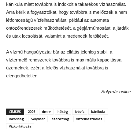
kánikula miatt továbbra is indokolt a takarékos vízhasználat.
Arra kérik a fogyasztókat, hogy továbbra is mellőzzék a nem
létfontosságú vízfelhasználást, például az automata
öntözőrendszerek működtetését, a gépjárműmosást, a járdák
és utak locsolását, valamint a medencék feltöltését.
A vízmű hangsúlyozta: bár az ellátás jelenleg stabil, a
víztermelő rendszerek továbbra is maximális kapacitással
üzemelnek, ezért a felelős vízhasználat továbbra is
elengedhetetlen.
Solymár online
CÍMKÉK
2026
dmrv
hőség
ivóvíz
kánikula
lakosság
Solymár
szárazság
vízfelhasználás
Vízkorlátozás