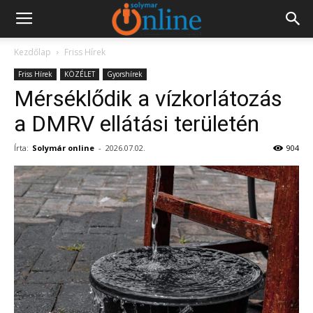
Kezdőlap
Friss Hírek
Friss Hírek
KÖZÉLET
Gyorshírek
Mérséklődik a vízkorlátozás
a DMRV ellátási területén
Írta:
Solymár online
-
2026.07.02.
904