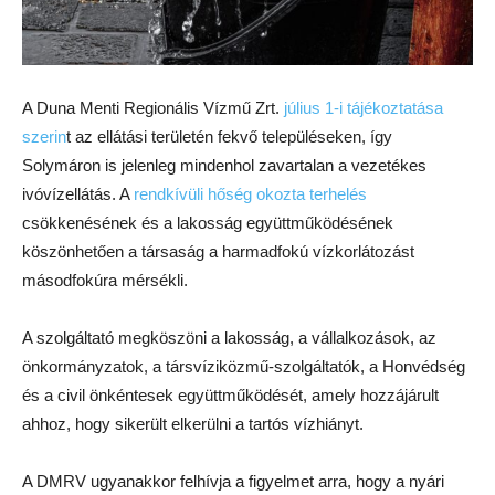
A Duna Menti Regionális Vízmű Zrt.
július 1-i tájékoztatása
szerin
t az ellátási területén fekvő településeken, így
Solymáron is jelenleg mindenhol zavartalan a vezetékes
ivóvízellátás. A
rendkívüli hőség okozta terhelés
csökkenésének és a lakosság együttműködésének
köszönhetően a társaság a harmadfokú vízkorlátozást
másodfokúra mérsékli.
A szolgáltató megköszöni a lakosság, a vállalkozások, az
önkormányzatok, a társvíziközmű-szolgáltatók, a Honvédség
és a civil önkéntesek együttműködését, amely hozzájárult
ahhoz, hogy sikerült elkerülni a tartós vízhiányt.
A DMRV ugyanakkor felhívja a figyelmet arra, hogy a nyári