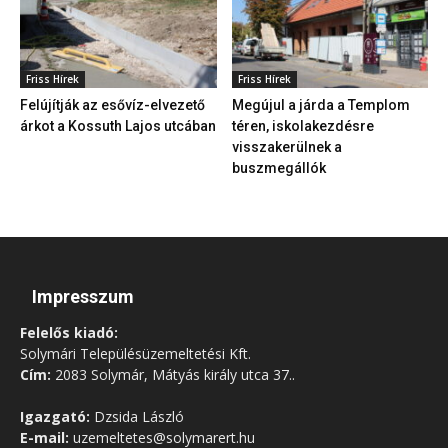
Friss Hírek
Friss Hírek
Felújítják az esővíz-elvezető
Megújul a járda a Templom
árkot a Kossuth Lajos utcában
téren, iskolakezdésre
visszakerülnek a
buszmegállók
Impresszum
Felelős kiadó:
Solymári Településüzemeltetési Kft.
Cím:
2083 Solymár, Mátyás király utca 37..
Igazgató:
Dzsida László
E-mail:
uzemeltetes@solymarert.hu