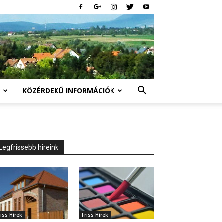
KÖZÉRDEKŰ INFORMÁCIÓK
Legfrissebb hireink
riss Hírek
Friss Hírek