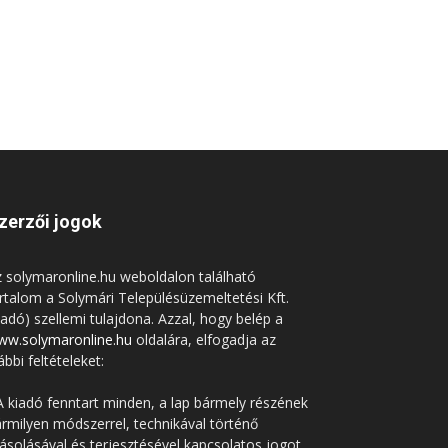
zerzői jogok
 solymaronline.hu weboldalon található
rtalom a Solymári Településüzemeltetési Kft.
iadó) szellemi tulajdona. Azzal, hogy belép a
ww.solymaronline.hu
oldalára, elfogadja az
ábbi feltételeket:
A kiadó fenntart minden, a lap bármely részének
rmilyen módszerrel, technikával történő
solásával és terjesztésével kapcsolatos jogot.