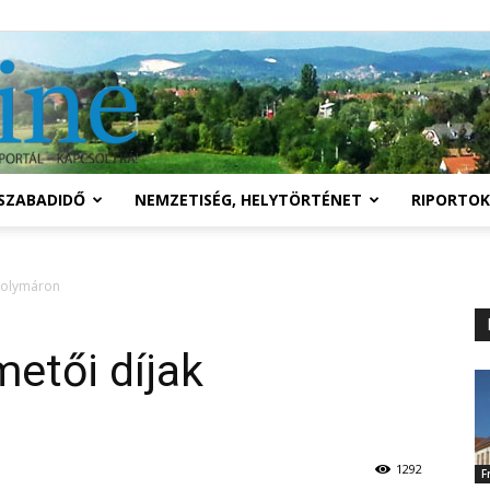
Solymár
SZABADIDŐ
NEMZETISÉG, HELYTÖRTÉNET
RIPORTOK
online
 Solymáron
etői díjak
1292
F