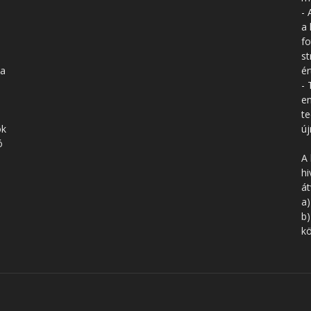
- 
a 
fo
st
 a
ér
- 
en
te
ók
új
ó
A 
hi
á
a)
b)
kö