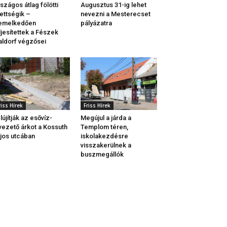
szágos átlag fölötti
Augusztus 31-ig lehet
ettségik –
nevezni a Mesterecset
iemelkedően
pályázatra
ljesítettek a Fészek
ldorf végzősei
riss Hírek
Friss Hírek
lújítják az esővíz-
Megújul a járda a
vezető árkot a Kossuth
Templom téren,
jos utcában
iskolakezdésre
visszakerülnek a
buszmegállók