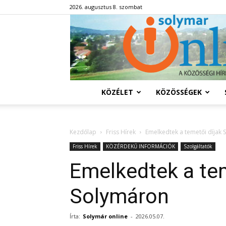
2026. augusztus 8. szombat
KÖZÉLET
KÖZÖSSÉGEK
Kezdőlap
Friss Hírek
Emelkedtek a temetői díjak
Friss Hírek
KÖZÉRDEKŰ INFORMÁCIÓK
Szolgáltatók
Emelkedtek a tem
Solymáron
Írta:
Solymár online
-
2026.05.07.