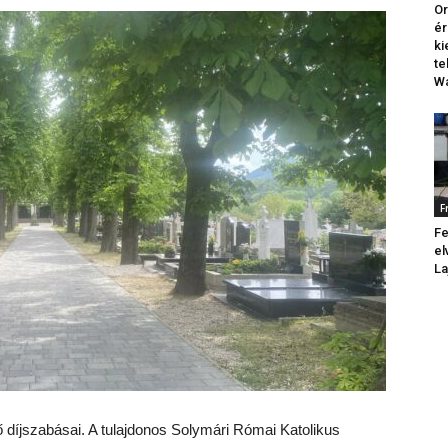
Or
ér
k
te
Wa
F
Fe
el
La
tő díjszabásai. A tulajdonos Solymári Római Katolikus