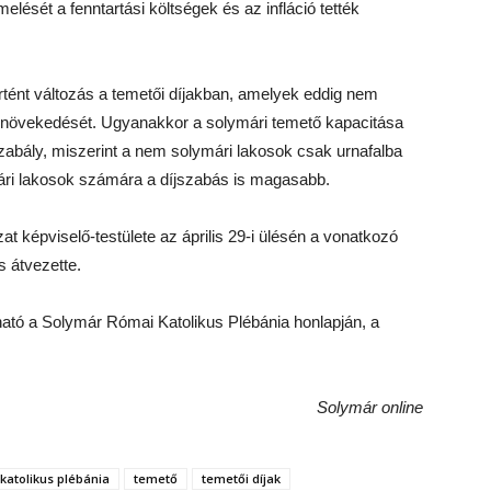
elését a fenntartási költségek és az infláció tették
örtént változás a temetői díjakban, amelyek eddig nem
ek növekedését. Ugyanakkor a solymári temető kapacitása
zabály, miszerint a nem solymári lakosok csak urnafalba
ári lakosok számára a díjszabás is magasabb.
t képviselő-testülete az április 29-i ülésén a vonatkozó
s átvezette.
lható a Solymár Római Katolikus Plébánia honlapján, a
Solymár online
katolikus plébánia
temető
temetői díjak