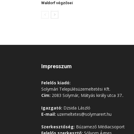
Waldorf végzősei
Impresszum
Felelős kiadó:
Solymári Településüzemeltetési Kft.
Cím:
2083 Solymár, Mátyás király utca 37..
Igazgató:
Dzsida László
E-mail:
uzemeltetes@solymarert.hu
Szerkesztőség:
Búzamező Médiacsoport
Felelős szerkesztő:
Sólyom Ágnes