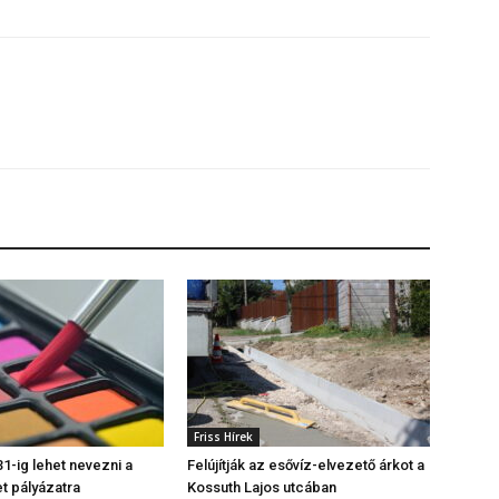
Friss Hírek
1-ig lehet nevezni a
Felújítják az esővíz-elvezető árkot a
t pályázatra
Kossuth Lajos utcában