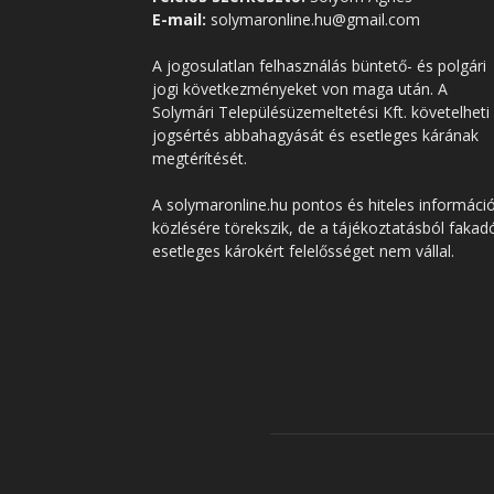
E-mail:
solymaronline.hu@gmail.com
A jogosulatlan felhasználás büntető- és polgári
jogi következményeket von maga után. A
Solymári Településüzemeltetési Kft. követelheti
jogsértés abbahagyását és esetleges kárának
megtérítését.
A solymaronline.hu pontos és hiteles informáci
közlésére törekszik, de a tájékoztatásból fakad
esetleges károkért felelősséget nem vállal.