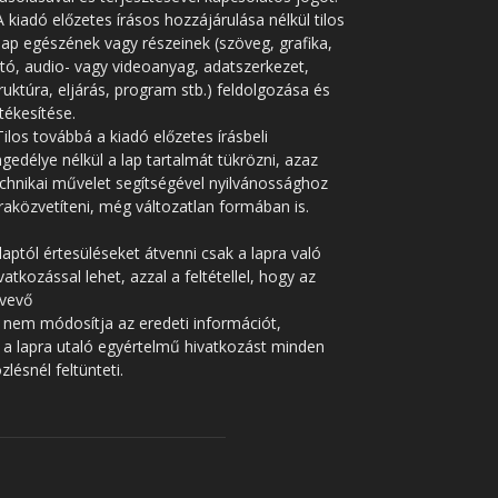
A kiadó előzetes írásos hozzájárulása nélkül tilos
lap egészének vagy részeinek (szöveg, grafika,
tó, audio- vagy videoanyag, adatszerkezet,
ruktúra, eljárás, program stb.) feldolgozása és
tékesítése.
Tilos továbbá a kiadó előzetes írásbeli
gedélye nélkül a lap tartalmát tükrözni, azaz
chnikai művelet segítségével nyilvánossághoz
raközvetíteni, még változatlan formában is.
laptól értesüléseket átvenni csak a lapra való
vatkozással lehet, azzal a feltétellel, hogy az
tvevő
 nem módosítja az eredeti információt,
 a lapra utaló egyértelmű hivatkozást minden
zlésnél feltünteti.