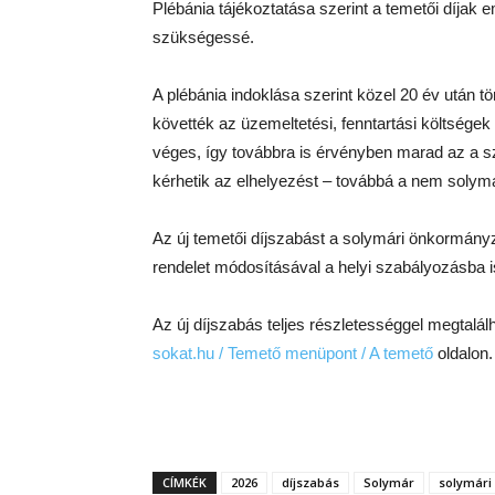
Plébánia tájékoztatása szerint a temetői díjak em
szükségessé.
A plébánia indoklása szerint közel 20 év után t
követték az üzemeltetési, fenntartási költség
véges, így továbbra is érvényben marad az a s
kérhetik az elhelyezést – továbbá a nem solym
Az új temetői díjszabást a solymári önkormányza
rendelet módosításával a helyi szabályozásba i
Az új díjszabás teljes részletességgel megtalá
sokat.hu / Temető menüpont / A temető
oldalon.
CÍMKÉK
2026
díjszabás
Solymár
solymári 