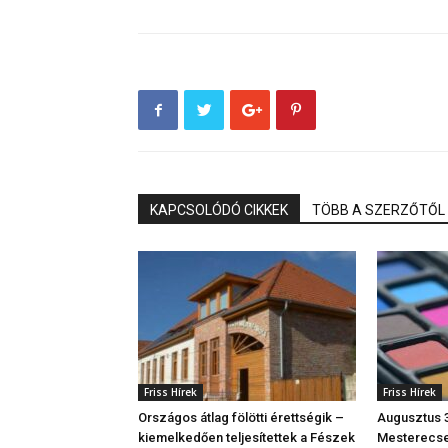
KAPCSOLÓDÓ CIKKEK
TÖBB A SZERZŐTŐL
Friss Hírek
Friss Hírek
Országos átlag fölötti érettségik –
Augusztus 3
kiemelkedően teljesítettek a Fészek
Mesterecse