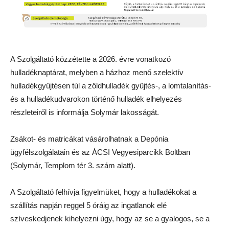
A Szolgáltató közzétette a 2026. évre vonatkozó
hulladéknaptárat, melyben a házhoz menő szelektív
hulladékgyűjtésen túl a zöldhulladék gyűjtés-, a lomtalanítás-
és a hulladékudvarokon történő hulladék elhelyezés
részleteiről is informálja Solymár lakosságát.
Zsákot- és matricákat vásárolhatnak a Depónia
ügyfélszolgálatain és az ÁCSI Vegyesiparcikk Boltban
(Solymár, Templom tér 3. szám alatt).
A Szolgáltató felhívja figyelmüket, hogy a hulladékokat a
szállítás napján reggel 5 óráig az ingatlanok elé
szíveskedjenek kihelyezni úgy, hogy az se a gyalogos, se a