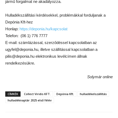
jármű forgalmat ne akadályozza.
Hulladékszállítási kérdésekkel, problémákkal forduljanak a
Depónia Kft-hez
Honlap:
https://deponia.hu/kapcsolat
Telefon: (06 1) 776 7777
E-mail: számlázással, szerződéssel kapcsolatban az
ugyfel@deponia.hu, illetve szállítással kapcsolatban a
pilis@deponia.hu elektronikus levélcímen állnak
rendelkezésükre.
Solymár online
CÍMKÉK
Collect Viridis KFT.
Depónia Kft.
hulladékelszállítás
hulladéknaptár 2025 első félév