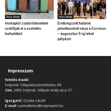
Friss Hírek
Friss Hírek
Holnaptól csütörtökönként
Érettségizett fiatalok
szállítják el a szelektív
jelentkezését várja a Corvinus
hulladékot
– augusztus 9-ig lehet
pályázni
Impresszum
Felelős kiadó:
Solymári Településüzemeltetési Kft.
Cím:
2083 Solymár, Mátyás király utca 37..
Igazgató:
Dzsida László
E-mail:
uzemeltetes@solymarert.hu