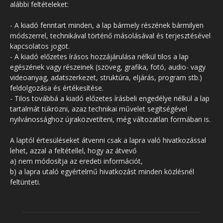
alábbi feltételeket:
- A kiadó fenntart minden, a lap bármely részének bármilyen
módszerrel, technikával történő másolásával és terjesztésével
kapcsolatos jogot.
- A kiadó előzetes írásos hozzájárulása nélkül tilos a lap
egészének vagy részeinek (szöveg, grafika, fotó, audio- vagy
videoanyag, adatszerkezet, struktúra, eljárás, program stb.)
feldolgozása és értékesítése.
- Tilos továbbá a kiadó előzetes írásbeli engedélye nélkül a lap
tartalmát tükrözni, azaz technikai művelet segítségével
nyilvánossághoz újraközvetíteni, még változatlan formában is.
A laptól értesüléseket átvenni csak a lapra való hivatkozással
lehet, azzal a feltétellel, hogy az átvevő
a) nem módosítja az eredeti információt,
b) a lapra utaló egyértelmű hivatkozást minden közlésnél
feltünteti.