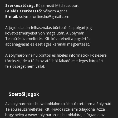
Szerkesztőség:
Búzamező Médiacsoport
Felelős szerkesztő:
Sólyom Ágnes
E-mail:
solymaronline.hu@gmail.com
A jogosulatlan felhasználás büntető- és polgári jogi
következményeket von maga után. A Solymári
Településüzemeltetési Kft. követelheti a jogsértés
abbahagyását és esetleges kárának megtérítését.
A solymaronline.hu pontos és hiteles információk közlésére
törekszik, de a tájékoztatásból fakadó esetleges károkért
felelősséget nem vállal.
Szerzői jogok
Az solymaronline.hu weboldalon található tartalom a Solymári
Településüzemeltetési Kft. (kiadó) szellemi tulajdona. Azzal,
hogy belép a
www.solymaronline.hu
oldalára, elfogadja az