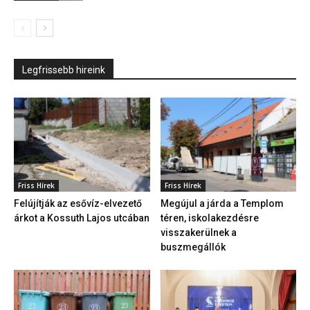
Legfrissebb hireink
Friss Hírek
Friss Hírek
Felújítják az esővíz-elvezető
Megújul a járda a Templom
árkot a Kossuth Lajos utcában
téren, iskolakezdésre
visszakerülnek a
buszmegállók