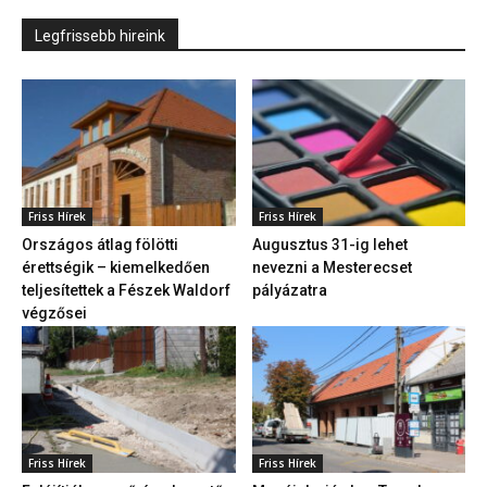
Legfrissebb hireink
Friss Hírek
Friss Hírek
Országos átlag fölötti
Augusztus 31-ig lehet
érettségik – kiemelkedően
nevezni a Mesterecset
teljesítettek a Fészek Waldorf
pályázatra
végzősei
Friss Hírek
Friss Hírek