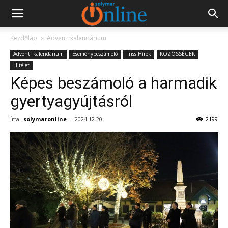
Kezdőlap
Adventi kalendárium
Adventi kalendárium
Eseménybeszámoló
Friss Hírek
KÖZÖSSÉGEK
Hitélet
Képes beszámoló a harmadik
gyertyagyújtásról
Írta:
solymaronline
-
2024.12.20.
2199