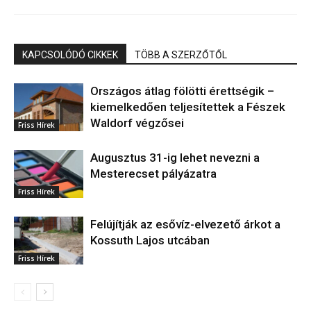
KAPCSOLÓDÓ CIKKEK
TÖBB A SZERZŐTŐL
Országos átlag fölötti érettségik –
kiemelkedően teljesítettek a Fészek
Waldorf végzősei
Friss Hírek
Augusztus 31-ig lehet nevezni a
Mesterecset pályázatra
Friss Hírek
Felújítják az esővíz-elvezető árkot a
Kossuth Lajos utcában
Friss Hírek