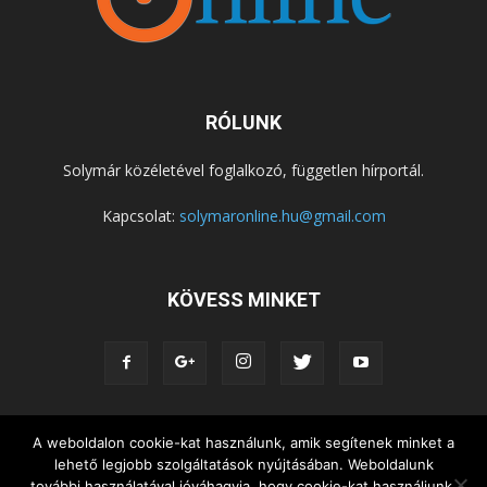
RÓLUNK
Solymár közéletével foglalkozó, független hírportál.
Kapcsolat:
solymaronline.hu@gmail.com
KÖVESS MINKET
A weboldalon cookie-kat használunk, amik segítenek minket a
KÖZÉLET
KÖZÖSSÉGEK
SZABADIDŐ
lehető legjobb szolgáltatások nyújtásában. Weboldalunk
NEMZETISÉG, HELYTÖRTÉNET
RIPORTOK
további használatával jóváhagyja, hogy cookie-kat használjunk.