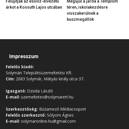
Felújítják az esővíz-elvezető
Megújul a járda a Templom
árkot a Kossuth Lajos utcában
téren, iskolakezdésre
visszakerülnek a
buszmegállók
Impresszum
Felelős kiadó:
Solymári Településüzemeltetési Kft.
Cím:
2083 Solymár, Mátyás király utca 37..
Igazgató:
Dzsida László
E-mail:
uzemeltetes@solymarert.hu
Szerkesztőség:
Búzamező Médiacsoport
Felelős szerkesztő:
Sólyom Ágnes
E-mail:
solymaronline.hu@gmail.com