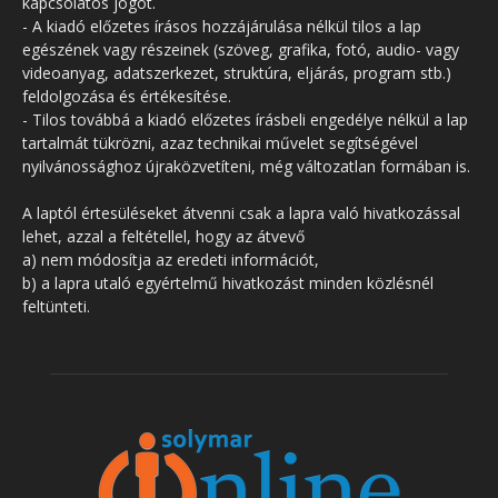
kapcsolatos jogot.
- A kiadó előzetes írásos hozzájárulása nélkül tilos a lap
egészének vagy részeinek (szöveg, grafika, fotó, audio- vagy
videoanyag, adatszerkezet, struktúra, eljárás, program stb.)
feldolgozása és értékesítése.
- Tilos továbbá a kiadó előzetes írásbeli engedélye nélkül a lap
tartalmát tükrözni, azaz technikai művelet segítségével
nyilvánossághoz újraközvetíteni, még változatlan formában is.
A laptól értesüléseket átvenni csak a lapra való hivatkozással
lehet, azzal a feltétellel, hogy az átvevő
a) nem módosítja az eredeti információt,
b) a lapra utaló egyértelmű hivatkozást minden közlésnél
feltünteti.