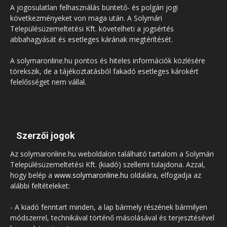
A jogosulatlan felhasználás büntető- és polgári jogi
következményeket von maga után. A Solymári
Településüzemeltetési Kft. követelheti a jogsértés
abbahagyását és esetleges kárának megtérítését.
A solymaronline.hu pontos és hiteles információk közlésére
törekszik, de a tájékoztatásból fakadó esetleges károkért
felelősséget nem vállal.
Szerzői jogok
Az solymaronline.hu weboldalon található tartalom a Solymári
Településüzemeltetési Kft. (kiadó) szellemi tulajdona. Azzal,
hogy belép a
www.solymaronline.hu
oldalára, elfogadja az
alábbi feltételeket:
- A kiadó fenntart minden, a lap bármely részének bármilyen
módszerrel, technikával történő másolásával és terjesztésével