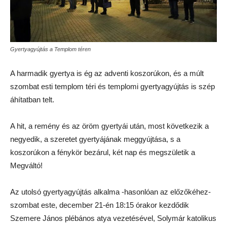
Gyertyagyújtás a Templom téren
A harmadik gyertya is ég az adventi koszorúkon, és a múlt
szombat esti templom téri és templomi gyertyagyújtás is szép
áhítatban telt.
A hit, a remény és az öröm gyertyái után, most következik a
negyedik, a szeretet gyertyájának meggyújtása, s a
koszorúkon a fénykör bezárul, két nap és megszületik a
Megváltó!
Az utolsó gyertyagyújtás alkalma -hasonlóan az előzőkéhez-
szombat este, december 21-én 18:15 órakor kezdődik
Szemere János plébános atya vezetésével, Solymár katolikus