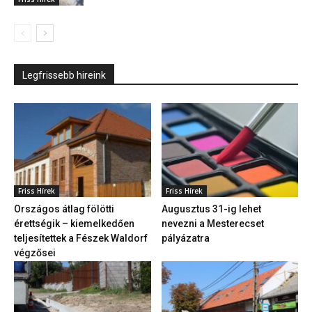
Legfrissebb hireink
Friss Hírek
Friss Hírek
Országos átlag fölötti
Augusztus 31-ig lehet
érettségik – kiemelkedően
nevezni a Mesterecset
teljesítettek a Fészek Waldorf
pályázatra
végzősei