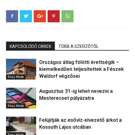
KAPCSOLÓDÓ CIKKEK
TÖBB A SZERZŐTŐL
Országos átlag fölötti érettségik –
kiemelkedően teljesítettek a Fészek
Waldorf végzősei
Friss Hírek
Augusztus 31-ig lehet nevezni a
Mesterecset pályázatra
Friss Hírek
Felújítják az esővíz-elvezető árkot a
Kossuth Lajos utcában
Friss Hírek