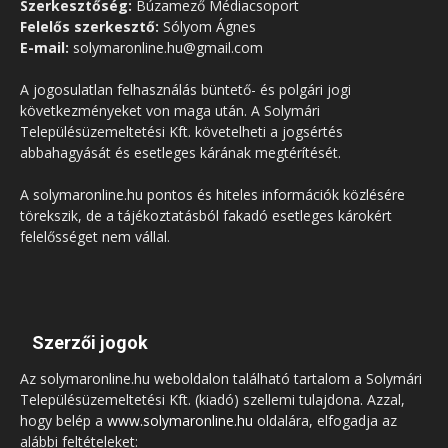
Szerkesztőség:
Búzamező Médiacsoport
Felelős szerkesztő:
Sólyom Ágnes
E-mail:
solymaronline.hu@gmail.com
A jogosulatlan felhasználás büntető- és polgári jogi
következményeket von maga után. A Solymári
Településüzemeltetési Kft. követelheti a jogsértés
abbahagyását és esetleges kárának megtérítését.
A solymaronline.hu pontos és hiteles információk közlésére
törekszik, de a tájékoztatásból fakadó esetleges károkért
felelősséget nem vállal.
Szerzői jogok
Az solymaronline.hu weboldalon található tartalom a Solymári
Településüzemeltetési Kft. (kiadó) szellemi tulajdona. Azzal,
hogy belép a
www.solymaronline.hu
oldalára, elfogadja az
alábbi feltételeket: