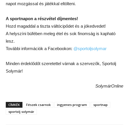
napot mozgással és játékkal eltölteni.
A sportnapon a részvétel díjmentes!
Hozd magaddal a tiszta váltócipődet és a jókedvedet!
A helyszíni büfében meleg étel és sok finomság is kapható
lesz.
További információk a Facebookon:
@sportoljsolymar
Minden érdeklődőt szeretettel várnak a szervezők, Sportolj
Solymár!
SolymárOnline
CÍMKÉK
Fészek csarnok
ingyenes program
sportnap
sportolj solymár