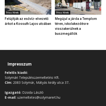
Friss Hírek
Friss Hírek
Felújítják az esővíz-elvezető
Megújul a járda a Templom
árkot a Kossuth Lajos utcában
téren, iskolakezdésre
visszakerülnek a
buszmegállók
Impresszum
Felelős kiadó:
Solymári Településüzemeltetési Kft.
Cím:
2083 Solymár, Mátyás király utca 37..
Igazgató:
Dzsida László
E-mail:
uzemeltetes@solymarert.hu