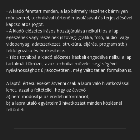
- A kiadó fenntart minden, a lap bármely részének bármilyen
módszerrel, technikával történő másolásával és terjesztésével
kapcsolatos jogot.
- A kiadó előzetes írásos hozzájárulása nélkül tilos a lap
egészének vagy részeinek (szöveg, grafika, fotó, audio- vagy
videoanyag, adatszerkezet, struktúra, eljárás, program stb.)
feldolgozása és értékesítése.
- Tilos továbbá a kiadó előzetes írásbeli engedélye nélkül a lap
tartalmát tükrözni, azaz technikai művelet segítségével
nyilvánossághoz újraközvetíteni, még változatlan formában is.
A laptól értesüléseket átvenni csak a lapra való hivatkozással
lehet, azzal a feltétellel, hogy az átvevő
a) nem módosítja az eredeti információt,
b) a lapra utaló egyértelmű hivatkozást minden közlésnél
feltünteti.