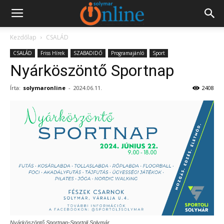
Kezdőlap
CSALÁD
CSALÁD
Friss Hírek
SZABADIDŐ
Programajánló
Sport
Nyárköszöntő Sportnap
Írta:
solymaronline
-
2024.06.11.
2408
Nyárköszöntő Sportnap-Sportolj Solymár