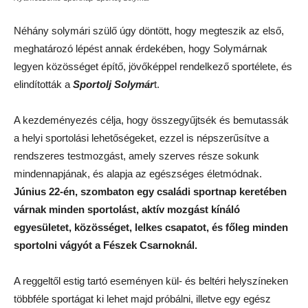
Néhány solymári szülő úgy döntött, hogy megteszik az első,
meghatározó lépést annak érdekében, hogy Solymárnak
legyen közösséget építő, jövőképpel rendelkező sportélete, és
elindították a
Sportolj Solymár
t.
A kezdeményezés célja, hogy összegyűjtsék és bemutassák
a helyi sportolási lehetőségeket, ezzel is népszerűsítve a
rendszeres testmozgást, amely szerves része sokunk
mindennapjának, és alapja az egészséges életmódnak.
Június 22-én, szombaton egy családi sportnap keretében
várnak minden sportolást, aktív mozgást kínáló
egyesületet, közösséget, lelkes csapatot, és főleg minden
sportolni vágyót a Fészek Csarnoknál.
A reggeltől estig tartó eseményen kül- és beltéri helyszíneken
többféle sportágat ki lehet majd próbálni, illetve egy egész