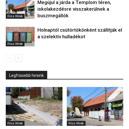
Megújul a járda a Templom téren,
iskolakezdésre visszakerülnek a
buszmegállók
Friss Hírek
Holnaptól csütörtökönként szállítják el
a szelektív hulladékot
Friss Hírek
Legfrissebb hireink
Friss Hírek
Friss Hírek