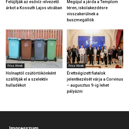
Felújítják az esővíz-elvezető
Megújul a járda a Templom
árkot a Kossuth Lajos utcában
téren, iskolakezdésre
visszakerülnek a
buszmegállók
Friss Hírek
Friss Hírek
Holnaptól csütörtökönként
Érettségizett fiatalok
szállítják el a szelektív
jelentkezését várja a Corvinus
hulladékot
– augusztus 9-ig lehet
pályázni
Impresszum