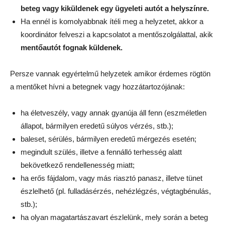
beteg vagy kiküldenek egy ügyeleti autót a helyszínre.
Ha ennél is komolyabbnak ítéli meg a helyzetet, akkor a
koordinátor felveszi a kapcsolatot a mentőszolgálattal, akik
mentőautót fognak küldenek.
Persze vannak egyértelmű helyzetek amikor érdemes rögtön
a mentőket hívni a betegnek vagy hozzátartozójának:
ha életveszély, vagy annak gyanúja áll fenn (eszméletlen
állapot, bármilyen eredetű súlyos vérzés, stb.);
baleset, sérülés, bármilyen eredetű mérgezés esetén;
megindult szülés, illetve a fennálló terhesség alatt
bekövetkező rendellenesség miatt;
ha erős fájdalom, vagy más riasztó panasz, illetve tünet
észlelhető (pl. fulladásérzés, nehézlégzés, végtagbénulás,
stb.);
ha olyan magatartászavart észlelünk, mely során a beteg