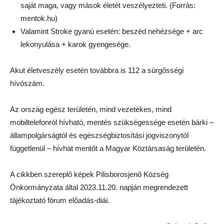
saját maga, vagy mások életét veszélyezteti. (Forrás:
mentok.hu)
Valamint Stroke gyanú esetén: beszéd nehézsége + arc
lekonyulása + karok gyengesége.
Akut életveszély esetén továbbra is 112 a sürgősségi
hívószám.
Az ország egész területén, mind vezetékes, mind
mobiltelefonról hívható, mentés szükségessége esetén bárki –
állampolgárságtól és egészségbiztosítási jogviszonytól
függetlenül – hívhat mentőt a Magyar Köztársaság területén.
A cikkben szereplő képek Pilisborosjenő Község
Önkormányzata által 2023.11.20. napján megrendezett
tájékoztató fórum előadás-diái.