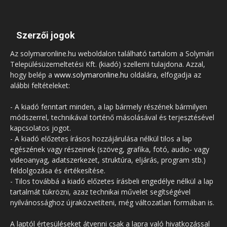
Szerzői jogok
Az solymaronline.hu weboldalon található tartalom a Solymári
Településüzemeltetési Kft. (kiadó) szellemi tulajdona. Azzal,
hogy belép a
www.solymaronline.hu
oldalára, elfogadja az
alábbi feltételeket:
- A kiadó fenntart minden, a lap bármely részének bármilyen
módszerrel, technikával történő másolásával és terjesztésével
kapcsolatos jogot.
- A kiadó előzetes írásos hozzájárulása nélkül tilos a lap
egészének vagy részeinek (szöveg, grafika, fotó, audio- vagy
videoanyag, adatszerkezet, struktúra, eljárás, program stb.)
feldolgozása és értékesítése.
- Tilos továbbá a kiadó előzetes írásbeli engedélye nélkül a lap
tartalmát tükrözni, azaz technikai művelet segítségével
nyilvánossághoz újraközvetíteni, még változatlan formában is.
A laptól értesüléseket átvenni csak a lapra való hivatkozással