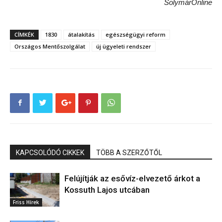
SolymárOnline
CÍMKÉK
1830
átalakítás
egészségügyi reform
Országos Mentőszolgálat
új ügyeleti rendszer
KAPCSOLÓDÓ CIKKEK
TÖBB A SZERZŐTŐL
Felújítják az esővíz-elvezető árkot a
Kossuth Lajos utcában
Friss Hírek