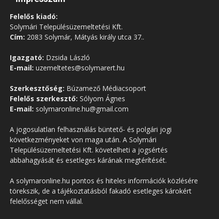
Felelős kiadó:
Solymári Településüzemeltetési Kft.
Cím:
2083 Solymár, Mátyás király utca 37..
Igazgató:
Dzsida László
E-mail:
uzemeltetes@solymarert.hu
Szerkesztőség:
Búzamező Médiacsoport
Felelős szerkesztő:
Sólyom Ágnes
E-mail:
solymaronline.hu@gmail.com
A jogosulatlan felhasználás büntető- és polgári jogi
következményeket von maga után. A Solymári
Településüzemeltetési Kft. követelheti a jogsértés
abbahagyását és esetleges kárának megtérítését.
A solymaronline.hu pontos és hiteles információk közlésére
törekszik, de a tájékoztatásból fakadó esetleges károkért
felelősséget nem vállal.