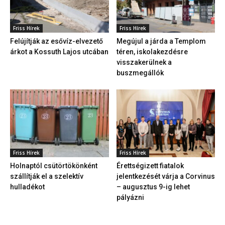
Friss Hírek
Friss Hírek
Felújítják az esővíz-elvezető
Megújul a járda a Templom
árkot a Kossuth Lajos utcában
téren, iskolakezdésre
visszakerülnek a
buszmegállók
Friss Hírek
Friss Hírek
Holnaptól csütörtökönként
Érettségizett fiatalok
szállítják el a szelektív
jelentkezését várja a Corvinus
hulladékot
– augusztus 9-ig lehet
pályázni