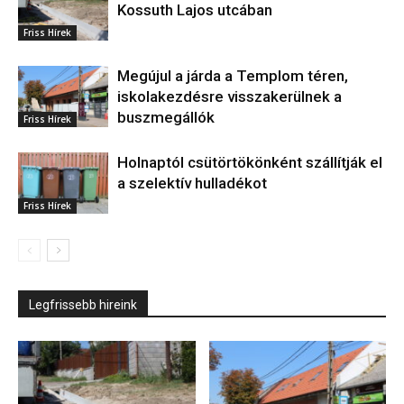
Kossuth Lajos utcában
Friss Hírek
Megújul a járda a Templom téren,
iskolakezdésre visszakerülnek a
buszmegállók
Friss Hírek
Holnaptól csütörtökönként szállítják el
a szelektív hulladékot
Friss Hírek
Legfrissebb hireink