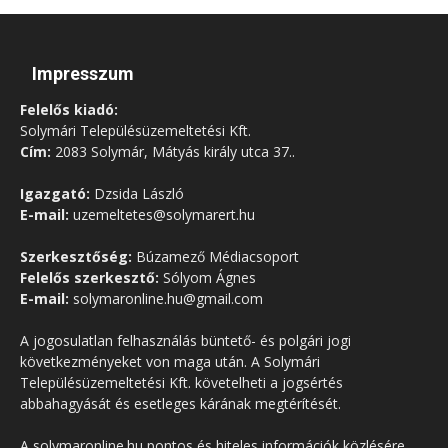
Impresszum
Felelős kiadó:
Solymári Településüzemeltetési Kft.
Cím:
2083 Solymár, Mátyás király utca 37..
Igazgató:
Dzsida László
E-mail:
uzemeltetes@solymarert.hu
Szerkesztőség:
Búzamező Médiacsoport
Felelős szerkesztő:
Sólyom Ágnes
E-mail:
solymaronline.hu@gmail.com
A jogosulatlan felhasználás büntető- és polgári jogi
következményeket von maga után. A Solymári
Településüzemeltetési Kft. követelheti a jogsértés
abbahagyását és esetleges kárának megtérítését.
A solymaronline.hu pontos és hiteles információk közlésére