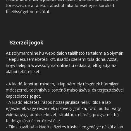
törekszik, de a tájékoztatásból fakadó esetleges károkért
felelősséget nem vállal.
Szerzői jogok
Az solymaronline.hu weboldalon található tartalom a Solymári
Településüzemeltetési Kft. (kiadó) szellemi tulajdona. Azzal,
hogy belép a
www.solymaronline.hu
oldalára, elfogadja az
alábbi feltételeket:
- A kiadó fenntart minden, a lap bármely részének bármilyen
módszerrel, technikával történő másolásával és terjesztésével
kapcsolatos jogot.
- A kiadó előzetes írásos hozzájárulása nélkül tilos a lap
egészének vagy részeinek (szöveg, grafika, fotó, audio- vagy
videoanyag, adatszerkezet, struktúra, eljárás, program stb.)
feldolgozása és értékesítése.
- Tilos továbbá a kiadó előzetes írásbeli engedélye nélkül a lap