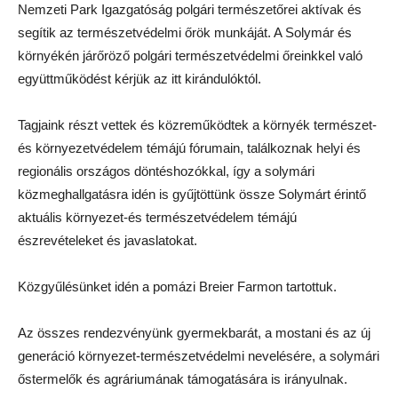
Nemzeti Park Igazgatóság polgári természetőrei aktívak és
segítik az természetvédelmi őrök munkáját. A Solymár és
környékén járőröző polgári természetvédelmi őreinkkel való
együttműködést kérjük az itt kirándulóktól.
Tagjaink részt vettek és közreműködtek a környék természet-
és környezetvédelem témájú fórumain, találkoznak helyi és
regionális országos döntéshozókkal, így a solymári
közmeghallgatásra idén is gyűjtöttünk össze Solymárt érintő
aktuális környezet-és természetvédelem témájú
észrevételeket és javaslatokat.
Közgyűlésünket idén a pomázi Breier Farmon tartottuk.
Az összes rendezvényünk gyermekbarát, a mostani és az új
generáció környezet-természetvédelmi nevelésére, a solymári
őstermelők és agráriumának támogatására is irányulnak.