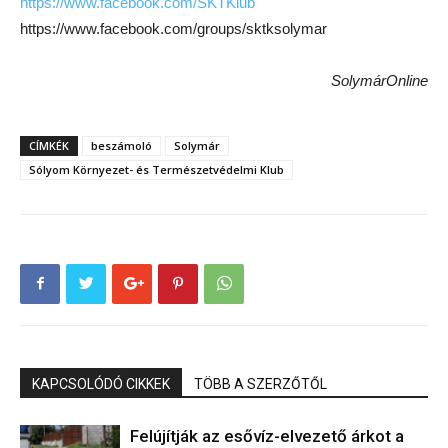
https://www.facebook.com/SKTKlub
https://www.facebook.com/groups/sktksolymar
SolymárOnline
CÍMKÉK
beszámoló
Solymár
Sólyom Környezet- és Természetvédelmi Klub
KAPCSOLÓDÓ CIKKEK
TÖBB A SZERZŐTŐL
Felújítják az esővíz-elvezető árkot a