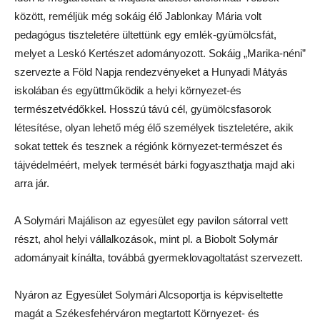
között, reméljük még sokáig élő Jablonkay Mária volt
pedagógus tiszteletére ültettünk egy emlék-gyümölcsfát,
melyet a Leskó Kertészet adományozott. Sokáig „Marika-néni”
szervezte a Föld Napja rendezvényeket a Hunyadi Mátyás
iskolában és együttműködik a helyi környezet-és
természetvédőkkel. Hosszú távú cél, gyümölcsfasorok
létesítése, olyan lehető még élő személyek tiszteletére, akik
sokat tettek és tesznek a régiónk környezet-természet és
tájvédelméért, melyek termését bárki fogyaszthatja majd aki
arra jár.
A Solymári Majálison az egyesület egy pavilon sátorral vett
részt, ahol helyi vállalkozások, mint pl. a Biobolt Solymár
adományait kínálta, továbbá gyermeklovagoltatást szervezett.
Nyáron az Egyesület Solymári Alcsoportja is képviseltette
magát a Székesfehérváron megtartott Környezet- és