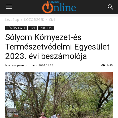
Kezdőlap
KÖZÖSSÉGEK
Civil
KÖZÖSSÉGEK
Civil
Friss Hírek
Sólyom Környezet-és
Természetvédelmi Egyesület
2023. évi beszámolója
Írta:
solymaronline
-
2024.01.15.
1470