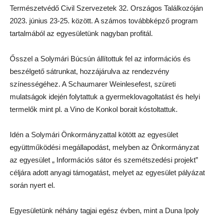
Természetvédő Civil Szervezetek 32. Országos Találkozóján
2023. június 23-25. között. A számos továbbképző program
tartalmából az egyesületünk nagyban profitál.
Ősszel a Solymári Búcsún állítottuk fel az információs és
beszélgető sátrunkat, hozzájárulva az rendezvény
színességéhez. A Schaumarer Weinlesefest, szüreti
mulatságok idején folytattuk a gyermeklovagoltatást és helyi
termelők mint pl. a Vino de Konkol borait kóstoltattuk.
Idén a Solymári Önkormányzattal kötött az egyesület
együttműködési megállapodást, melyben az Önkormányzat
az egyesület „ Információs sátor és szemétszedési projekt”
céljára adott anyagi támogatást, melyet az egyesület pályázat
során nyert el.
Egyesületünk néhány tagjai egész évben, mint a Duna Ipoly