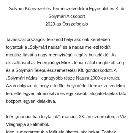
Sólyom Környezet-és Természetvédelmi Egyesület és Klub
Solymári Alcsoport
2023-as Összefoglaló
Tavasszal országos TeSzedd helyi akciónk keretében
folytattuk a „Solymári nádas” és a nádas melletti földút
megtisztítását a nagy mennyiségű illegális hulladéktól. Az
elszállításról az Energiaügyi Minisztérium által megbízott cég
és a Solymári Településüzemeltetési Kft. gondoskodott. A
„Solymári nádas” legnagyobb része Natura 2000-es terület.
Azon dolgozunk, hogy e terület helyi védett természetvédelmi
területté legyen átminősítve és egy kisebb látogató-tájékoztató
központ legyen kialakítva.
Idén „márciusban folytatjuk”: március 23.-án szombaton, a Víz
Világnapja alkalmából.
Idén is megtartottuk a Májusfa ültetési akciónkat. Többek