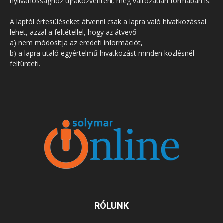
nyilvánossághoz újraközvetíteni, még változatlan formában is.
A laptól értesüléseket átvenni csak a lapra való hivatkozással
lehet, azzal a feltétellel, hogy az átvevő
a) nem módosítja az eredeti információt,
b) a lapra utaló egyértelmű hivatkozást minden közlésnél
feltünteti.
RÓLUNK