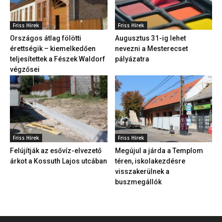
Friss Hírek
Friss Hírek
Országos átlag fölötti
Augusztus 31-ig lehet
érettségik – kiemelkedően
nevezni a Mesterecset
teljesítettek a Fészek Waldorf
pályázatra
végzősei
Friss Hírek
Friss Hírek
Felújítják az esővíz-elvezető
Megújul a járda a Templom
árkot a Kossuth Lajos utcában
téren, iskolakezdésre
visszakerülnek a
buszmegállók