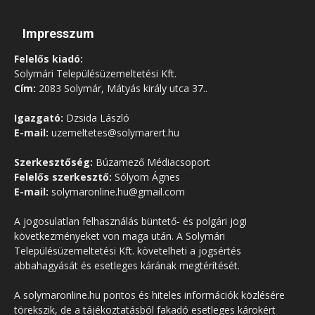
Impresszum
Felelős kiadó:
Solymári Településüzemeltetési Kft.
Cím:
2083 Solymár, Mátyás király utca 37..
Igazgató:
Dzsida László
E-mail:
uzemeltetes@solymarert.hu
Szerkesztőség:
Búzamező Médiacsoport
Felelős szerkesztő:
Sólyom Ágnes
E-mail:
solymaronline.hu@gmail.com
A jogosulatlan felhasználás büntető- és polgári jogi
következményeket von maga után. A Solymári
Településüzemeltetési Kft. követelheti a jogsértés
abbahagyását és esetleges kárának megtérítését.
A solymaronline.hu pontos és hiteles információk közlésére
törekszik, de a tájékoztatásból fakadó esetleges károkért