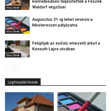
kiemelkedően teljesítettek a Fészek
Waldorf végzősei
Friss Hírek
Augusztus 31-ig lehet nevezni a
Mesterecset pályázatra
Friss Hírek
Felújítják az esővíz-elvezető árkot a
Kossuth Lajos utcában
Friss Hírek
Legfrissebb hireink