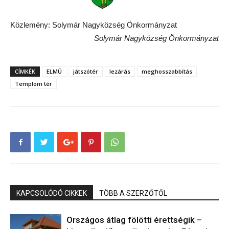
Közlemény: Solymár Nagyközség Önkormányzat
Solymár Nagyközség Önkormányzat
CÍMKÉK
ELMÜ
játszótér
lezárás
meghosszabbítás
Templom tér
KAPCSOLÓDÓ CIKKEK
TÖBB A SZERZŐTŐL
Országos átlag fölötti érettségik –