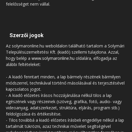
felelősséget nem vállal.
Szerzői jogok
Az solymaronline.hu weboldalon található tartalom a Solymári
Településüzemeltetési Kft. (kiadó) szellemi tulajdona. Azzal,
hogy belép a
www.solymaronline.hu
oldalára, elfogadja az
alábbi feltételeket:
- A kiadó fenntart minden, a lap bármely részének bármilyen
módszerrel, technikával történő másolásával és terjesztésével
kapcsolatos jogot.
- A kiadó előzetes írásos hozzájárulása nélkül tilos a lap
egészének vagy részeinek (szöveg, grafika, fotó, audio- vagy
videoanyag, adatszerkezet, struktúra, eljárás, program stb.)
feldolgozása és értékesítése.
- Tilos továbbá a kiadó előzetes írásbeli engedélye nélkül a lap
tartalmát tükrözni, azaz technikai művelet segítségével