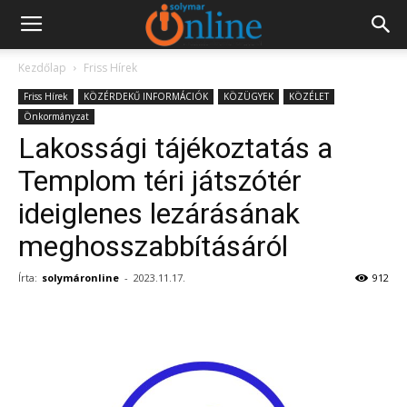
Kezdőlap
Friss Hírek
Friss Hírek
KÖZÉRDEKŰ INFORMÁCIÓK
KÖZÜGYEK
KÖZÉLET
Önkormányzat
Lakossági tájékoztatás a
Templom téri játszótér
ideiglenes lezárásának
meghosszabbításáról
Írta:
solymáronline
-
2023.11.17.
912