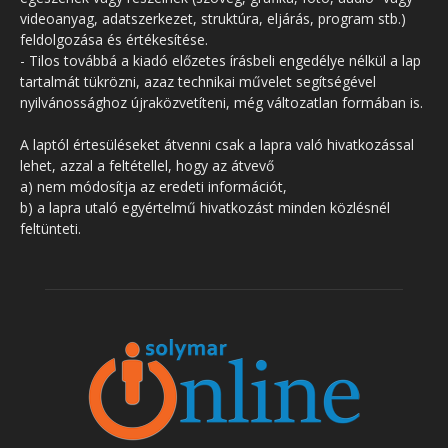
videoanyag, adatszerkezet, struktúra, eljárás, program stb.)
feldolgozása és értékesítése.
- Tilos továbbá a kiadó előzetes írásbeli engedélye nélkül a lap
tartalmát tükrözni, azaz technikai művelet segítségével
nyilvánossághoz újraközvetíteni, még változatlan formában is.
A laptól értesüléseket átvenni csak a lapra való hivatkozással
lehet, azzal a feltétellel, hogy az átvevő
a) nem módosítja az eredeti információt,
b) a lapra utaló egyértelmű hivatkozást minden közlésnél
feltünteti.