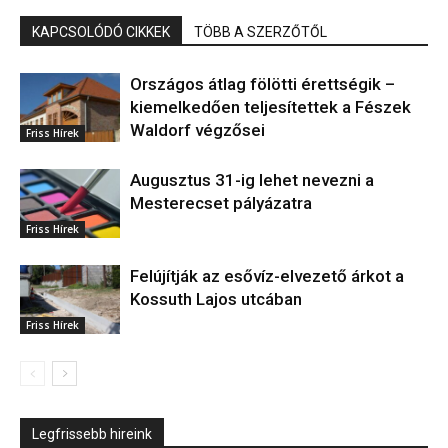
KAPCSOLÓDÓ CIKKEK
TÖBB A SZERZŐTŐL
Országos átlag fölötti érettségik –
kiemelkedően teljesítettek a Fészek
Waldorf végzősei
Friss Hírek
Augusztus 31-ig lehet nevezni a
Mesterecset pályázatra
Friss Hírek
Felújítják az esővíz-elvezető árkot a
Kossuth Lajos utcában
Friss Hírek
Legfrissebb hireink