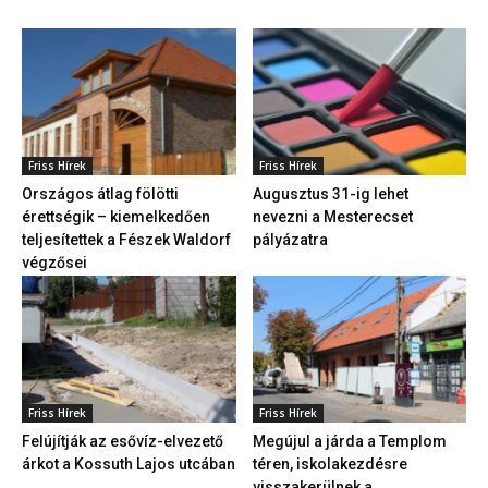
Friss Hírek
Friss Hírek
Országos átlag fölötti
Augusztus 31-ig lehet
érettségik – kiemelkedően
nevezni a Mesterecset
teljesítettek a Fészek Waldorf
pályázatra
végzősei
Friss Hírek
Friss Hírek
Felújítják az esővíz-elvezető
Megújul a járda a Templom
árkot a Kossuth Lajos utcában
téren, iskolakezdésre
visszakerülnek a