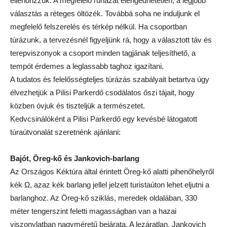
ellenőrizzük. A megfelelő ruházat elengedhetetlen, a legjobb
választás a réteges öltözék. Továbbá soha ne induljunk el
megfelelő felszerelés és térkép nélkül. Ha csoportban
túrázunk, a tervezésnél figyeljünk rá, hogy a választott táv és
terepviszonyok a csoport minden tagjának teljesíthető, a
tempót érdemes a leglassabb taghoz igazítani.
A tudatos és felelősségteljes túrázás szabályait betartva úgy
élvezhetjük a Pilisi Parkerdő csodálatos őszi tájait, hogy
közben óvjuk és tiszteljük a természetet.
Kedvcsinálóként a Pilisi Parkerdő egy kevésbé látogatott
túraútvonalát szeretnénk ajánlani:
Bajót, Öreg-kő és Jankovich-barlang
Az Országos Kéktúra által érintett Öreg-kő alatti pihenőhelyről
kék Ω, azaz kék barlang jellel jelzett turistaúton lehet eljutni a
barlanghoz. Az Öreg-kő sziklás, meredek oldalában, 330
méter tengerszint feletti magasságban van a hazai
viszonylatban nagyméretű bejárata. A lezáratlan, Jankovich