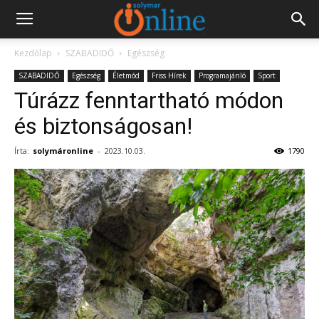
Kezdőlap
SZABADIDŐ
Egészség
SZABADIDŐ
Egészség
Életmód
Friss Hírek
Programajánló
Sport
Túrázz fenntartható módon
és biztonságosan!
Írta:
solymáronline
-
2023.10.03.
1790