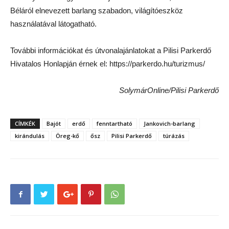
Béláról elnevezett barlang szabadon, világítóeszköz
használatával látogatható.
További információkat és útvonalajánlatokat a Pilisi Parkerdő
Hivatalos Honlapján érnek el: https://parkerdo.hu/turizmus/
SolymárOnline/Pilisi Parkerdő
CÍMKÉK
Bajót
erdő
fenntartható
Jankovich-barlang
kirándulás
Öreg-kő
ősz
Pilisi Parkerdő
túrázás