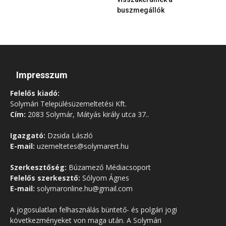
buszmegállók
Impresszum
Felelős kiadó:
Solymári Településüzemeltetési Kft.
Cím:
2083 Solymár, Mátyás király utca 37..
Igazgató:
Dzsida László
E-mail:
uzemeltetes@solymarert.hu
Szerkesztőség:
Búzamező Médiacsoport
Felelős szerkesztő:
Sólyom Ágnes
E-mail:
solymaronline.hu@gmail.com
A jogosulatlan felhasználás büntető- és polgári jogi
következményeket von maga után. A Solymári