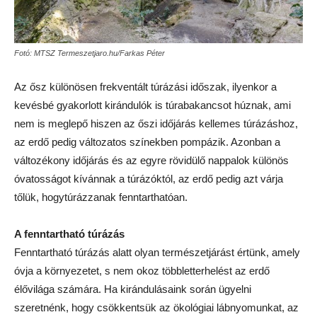
Fotó: MTSZ Termeszetjaro.hu/Farkas Péter
Az ősz különösen frekventált túrázási időszak, ilyenkor a
kevésbé gyakorlott kirándulók is túrabakancsot húznak, ami
nem is meglepő hiszen az őszi időjárás kellemes túrázáshoz,
az erdő pedig változatos színekben pompázik. Azonban a
változékony időjárás és az egyre rövidülő nappalok különös
óvatosságot kívánnak a túrázóktól, az erdő pedig azt várja
tőlük, hogytúrázzanak fenntarthatóan.
A fenntartható túrázás
Fenntartható túrázás alatt olyan természetjárást értünk, amely
óvja a környezetet, s nem okoz többletterhelést az erdő
élővilága számára. Ha kirándulásaink során ügyelni
szeretnénk, hogy csökkentsük az ökológiai lábnyomunkat, az