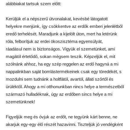
alábbiakat tartsuk szem előtt:
Kerüljük el a népszerű útvonalakat, kevésbé látogatott
helyekre menjünk, így csökkentve az erdők emberi jelenlétből
eredő terhelését. Maradjunk a kijelölt úton, mert ha letérünk
róla, felborítjuk az erdei ökoszisztéma egyensúlyát,
ráadásul nem is biztonságos. Vigyük el szemetünket, ami
magától értetődő, sokan mégsem teszik. Képzeljük el, mit
szólnánk ahhoz, ha egy szép reggelen az erdő hagyná a mi
nappalinkban saját bomlástermékeinek csak egy töredékét, s
mozdulni sem tudnánk a holtfától, avartól, állati szőrtől és
ürüléktől. Ahogy a mi otthonunkban nincs helye a természetből
származó hulladéknak, úgy az erdőben sincs helye a mi
szemetünknek!
Figyeljük meg és óvjuk az erdőt, ne tegyünk kárt benne, ne
akarjuk egy-egy élő részét hazavinni. Tiszteljük jó vendégként