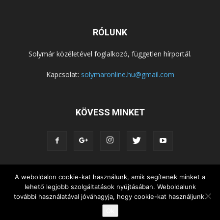
RÓLUNK
Solymár közéletével foglalkozó, független hírportál.
Kapcsolat:
solymaronline.hu@gmail.com
KÖVESS MINKET
A weboldalon cookie-kat használunk, amik segítenek minket a
KÖZÉLET
KÖZÖSSÉGEK
SZABADIDŐ
lehető legjobb szolgáltatások nyújtásában. Weboldalunk
NEMZETISÉG, HELYTÖRTÉNET
RIPORTOK
további használatával jóváhagyja, hogy cookie-kat használjunk.
KÖZÉRDEKŰ INFORMÁCIÓK
Ok
© Copyright 2015 - Solymár Online