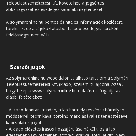
Településüzemeltetési Kft. követelheti a jogsértés
abbahagyását és esetleges kárának megtérítését.
A solymaronline.hu pontos és hiteles információk közlésére
törekszik, de a tájékoztatásból fakadó esetleges károkért
felelősséget nem vállal.
Szerzői jogok
Az solymaronline.hu weboldalon található tartalom a Solymári
Településüzemeltetési Kft. (kiadó) szellemi tulajdona. Azzal,
hogy belép a
www.solymaronline.hu
oldalára, elfogadja az
alábbi feltételeket:
- A kiadó fenntart minden, a lap bármely részének bármilyen
módszerrel, technikával történő másolásával és terjesztésével
kapcsolatos jogot.
- A kiadó előzetes írásos hozzájárulása nélkül tilos a lap
egészének vagy részeinek (szöveg, grafika, fotó, audio- vagy