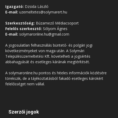
Igazgató:
Dzsida László
E-mail:
uzemeltetes@solymarert.hu
Szerkesztőség:
Búzamező Médiacsoport
Felelős szerkesztő:
Sólyom Ágnes
E-mail:
solymaronline.hu@gmail.com
A jogosulatlan felhasználás büntető- és polgári jogi
következményeket von maga után. A Solymári
Településüzemeltetési Kft. követelheti a jogsértés
abbahagyását és esetleges kárának megtérítését.
A solymaronline.hu pontos és hiteles információk közlésére
törekszik, de a tájékoztatásból fakadó esetleges károkért
felelősséget nem vállal.
Szerzői jogok