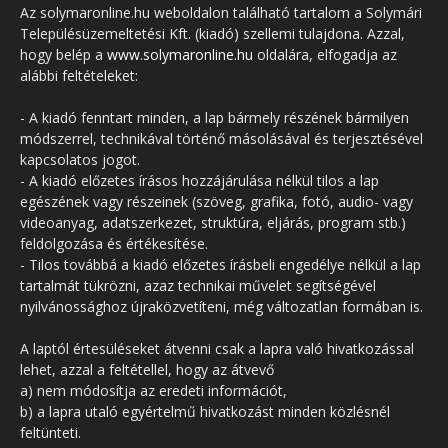
Az solymaronline.hu weboldalon található tartalom a Solymári
Településüzemeltetési Kft. (kiadó) szellemi tulajdona. Azzal,
hogy belép a
www.solymaronline.hu
oldalára, elfogadja az
alábbi feltételeket:
- A kiadó fenntart minden, a lap bármely részének bármilyen
módszerrel, technikával történő másolásával és terjesztésével
kapcsolatos jogot.
- A kiadó előzetes írásos hozzájárulása nélkül tilos a lap
egészének vagy részeinek (szöveg, grafika, fotó, audio- vagy
videoanyag, adatszerkezet, struktúra, eljárás, program stb.)
feldolgozása és értékesítése.
- Tilos továbbá a kiadó előzetes írásbeli engedélye nélkül a lap
tartalmát tükrözni, azaz technikai művelet segítségével
nyilvánossághoz újraközvetíteni, még változatlan formában is.
A laptól értesüléseket átvenni csak a lapra való hivatkozással
lehet, azzal a feltétellel, hogy az átvevő
a) nem módosítja az eredeti információt,
b) a lapra utaló egyértelmű hivatkozást minden közlésnél
feltünteti.