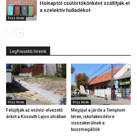
Holnaptól csütörtökönként szállítják el
a szelektív hulladékot
Friss Hírek
Legfrissebb hireink
Friss Hírek
Friss Hírek
Felújítják az esővíz-elvezető
Megújul a járda a Templom
árkot a Kossuth Lajos utcában
téren, iskolakezdésre
visszakerülnek a
buszmegállók