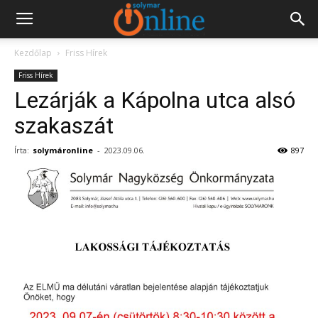
Kezdőlap
Friss Hírek
Friss Hírek
Lezárják a Kápolna utca alsó
szakaszát
Írta:
solymáronline
-
2023.09.06.
897