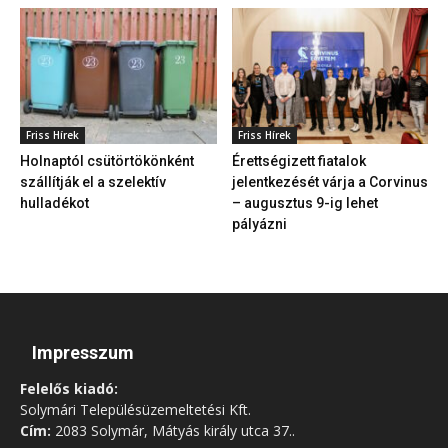
Friss Hírek
Friss Hírek
Holnaptól csütörtökönként
Érettségizett fiatalok
szállítják el a szelektív
jelentkezését várja a Corvinus
hulladékot
– augusztus 9-ig lehet
pályázni
Impresszum
Felelős kiadó:
Solymári Településüzemeltetési Kft.
Cím:
2083 Solymár, Mátyás király utca 37..