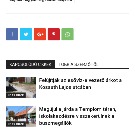
KAPCSOLÓDÓ CIKKEK
TÖBB A SZERZŐTŐL
Felújítják az esővíz-elvezető árkot a
Kossuth Lajos utcában
Friss Hírek
Megújul a járda a Templom téren,
iskolakezdésre visszakerülnek a
buszmegállók
Friss Hírek