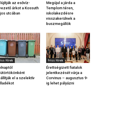
lújítják az esővíz-
Megújul a járda a
vezető árkot a Kossuth
Templom téren,
jos utcában
iskolakezdésre
visszakerülnek a
buszmegállók
riss Hírek
Friss Hírek
lnaptól
Érettségizett fiatalok
ütörtökönként
jelentkezését várja a
állítják el a szelektív
Corvinus – augusztus 9-
lladékot
ig lehet pályázni