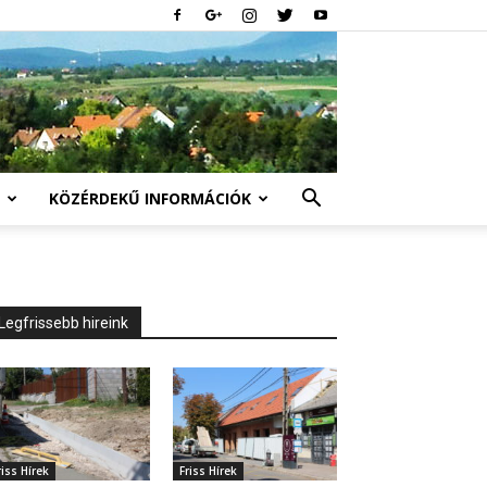
KÖZÉRDEKŰ INFORMÁCIÓK
Legfrissebb hireink
riss Hírek
Friss Hírek