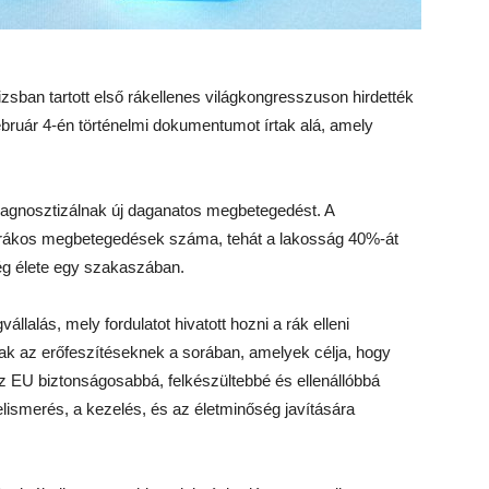
zsban tartott első rákellenes világkongresszuson hirdették
ruár 4-én történelmi dokumentumot írtak alá, amely
agnosztizálnak új daganatos megbetegedést. A
 rákos megbetegedések száma, tehát a lakosság 40%-át
ség élete egy szakaszában.
vállalás, mely fordulatot hivatott hozni a rák elleni
ak az erőfeszítéseknek a sorában, amelyek célja, hogy
az EU biztonságosabbá, felkészültebbé és ellenállóbbá
felismerés, a kezelés, és az életminőség javítására