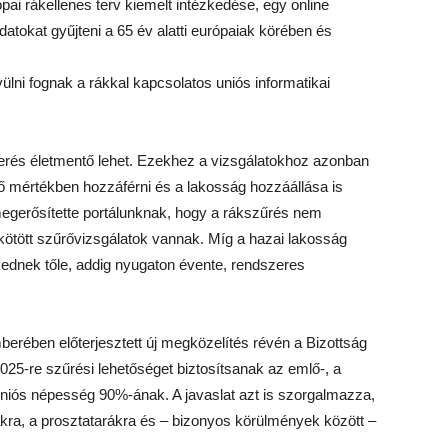
i rákellenes terv kiemelt intézkedése, egy online
atokat gyűjteni a 65 év alatti európaiak körében és
ülni fognak a rákkal kapcsolatos uniós informatikai
erés életmentő lehet. Ezekhez a vizsgálatokhoz azonban
 mértékben hozzáférni és a lakosság hozzáállása is
s megerősítette portálunknak, hogy a rákszűrés nem
ötött szűrővizsgálatok vannak. Míg a hazai lakosság
nkednek tőle, addig nyugaton évente, rendszeres
erében előterjesztett új megközelítés révén a Bizottság
025-re szűrési lehetőséget biztosítsanak az emlő-, a
niós népesség 90%-ának. A javaslat azt is szorgalmazza,
kra, a prosztatarákra és – bizonyos körülmények között –