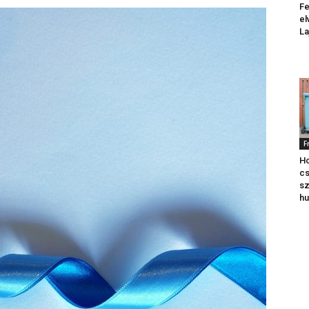
Fe
el
La
F
Ho
cs
sz
hu