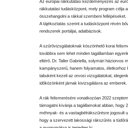
Az európai rákkutatási kezdeményezés az európa
rákkutatási tudásközpont, mely program célja ad
összehangolni a rákkal szembeni fellépéseket.
A tájékoztatás szerint a tudásközpont révén bőv
rendszerek portáljai, adatbázisok.
A szűrővizsgálatoknak köszönhető korai felism
továbbra sem lehet minden tagállamban egyenlő
eltérő. Dr. Taller Gabriella, solymári háziorvo
kampányszerű, hanem folyamatos, életkorhoz k
tabuként kezeli az orvosi vizsgálatokat, idege
időközönként járnak kivizsgálásra az emberek.
A rák felismerésére vonatkozóan 2022 szeptemb
támogatni kívánja a tagállamokat abban, hogy 2
méhnyak- és a vastagbélrákszűrésre jogosult u
hogy a szervezett lakossági rákszűrés a tüdőrá
a gyomorrákra is terjedjen ki.