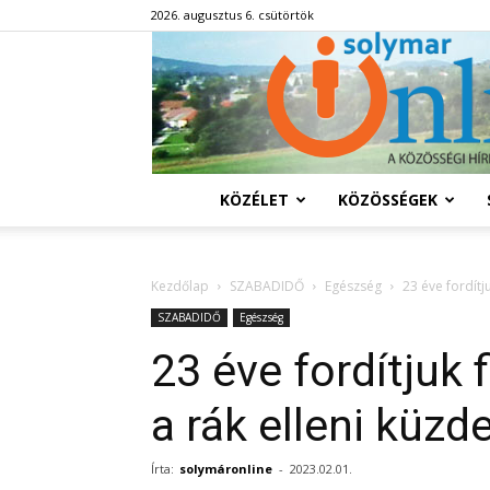
2026. augusztus 6. csütörtök
KÖZÉLET
KÖZÖSSÉGEK
Kezdőlap
SZABADIDŐ
Egészség
23 éve fordítj
SZABADIDŐ
Egészség
23 éve fordítjuk
a rák elleni küzd
Írta:
solymáronline
-
2023.02.01.