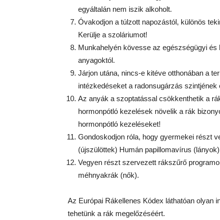
egyáltalán nem iszik alkoholt.
Óvakodjon a túlzott napozástól, különös te
Kerülje a szoláriumot!
Munkahelyén kövesse az egészségügyi és bi
anyagoktól.
Járjon utána, nincs-e kitéve otthonában a
intézkedéseket a radonsugárzás szintjének
Az anyák a szoptatással csökkenthetik a rá
hormonpótló kezelések növelik a rák bizonyo
hormonpótló kezeléseket!
Gondoskodjon róla, hogy gyermekei részt ve
(újszülöttek) Humán papillomavírus (lányok)
Vegyen részt szervezett rákszűrő programokb
méhnyakrák (nők).
Az Európai Rákellenes Kódex láthatóan olyan i
tehetünk a rák megelőzéséért.