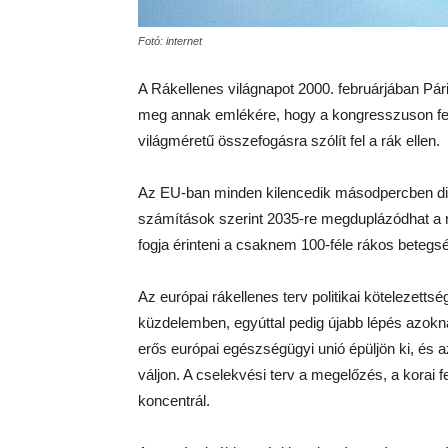
Fotó: internet
A Rákellenes világnapot 2000. februárjában Pári
meg annak emlékére, hogy a kongresszuson feb
világméretű összefogásra szólít fel a rák ellen.
Az EU-ban minden kilencedik másodpercben di
számítások szerint 2035-re megduplázódhat a
fogja érinteni a csaknem 100-féle rákos beteg
Az európai rákellenes terv politikai kötelezettség
küzdelemben, egyúttal pedig újabb lépés azokn
erős európai egészségügyi unió épüljön ki, és 
váljon. A cselekvési terv a megelőzés, a korai 
koncentrál.