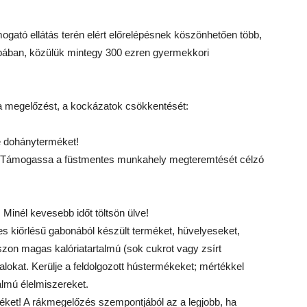
mogató ellátás terén elért előrelépésnek köszönhetően több,
rópában, közülük mintegy 300 ezren gyermekkori
 a megelőzést, a kockázatok csökkentését:
 dohányterméket!
. Támogassa a füstmentes munkahely megteremtését célzó
Minél kevesebb időt töltsön ülve!
s kiőrlésű gabonából készült terméket, hüvelyeseket,
zon magas kalóriatartalmú (sok cukrot vagy zsírt
italokat. Kerülje a feldolgozott hústermékeket; mértékkel
lmú élelmiszereket.
téket! A rákmegelőzés szempontjából az a legjobb, ha