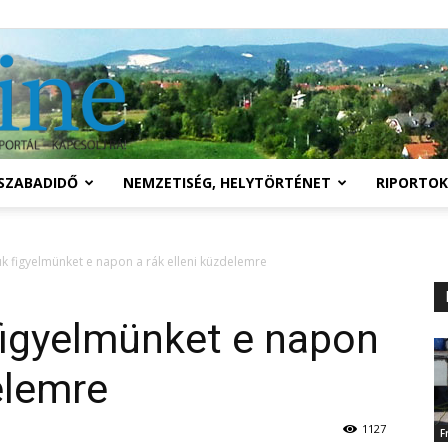
Solymár
SZABADIDŐ
NEMZETISÉG, HELYTÖRTÉNET
RIPORTOK
online
uk figyelmünket e napon a rák elleni küzdelemre
 figyelmünket e napon
elemre
1127
F