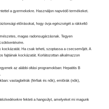
kintettel a gyermekekre. Használjon napvédő termékeket.
ztonsági előírásokat, hogy óvja egészségét a rákkeltő
 természetes, magas radonsugárzásnak. Tegyen
 csökkentésére.
k kockázatát. Ha csak teheti, szoptassa a csecsemőjét. A
s fajtáinak kockázatát. Korlátozottan alkalmazzon
gyenek az alábbi oltási programokban: Hepatitis B
.
an: vastagbélrák (férfiak és nők), emlőrák (nők),
ntézkedésekre fekteti a hangsúlyt, amelyeket mi magunk