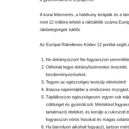
A korai felismerés, a hatékony terápiák és a tá
mint 12 millióra tehető a ráktúlélők száma Eu
rákbetegségek túlélői.
Az Európai Rákellenes Kódex 12 ponttal segíti
Ne dohányozzon! Ne fogyasszon semmiféle
Otthonát tegye dohányfüstmentes övezetté
kezdeményezéseket.
Tegyen az egészséges testsúly eléréséért!
Iktassa napirendjébe a rendszeres mozgást. 
Táplálkozzon egészségesen: egyen sok telje
zöldséget és gyümölcsöt. Mértékkel fogyass
tartalmazó) ételeket, és kerülje a cukrozott 
fogyasszon vörös húsokat és magas sótarta
Ha bármilyen alkoholt fogyaszt, tartson mér