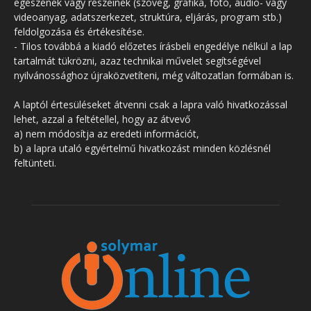
egészének vagy részeinek (szöveg, grafika, fotó, audio- vagy
videoanyag, adatszerkezet, struktúra, eljárás, program stb.)
feldolgozása és értékesítése.
- Tilos továbbá a kiadó előzetes írásbeli engedélye nélkül a lap
tartalmát tükrözni, azaz technikai művelet segítségével
nyilvánossághoz újraközvetíteni, még változatlan formában is.
A laptól értesüléseket átvenni csak a lapra való hivatkozással
lehet, azzal a feltétellel, hogy az átvevő
a) nem módosítja az eredeti információt,
b) a lapra utaló egyértelmű hivatkozást minden közlésnél
feltünteti.