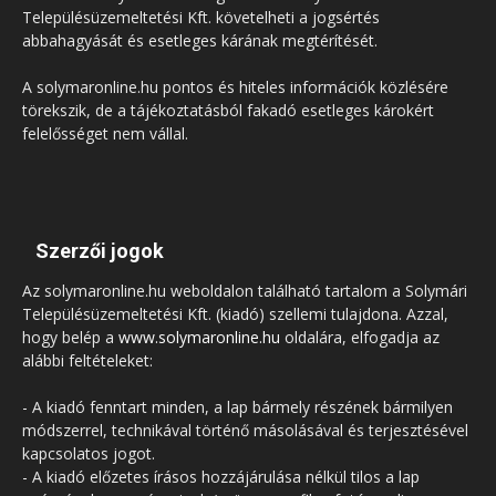
Településüzemeltetési Kft. követelheti a jogsértés
abbahagyását és esetleges kárának megtérítését.
A solymaronline.hu pontos és hiteles információk közlésére
törekszik, de a tájékoztatásból fakadó esetleges károkért
felelősséget nem vállal.
Szerzői jogok
Az solymaronline.hu weboldalon található tartalom a Solymári
Településüzemeltetési Kft. (kiadó) szellemi tulajdona. Azzal,
hogy belép a
www.solymaronline.hu
oldalára, elfogadja az
alábbi feltételeket:
- A kiadó fenntart minden, a lap bármely részének bármilyen
módszerrel, technikával történő másolásával és terjesztésével
kapcsolatos jogot.
- A kiadó előzetes írásos hozzájárulása nélkül tilos a lap