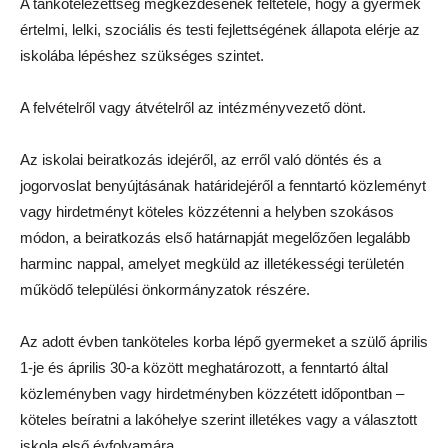
A tankötelezettség megkezdésének feltétele, hogy a gyermek
értelmi, lelki, szociális és testi fejlettségének állapota elérje az
iskolába lépéshez szükséges szintet.
A felvételről vagy átvételről az intézményvezető dönt.
Az iskolai beiratkozás idejéről, az erről való döntés és a
jogorvoslat benyújtásának határidejéről a fenntartó közleményt
vagy hirdetményt köteles közzétenni a helyben szokásos
módon, a beiratkozás első határnapját megelőzően legalább
harminc nappal, amelyet megküld az illetékességi területén
működő települési önkormányzatok részére.
Az adott évben tanköteles korba lépő gyermeket a szülő április
1-je és április 30-a között meghatározott, a fenntartó által
közleményben vagy hirdetményben közzétett időpontban –
köteles beíratni a lakóhelye szerint illetékes vagy a választott
iskola első évfolyamára.