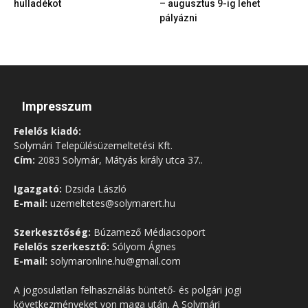
hulladékot
– augusztus 9-ig lehet
pályázni
Impresszum
Felelős kiadó:
Solymári Településüzemeltetési Kft.
Cím:
2083 Solymár, Mátyás király utca 37..
Igazgató:
Dzsida László
E-mail:
uzemeltetes@solymarert.hu
Szerkesztőség:
Búzamező Médiacsoport
Felelős szerkesztő:
Sólyom Ágnes
E-mail:
solymaronline.hu@gmail.com
A jogosulatlan felhasználás büntető- és polgári jogi
következményeket von maga után. A Solymári