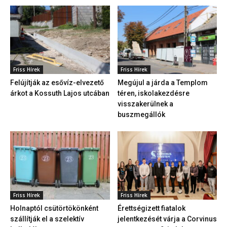
Friss Hírek
Friss Hírek
Felújítják az esővíz-elvezető
Megújul a járda a Templom
árkot a Kossuth Lajos utcában
téren, iskolakezdésre
visszakerülnek a
buszmegállók
Friss Hírek
Friss Hírek
Holnaptól csütörtökönként
Érettségizett fiatalok
szállítják el a szelektív
jelentkezését várja a Corvinus