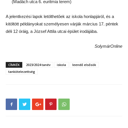
(Madách utca 6. euritmia terem)
A jelentkezési lapok letölthetőek az iskola honlapjáról, és a
kitöltött példányokat személyesen várják március 17. péntek
déli 12 óráig, a József Attila utcai épület irodájába.
SolymárOnline
CÍMKÉK
2023/2024 tanév
iskola
leendő elsősök
tankötelezettség