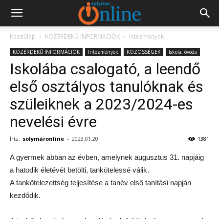
Kezdőlap
KÖZÉRDEKŰ INFORMÁCIÓK
Intézmények
KÖZÉRDEKŰ INFORMÁCIÓK
Intézmények
KÖZÖSSÉGEK
Iskola, óvoda
Iskolába csalogató, a leendő
első osztályos tanulóknak és
szüleiknek a 2023/2024-es
nevelési évre
Írta:
solymáronline
-
2023.01.20.
1381
A gyermek abban az évben, amelynek augusztus 31. napjáig
a hatodik életévét betölti, tankötelessé válik.
A tankötelezettség teljesítése a tanév első tanítási napján
kezdődik.