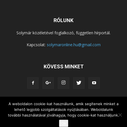
RÓLUNK
Solymár közéletével foglalkozó, független hírportál.
Kapcsolat:
solymaronline.hu@gmail.com
KÖVESS MINKET
A weboldalon cookie-kat használunk, amik segítenek minket a
KÖZÉLET
KÖZÖSSÉGEK
SZABADIDŐ
lehető legjobb szolgáltatások nyújtásában. Weboldalunk
NEMZETISÉG, HELYTÖRTÉNET
RIPORTOK
további használatával jóváhagyja, hogy cookie-kat használjunk.
KÖZÉRDEKŰ INFORMÁCIÓK
Ok
© Copyright 2015 - Solymár Online