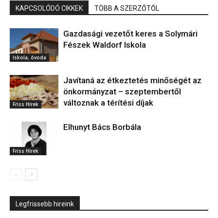
KAPCSOLÓDÓ CIKKEK
TÖBB A SZERZŐTŐL
Gazdasági vezetőt keres a Solymári
Fészek Waldorf Iskola
Iskola, óvoda
Javítaná az étkeztetés minőségét az
önkormányzat – szeptembertől
változnak a térítési díjak
Friss Hírek
Elhunyt Bács Borbála
Friss Hírek
Legfrissebb hireink