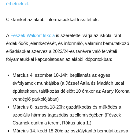
érhetnek el.
Cikkünket az alábbi információkkal frissítettük:
A
Fészek Waldorf Iskola
is szeretettel várja az iskola iránt
érdeklődők jelentkezését, és informáló, valamint bemutatkozó
előadásokat szervez a 2023/24-es tanévre való felvételi
folyamatukkal kapcsolatosan az alábbi időpontokban:
Március 4. szombat 10-14h: bepillantás az egyes
évfolyamok munkájába (a József Attila és Madách utcai
épületekben, találkozás délelőtt 10 órakor az Arany Korona
vendéglő parkolójában)
Március 8. szerda 18-20h: gazdálkodás és működés a
szociális hármas tagozódás szellemiségében (Fészek
Csarnok euritmia terem, Rókus utca 1.)
Március 14. kedd 18-20h: az osztálytanító bemutatkozása