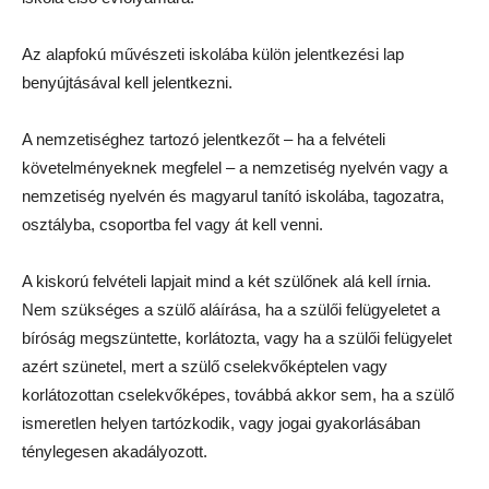
Az alapfokú művészeti iskolába külön jelentkezési lap
benyújtásával kell jelentkezni.
A nemzetiséghez tartozó jelentkezőt – ha a felvételi
követelményeknek megfelel – a nemzetiség nyelvén vagy a
nemzetiség nyelvén és magyarul tanító iskolába, tagozatra,
osztályba, csoportba fel vagy át kell venni.
A kiskorú felvételi lapjait mind a két szülőnek alá kell írnia.
Nem szükséges a szülő aláírása, ha a szülői felügyeletet a
bíróság megszüntette, korlátozta, vagy ha a szülői felügyelet
azért szünetel, mert a szülő cselekvőképtelen vagy
korlátozottan cselekvőképes, továbbá akkor sem, ha a szülő
ismeretlen helyen tartózkodik, vagy jogai gyakorlásában
ténylegesen akadályozott.