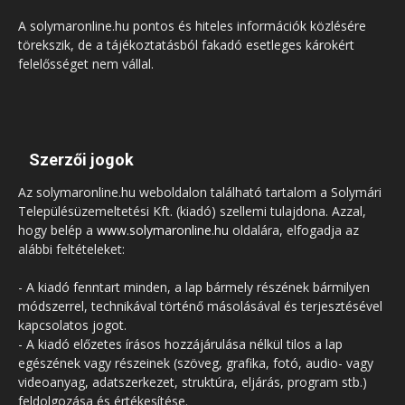
A solymaronline.hu pontos és hiteles információk közlésére
törekszik, de a tájékoztatásból fakadó esetleges károkért
felelősséget nem vállal.
Szerzői jogok
Az solymaronline.hu weboldalon található tartalom a Solymári
Településüzemeltetési Kft. (kiadó) szellemi tulajdona. Azzal,
hogy belép a
www.solymaronline.hu
oldalára, elfogadja az
alábbi feltételeket:
- A kiadó fenntart minden, a lap bármely részének bármilyen
módszerrel, technikával történő másolásával és terjesztésével
kapcsolatos jogot.
- A kiadó előzetes írásos hozzájárulása nélkül tilos a lap
egészének vagy részeinek (szöveg, grafika, fotó, audio- vagy
videoanyag, adatszerkezet, struktúra, eljárás, program stb.)
feldolgozása és értékesítése.