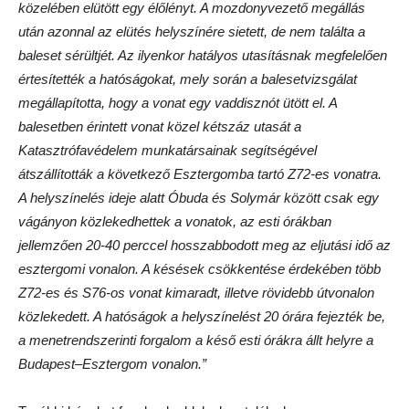
közelében elütött egy élőlényt. A mozdonyvezető megállás
után azonnal az elütés helyszínére sietett, de nem találta a
baleset sérültjét. Az ilyenkor hatályos utasításnak megfelelően
értesítették a hatóságokat, mely során a balesetvizsgálat
megállapította, hogy a vonat egy vaddisznót ütött el. A
balesetben érintett vonat közel kétszáz utasát a
Katasztrófavédelem munkatársainak segítségével
átszállították a következő Esztergomba tartó Z72-es vonatra.
A helyszínelés ideje alatt Óbuda és Solymár között csak egy
vágányon közlekedhettek a vonatok, az esti órákban
jellemzően 20-40 perccel hosszabbodott meg az eljutási idő az
esztergomi vonalon. A késések csökkentése érdekében több
Z72-es és S76-os vonat kimaradt, illetve rövidebb útvonalon
közlekedett. A hatóságok a helyszínelést 20 órára fejezték be,
a menetrendszerinti forgalom a késő esti órákra állt helyre a
Budapest–Esztergom vonalon.”