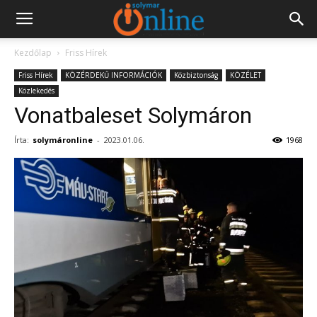
Kezdőlap
Friss Hírek
Friss Hírek
KÖZÉRDEKŰ INFORMÁCIÓK
Közbiztonság
KÖZÉLET
Közlekedés
Vonatbaleset Solymáron
Írta:
solymáronline
-
2023.01.06.
1968