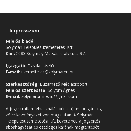
Impresszum
Felelős kiadó:
Solymári Településüzemeltetési Kft.
Cím:
2083 Solymár, Mátyás király utca 37..
Igazgató:
Dzsida László
E-mail:
uzemeltetes@solymarert.hu
Szerkesztőség:
Búzamező Médiacsoport
Felelős szerkesztő:
Sólyom Ágnes
E-mail:
solymaronline.hu@gmail.com
A jogosulatlan felhasználás büntető- és polgári jogi
következményeket von maga után. A Solymári
Településüzemeltetési Kft. követelheti a jogsértés
abbahagyását és esetleges kárának megtérítését.