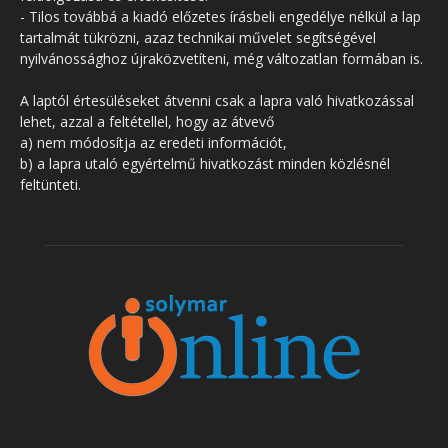
- Tilos továbbá a kiadó előzetes írásbeli engedélye nélkül a lap
tartalmát tükrözni, azaz technikai művelet segítségével
nyilvánossághoz újraközvetíteni, még változatlan formában is.
A laptól értesüléseket átvenni csak a lapra való hivatkozással
lehet, azzal a feltétellel, hogy az átvevő
a) nem módosítja az eredeti információt,
b) a lapra utaló egyértelmű hivatkozást minden közlésnél
feltünteti.