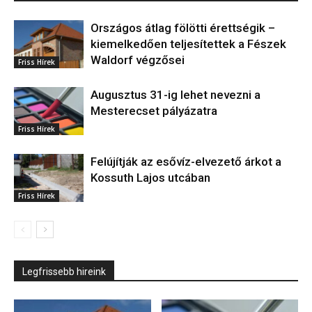
Országos átlag fölötti érettségik –
kiemelkedően teljesítettek a Fészek
Waldorf végzősei
Friss Hírek
Augusztus 31-ig lehet nevezni a
Mesterecset pályázatra
Friss Hírek
Felújítják az esővíz-elvezető árkot a
Kossuth Lajos utcában
Friss Hírek
Legfrissebb hireink