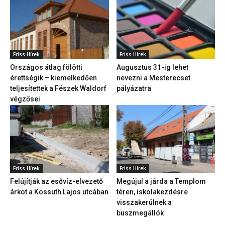
Friss Hírek
Friss Hírek
Országos átlag fölötti
Augusztus 31-ig lehet
érettségik – kiemelkedően
nevezni a Mesterecset
teljesítettek a Fészek Waldorf
pályázatra
végzősei
Friss Hírek
Friss Hírek
Felújítják az esővíz-elvezető
Megújul a járda a Templom
árkot a Kossuth Lajos utcában
téren, iskolakezdésre
visszakerülnek a
buszmegállók