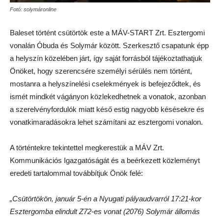
Fotó: solymáronline
Baleset történt csütörtök este a MÁV-START Zrt. Esztergomi
vonalán Óbuda és Solymár között. Szerkesztő csapatunk épp
a helyszín közelében járt, így saját forrásból tájékoztathatjuk
Önöket, hogy szerencsére személyi sérülés nem történt,
mostanra a helyszínelési cselekmények is befejeződtek, és
ismét mindkét vágányon közlekedhetnek a vonatok, azonban
a szerelvényfordulók miatt késő estig nagyobb késésekre és
vonatkimaradásokra lehet számítani az esztergomi vonalon.
A történtekre tekintettel megkerestük a MÁV Zrt.
Kommunikációs Igazgatóságát és a beérkezett közleményt
eredeti tartalommal továbbítjuk Önök felé:
„Csütörtökön, január 5-én a Nyugati pályaudvarról 17:21-kor
Esztergomba elindult Z72-es vonat (2076) Solymár állomás