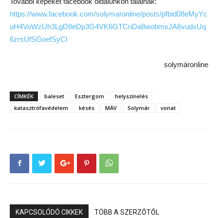
További képeket facebook oldalunkon találnak:
https://www.facebook.com/solymaronline/posts/pfbid08eMyYc
uH4VoWzUh3LgD8eDp3G4VK6GTCnDa8wobmxJA6vudxUq
6zrsUfSGoefSyCl
solymáronline
CÍMKÉK
baleset
Esztergom
helyszínelés
katasztrófavédelem
késés
MÁV
Solymár
vonat
KAPCSOLÓDÓ CIKKEK
TÖBB A SZERZŐTŐL