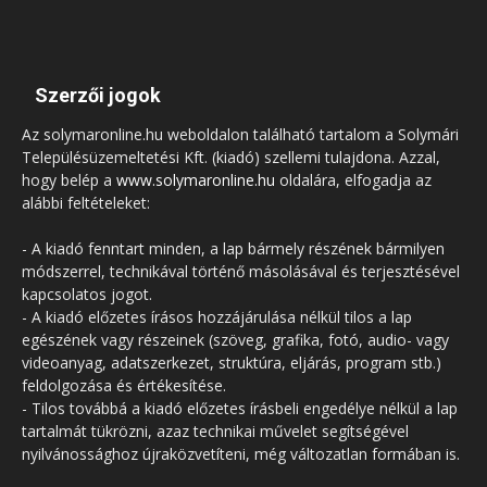
Szerzői jogok
Az solymaronline.hu weboldalon található tartalom a Solymári
Településüzemeltetési Kft. (kiadó) szellemi tulajdona. Azzal,
hogy belép a
www.solymaronline.hu
oldalára, elfogadja az
alábbi feltételeket:
- A kiadó fenntart minden, a lap bármely részének bármilyen
módszerrel, technikával történő másolásával és terjesztésével
kapcsolatos jogot.
- A kiadó előzetes írásos hozzájárulása nélkül tilos a lap
egészének vagy részeinek (szöveg, grafika, fotó, audio- vagy
videoanyag, adatszerkezet, struktúra, eljárás, program stb.)
feldolgozása és értékesítése.
- Tilos továbbá a kiadó előzetes írásbeli engedélye nélkül a lap
tartalmát tükrözni, azaz technikai művelet segítségével
nyilvánossághoz újraközvetíteni, még változatlan formában is.