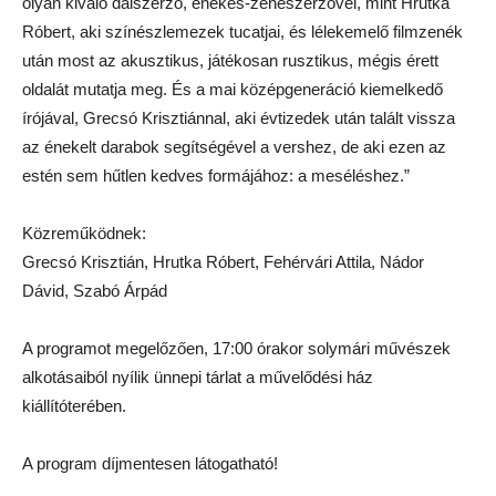
olyan kiváló dalszerző, énekes-zeneszerzővel, mint Hrutka
Róbert, aki színészlemezek tucatjai, és lélekemelő filmzenék
után most az akusztikus, játékosan rusztikus, mégis érett
oldalát mutatja meg. És a mai középgeneráció kiemelkedő
írójával, Grecsó Krisztiánnal, aki évtizedek után talált vissza
az énekelt darabok segítségével a vershez, de aki ezen az
estén sem hűtlen kedves formájához: a meséléshez.”
Közreműködnek:
Grecsó Krisztián, Hrutka Róbert, Fehérvári Attila, Nádor
Dávid, Szabó Árpád
A programot megelőzően, 17:00 órakor solymári művészek
alkotásaiból nyílik ünnepi tárlat a művelődési ház
kiállítóterében.
A program díjmentesen látogatható!