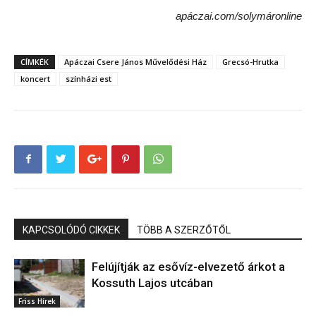
apáczai.com/solymáronline
CÍMKÉK
Apáczai Csere János Művelődési Ház
Grecsó-Hrutka
koncert
színházi est
KAPCSOLÓDÓ CIKKEK
TÖBB A SZERZŐTŐL
Felújítják az esővíz-elvezető árkot a
Kossuth Lajos utcában
Friss Hírek