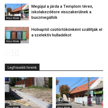
Megújul a járda a Templom téren,
iskolakezdésre visszakerülnek a
buszmegállók
Friss Hírek
Holnaptól csütörtökönként szállítják el
a szelektív hulladékot
Friss Hírek
Legfrissebb hireink
Friss Hírek
Friss Hírek