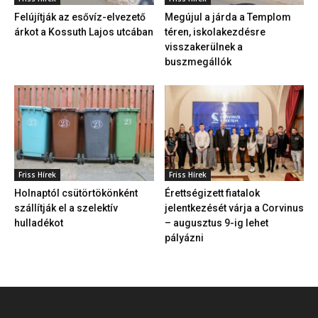
Felújítják az esővíz-elvezető
Megújul a járda a Templom
árkot a Kossuth Lajos utcában
téren, iskolakezdésre
visszakerülnek a
buszmegállók
Friss Hírek
Friss Hírek
Holnaptól csütörtökönként
Érettségizett fiatalok
szállítják el a szelektív
jelentkezését várja a Corvinus
hulladékot
– augusztus 9-ig lehet
pályázni