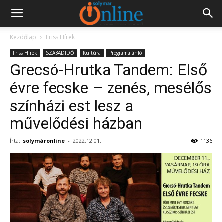
Kezdőlap
Friss Hírek
Friss Hírek
SZABADIDŐ
Kultúra
Programajánló
Grecsó-Hrutka Tandem: Első
évre fecske – zenés, mesélős
színházi est lesz a
művelődési házban
Írta:
solymáronline
-
2022.12.01.
1136