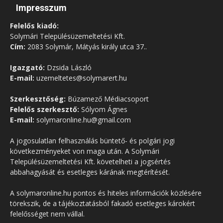
Impresszum
Felelős kiadó:
Solymári Településüzemeltetési Kft.
Cím:
2083 Solymár, Mátyás király utca 37..
Igazgató:
Dzsida László
E-mail:
uzemeltetes@solymarert.hu
Szerkesztőség:
Búzamező Médiacsoport
Felelős szerkesztő:
Sólyom Ágnes
E-mail:
solymaronline.hu@gmail.com
A jogosulatlan felhasználás büntető- és polgári jogi
következményeket von maga után. A Solymári
Településüzemeltetési Kft. követelheti a jogsértés
abbahagyását és esetleges kárának megtérítését.
A solymaronline.hu pontos és hiteles információk közlésére
törekszik, de a tájékoztatásból fakadó esetleges károkért
felelősséget nem vállal.