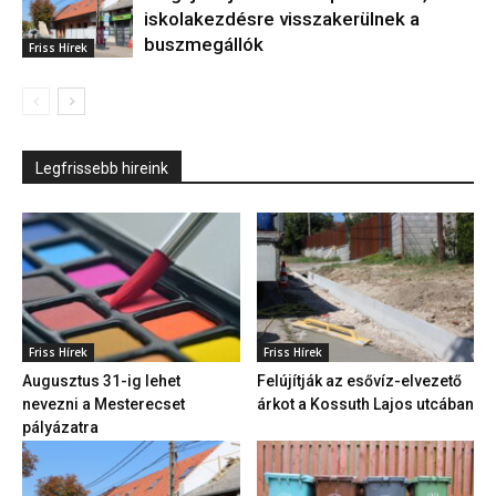
iskolakezdésre visszakerülnek a
buszmegállók
Friss Hírek
Legfrissebb hireink
Friss Hírek
Friss Hírek
Augusztus 31-ig lehet
Felújítják az esővíz-elvezető
nevezni a Mesterecset
árkot a Kossuth Lajos utcában
pályázatra