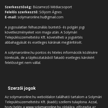
Szerkesztőség:
Búzamező Médiacsoport
Felelős szerkesztő:
Sólyom Ágnes
E-mail:
solymaronline.hu@gmail.com
A jogosulatlan felhasználás büntető- és polgári jogi
következményeket von maga után. A Solymári
Településüzemeltetési Kft. követelheti a jogsértés
abbahagyását és esetleges kárának megtérítését.
A solymaronline.hu pontos és hiteles információk közlésére
törekszik, de a tájékoztatásból fakadó esetleges károkért
felelősséget nem vállal.
Szerzői jogok
Az solymaronline.hu weboldalon található tartalom a Solymári
Településüzemeltetési Kft. (kiadó) szellemi tulajdona. Azzal,
hogy belép a
www.solymaronline.hu
oldalára, elfogadja az