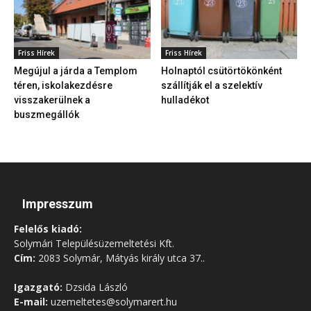
Friss Hírek
Friss Hírek
Megújul a járda a Templom
Holnaptól csütörtökönként
téren, iskolakezdésre
szállítják el a szelektív
visszakerülnek a
hulladékot
buszmegállók
Impresszum
Felelős kiadó:
Solymári Településüzemeltetési Kft.
Cím:
2083 Solymár, Mátyás király utca 37..
Igazgató:
Dzsida László
E-mail:
uzemeltetes@solymarert.hu