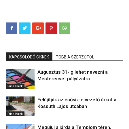
KAPCSOLÓDÓ CIKKEK
TÖBB A SZERZŐTŐL
Augusztus 31-ig lehet nevezni a
Mesterecset pályázatra
Friss Hírek
Felújítják az esővíz-elvezető árkot a
Kossuth Lajos utcában
Friss Hírek
Megújul a járda a Templom téren,