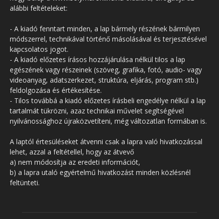
alábbi feltételeket:
- A kiadó fenntart minden, a lap bármely részének bármilyen
módszerrel, technikával történő másolásával és terjesztésével
kapcsolatos jogot.
- A kiadó előzetes írásos hozzájárulása nélkül tilos a lap
egészének vagy részeinek (szöveg, grafika, fotó, audio- vagy
videoanyag, adatszerkezet, struktúra, eljárás, program stb.)
feldolgozása és értékesítése.
- Tilos továbbá a kiadó előzetes írásbeli engedélye nélkül a lap
tartalmát tükrözni, azaz technikai művelet segítségével
nyilvánossághoz újraközvetíteni, még változatlan formában is.
A laptól értesüléseket átvenni csak a lapra való hivatkozással
lehet, azzal a feltétellel, hogy az átvevő
a) nem módosítja az eredeti információt,
b) a lapra utaló egyértelmű hivatkozást minden közlésnél
feltünteti.