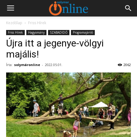
Kezdőlap
Friss Hírek
Friss Hírek
Hagyomány
SZABADIDŐ
Programajánló
Újra itt a jegenye-völgyi
majális!
Írta:
solymáronline
-
2022.05.01.
2062