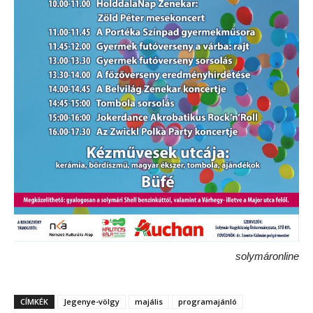
solymáronline
CÍMKÉK
Jegenye-völgy
majális
programajánló