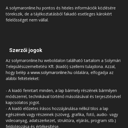
A solymaronline.hu pontos és hiteles információk közlésére
törekszik, de a tájékoztatásból fakadó esetleges károkért
felelősséget nem vállal.
Szerzői jogok
Az solymaronline.hu weboldalon található tartalom a Solymári
Településüzemeltetési Kft. (kiadó) szellemi tulajdona. Azzal,
hogy belép a
www.solymaronline.hu
oldalára, elfogadja az
alábbi feltételeket:
- A kiadó fenntart minden, a lap bármely részének bármilyen
módszerrel, technikával történő másolásával és terjesztésével
kapcsolatos jogot.
- A kiadó előzetes írásos hozzájárulása nélkül tilos a lap
egészének vagy részeinek (szöveg, grafika, fotó, audio- vagy
videoanyag, adatszerkezet, struktúra, eljárás, program stb.)
feldolgozása és értékesítése.