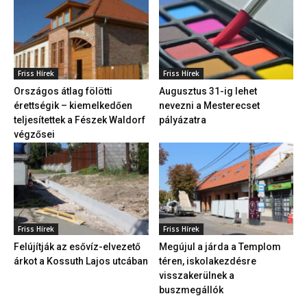
Friss Hírek
Friss Hírek
Országos átlag fölötti
Augusztus 31-ig lehet
érettségik – kiemelkedően
nevezni a Mesterecset
teljesítettek a Fészek Waldorf
pályázatra
végzősei
Friss Hírek
Friss Hírek
Felújítják az esővíz-elvezető
Megújul a járda a Templom
árkot a Kossuth Lajos utcában
téren, iskolakezdésre
visszakerülnek a
buszmegállók