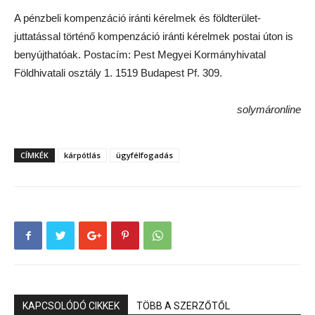
A pénzbeli kompenzáció iránti kérelmek és földterület-
juttatással történő kompenzáció iránti kérelmek postai úton is
benyújthatóak. Postacím: Pest Megyei Kormányhivatal
Földhivatali osztály 1. 1519 Budapest Pf. 309.
solymáronline
CÍMKÉK
kárpótlás
ügyfélfogadás
KAPCSOLÓDÓ CIKKEK
TÖBB A SZERZŐTŐL