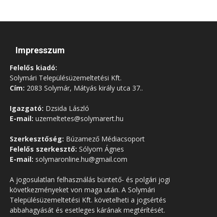
Impresszum
Felelős kiadó:
Solymári Településüzemeltetési Kft.
Cím:
2083 Solymár, Mátyás király utca 37..
Igazgató:
Dzsida László
E-mail:
uzemeltetes@solymarert.hu
Szerkesztőség:
Búzamező Médiacsoport
Felelős szerkesztő:
Sólyom Ágnes
E-mail:
solymaronline.hu@gmail.com
A jogosulatlan felhasználás büntető- és polgári jogi
következményeket von maga után. A Solymári
Településüzemeltetési Kft. követelheti a jogsértés
abbahagyását és esetleges kárának megtérítését.