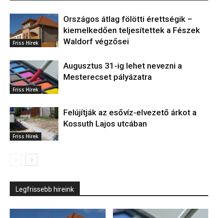
Országos átlag fölötti érettségik –
kiemelkedően teljesítettek a Fészek
Waldorf végzősei
Friss Hírek
Augusztus 31-ig lehet nevezni a
Mesterecset pályázatra
Friss Hírek
Felújítják az esővíz-elvezető árkot a
Kossuth Lajos utcában
Friss Hírek
Legfrissebb hireink