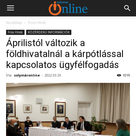
Kezdőlap
Friss Hírek
Friss Hírek
KÖZÉRDEKŰ INFORMÁCIÓK
Áprilistól változik a
földhivatalnál a kárpótlással
kapcsolatos ügyfélfogadás
Írta:
solymáronline
-
2022.03.29.
1019