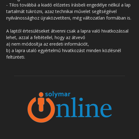
- Tilos továbbá a kiadó előzetes írásbeli engedélye nélkül a lap
tartalmát tükrözni, azaz technikai művelet segítségével
nyilvánossághoz újraközvetíteni, még változatlan formában is.
A laptól értesüléseket átvenni csak a lapra való hivatkozással
lehet, azzal a feltétellel, hogy az átvevő
a) nem módosítja az eredeti információt,
b) a lapra utaló egyértelmű hivatkozást minden közlésnél
feltünteti.