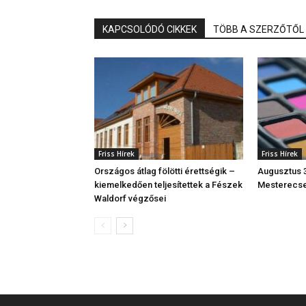
KAPCSOLÓDÓ CIKKEK
TÖBB A SZERZŐTŐL
Friss Hírek
Friss Hírek
Országos átlag fölötti érettségik –
Augusztus 3
kiemelkedően teljesítettek a Fészek
Mesterecse
Waldorf végzősei