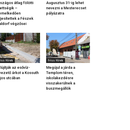
szágos átlag fölötti
Augusztus 31-ig lehet
ettségik –
nevezni a Mesterecset
iemelkedően
pályázatra
ljesítettek a Fészek
ldorf végzősei
riss Hírek
Friss Hírek
lújítják az esővíz-
Megújul a járda a
vezető árkot a Kossuth
Templom téren,
jos utcában
iskolakezdésre
visszakerülnek a
buszmegállók