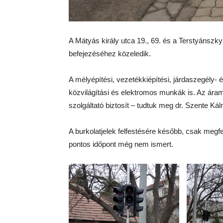
A Mátyás király utca 19., 69. és a Terstyánszky 
befejezéséhez közeledik.
A mélyépítési, vezetékkiépítési, járdaszegély- 
közvilágítási és elektromos munkák is. Az ára
szolgáltató biztosít – tudtuk meg dr. Szente Ká
A burkolatjelek felfestésére később, csak megfe
pontos időpont még nem ismert.