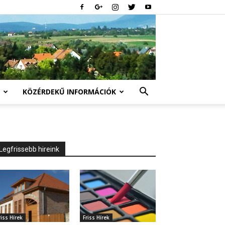
KÖZÉRDEKŰ INFORMÁCIÓK
Legfrissebb hireink
riss Hírek
Friss Hírek