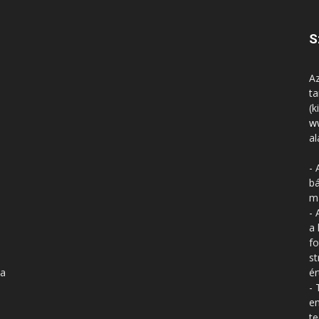
S
Az
ta
(k
w
al
- 
bá
má
- 
a 
fo
st
 a
ér
- 
en
te