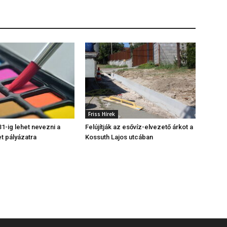
Friss Hírek
1-ig lehet nevezni a
Felújítják az esővíz-elvezető árkot a
t pályázatra
Kossuth Lajos utcában