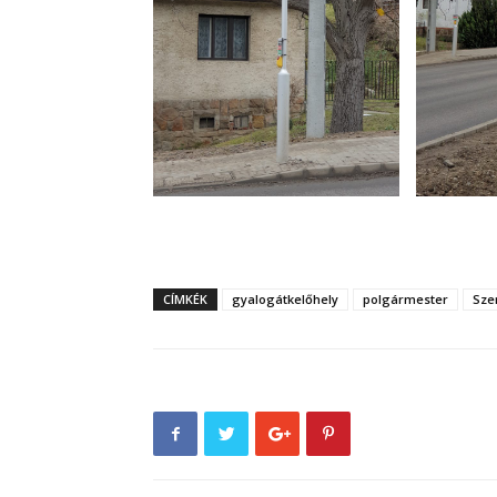
CÍMKÉK
gyalogátkelőhely
polgármester
Sze