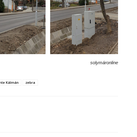
solymáronline
nte Kálmán
zebra