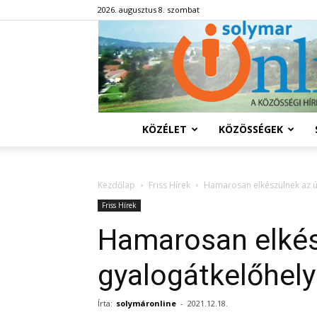
2026. augusztus 8. szombat
KÖZÉLET
KÖZÖSSÉGEK
Kezdőlap
Friss Hírek
Hamarosan elkészülnek az ú
Friss Hírek
Hamarosan elkés
gyalogátkelőhel
Írta:
solymáronline
-
2021.12.18.