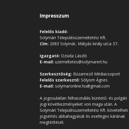
Impresszum
Felelős kiadó:
Solymári Településüzemeltetési Kft.
Cím:
2083 Solymár, Mátyás király utca 37..
Igazgató:
Dzsida László
E-mail:
uzemeltetes@solymarert.hu
Szerkesztőség:
Búzamező Médiacsoport
Felelős szerkesztő:
Sólyom Ágnes
E-mail:
solymaronline.hu@gmail.com
A jogosulatlan felhasználás büntető- és polgári
jogi következményeket von maga után. A
Solymári Településüzemeltetési Kft. követelheti
jogsértés abbahagyását és esetleges kárának
megtérítését.