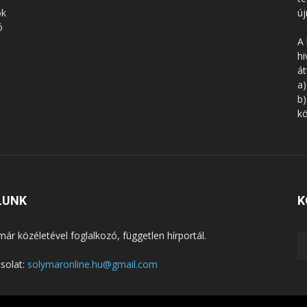
ók
új
ó
A 
hi
á
a)
b)
kö
LUNK
K
már közéletével foglalkozó, független hírportál.
solat:
solymaronline.hu@gmail.com