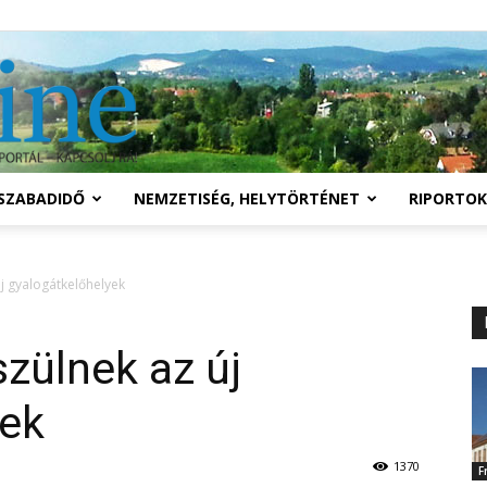
Solymár
SZABADIDŐ
NEMZETISÉG, HELYTÖRTÉNET
RIPORTOK
online
j gyalogátkelőhelyek
zülnek az új
yek
1370
F