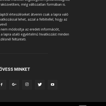
raközvetíteni, még változatlan formában is.
laptól értesüléseket átvenni csak a lapra való
vatkozással lehet, azzal a feltétellel, hogy az
tvevő
 nem módosítja az eredeti információt,
 a lapra utaló egyértelmű hivatkozást minden
zlésnél feltünteti.
ÖVESS MINKET