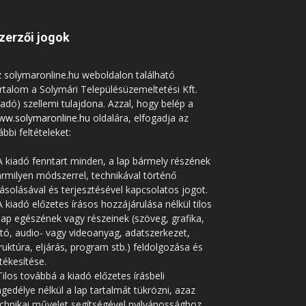
zerzői jogok
 solymaronline.hu weboldalon található
rtalom a Solymári Településüzemeltetési Kft.
iadó) szellemi tulajdona. Azzal, hogy belép a
ww.solymaronline.hu
oldalára, elfogadja az
ábbi feltételeket:
A kiadó fenntart minden, a lap bármely részének
rmilyen módszerrel, technikával történő
solásával és terjesztésével kapcsolatos jogot.
A kiadó előzetes írásos hozzájárulása nélkül tilos
lap egészének vagy részeinek (szöveg, grafika,
tó, audio- vagy videoanyag, adatszerkezet,
ruktúra, eljárás, program stb.) feldolgozása és
tékesítése.
Tilos továbbá a kiadó előzetes írásbeli
gedélye nélkül a lap tartalmát tükrözni, azaz
chnikai művelet segítségével nyilvánossághoz