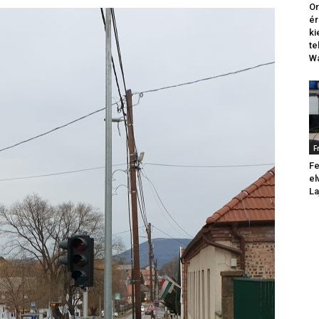
Or
ér
k
te
Wa
F
Fe
el
La