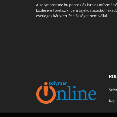
A solymaronline.hu pontos és hiteles informáci
közlésére törekszik, de a tájékoztatásból fakad
esetleges károkért felelősséget nem vállal.
RÓ
Soly
Kapc