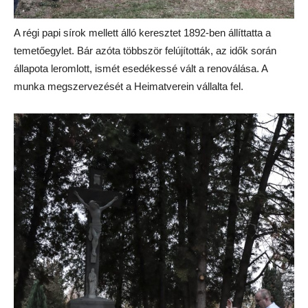
A régi papi sírok mellett álló keresztet 1892-ben állíttatta a
temetőegylet. Bár azóta többször felújították, az idők során
állapota leromlott, ismét esedékessé vált a renoválása. A
munka megszervezését a Heimatverein vállalta fel.