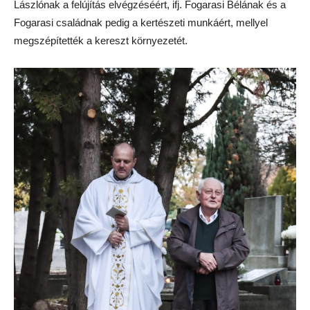
Lászlónak a felújítás elvégzéséért, ifj. Fogarasi Bélának és a
Fogarasi családnak pedig a kertészeti munkáért, mellyel
megszépítették a kereszt környezetét.