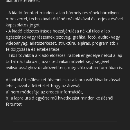
alábbi feltételeket:
- A kiadó fenntart minden, a lap bármely részének bármilyen
módszerrel, technikával történő másolásával és terjesztésével
kapcsolatos jogot.
- A kiadó előzetes írásos hozzájárulása nélkül tilos a lap
egészének vagy részeinek (szöveg, grafika, fotó, audio- vagy
videoanyag, adatszerkezet, struktúra, eljárás, program stb.)
feldolgozása és értékesítése.
- Tilos továbbá a kiadó előzetes írásbeli engedélye nélkül a lap
tartalmát tükrözni, azaz technikai művelet segítségével
nyilvánossághoz újraközvetíteni, még változatlan formában is.
A laptól értesüléseket átvenni csak a lapra való hivatkozással
lehet, azzal a feltétellel, hogy az átvevő
a) nem módosítja az eredeti információt,
b) a lapra utaló egyértelmű hivatkozást minden közlésnél
feltünteti.