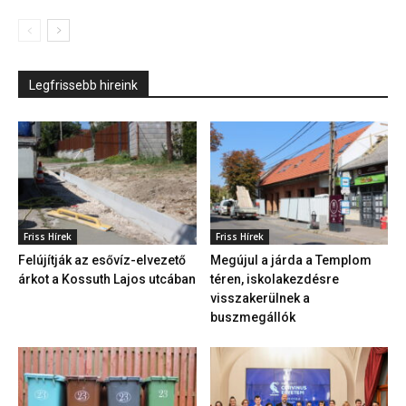
Legfrissebb hireink
Friss Hírek
Friss Hírek
Felújítják az esővíz-elvezető
Megújul a járda a Templom
árkot a Kossuth Lajos utcában
téren, iskolakezdésre
visszakerülnek a
buszmegállók