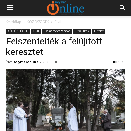
Kezdőlap
KÖZÖSSÉGEK
Civil
KÖZÖSSÉGEK
Civil
Eseménybeszámoló
Friss Hírek
Hitélet
Felszentelték a felújított
keresztet
Írta:
solymáronline
-
2021.11.03.
1366