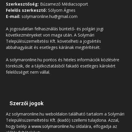
Szerkesztőség:
Búzamező Médiacsoport
Felelős szerkesztő:
Sólyom Ágnes
E-mail:
solymaronline.hu@gmail.com
A jogosulatlan felhasználás büntető- és polgári jogi
következményeket von maga után. A Solymári
Településüzemeltetési Kft. követelheti a jogsértés
abbahagyását és esetleges kárának megtérítését.
A solymaronline.hu pontos és hiteles információk közlésére
törekszik, de a tájékoztatásból fakadó esetleges károkért
felelősséget nem vállal.
Szerzői jogok
Az solymaronline.hu weboldalon található tartalom a Solymári
Településüzemeltetési Kft. (kiadó) szellemi tulajdona. Azzal,
hogy belép a
www.solymaronline.hu
oldalára, elfogadja az