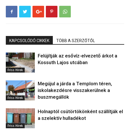
KAPCSOLÓDÓ CIKKEK
TÖBB A SZERZŐTŐL
Felújítják az esővíz-elvezető árkot a
Kossuth Lajos utcában
Friss Hírek
Megújul a járda a Templom téren,
iskolakezdésre visszakerülnek a
buszmegállók
Friss Hírek
Holnaptól csütörtökönként szállítják el
a szelektív hulladékot
Friss Hírek