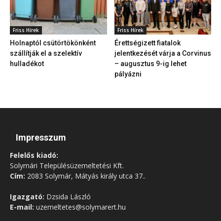
Friss Hírek
Friss Hírek
Holnaptól csütörtökönként
Érettségizett fiatalok
szállítják el a szelektív
jelentkezését várja a Corvinus
hulladékot
– augusztus 9-ig lehet
pályázni
Impresszum
Felelős kiadó:
Solymári Településüzemeltetési Kft.
Cím:
2083 Solymár, Mátyás király utca 37..
Igazgató:
Dzsida László
E-mail:
uzemeltetes@solymarert.hu