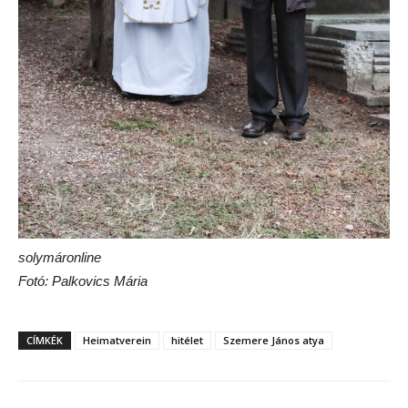
solymáronline
Fotó: Palkovics Mária
CÍMKÉK
Heimatverein
hitélet
Szemere János atya