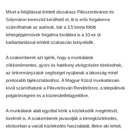
Mivel a felújítással érintett útszakasz Pilisszentivánon és
Solymáron keresztül kerülhető el, itt is erős forgalomra
számíthatnak az autósok, bár a 3,5 tonna fölötti
tehergépjárművek forgalma továbbra is a 10-es út
karbantartással érintett szakaszán bonyolódik.
A szakemberek azt ígérik, hogy a munkálatok
zökkenőmentes, gyors és hatékony elvégzésére törekednek,
az önkormányzatok segítséget nyújtanak a lakosság minél
pontosabb tájékoztatásához. A Magyar Közút munkatársain
kívül számíthatunk a Pilisvörösvári Rendőrőrsre, a települések
polgárőrségeire és a közterületfelügyelőkre.
A munkálatok alatt egyúttal kérik a közlekedők megértését,
türelmét is. A szakemberek javasolják a tömegközlekedés,
elsősorban a vasúti közlekedés használatát, illetve aki teheti,