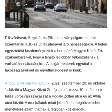
Pilisvörösvár, Solymár és Pilisszentiván polgármesterei
számítanak a 10-es út felújításával járó nehézségekre. A héten
egyeztetést kezdeményeztek a beruházó Magyar Közút Zrt.
szakembereivel, hogy a lehető legjobban felkészüljenek a
várható fennakadásokra. A polgármesterek egyúttal a
lakosság türelmét és együttműködését is kérik.
Ahogy arról már hírt adtunk
, 2021. szeptember 20. és október
1. között a Magyar Közút Zrt. újraaszfaltozza 10-es út szinte
teljes vörösvári szakaszát a Kodály Zoltán utca és az Attila
utca között. A munkálatok miatt jelentősen megnövekedett
menetidőre számíthatnak a régióban közlekedők.