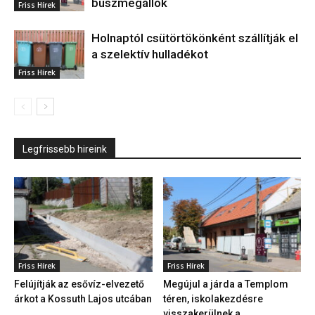
buszmegállók
Friss Hírek
Holnaptól csütörtökönként szállítják el
a szelektív hulladékot
Friss Hírek
Legfrissebb hireink
Friss Hírek
Friss Hírek
Felújítják az esővíz-elvezető
Megújul a járda a Templom
árkot a Kossuth Lajos utcában
téren, iskolakezdésre
visszakerülnek a