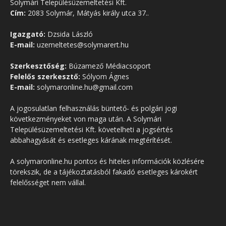
Solymári Településüzemeltetési Kft.
Cím:
2083 Solymár, Mátyás király utca 37..
Igazgató:
Dzsida László
E-mail:
uzemeltetes@solymarert.hu
Szerkesztőség:
Búzamező Médiacsoport
Felelős szerkesztő:
Sólyom Ágnes
E-mail:
solymaronline.hu@gmail.com
A jogosulatlan felhasználás büntető- és polgári jogi
következményeket von maga után. A Solymári
Településüzemeltetési Kft. követelheti a jogsértés
abbahagyását és esetleges kárának megtérítését.
A solymaronline.hu pontos és hiteles információk közlésére
törekszik, de a tájékoztatásból fakadó esetleges károkért
felelősséget nem vállal.