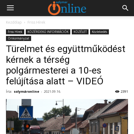
Kezdőlap
Friss Hírek
Friss Hírek
KÖZÉRDEKŰ INFORMÁCIÓK
KÖZÉLET
Közlekedés
Önkormányzat
Türelmet és együttműködést
kérnek a térség
polgármesterei a 10-es
felújítása alatt – VIDEÓ
Írta:
solymáronline
-
2021.09.16.
2391