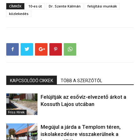
CÍMKÉK
10-es út
Dr. Szente Kálmán
felújítási munkák
közlekedés
KAPCSOLÓDÓ CIKKEK
TÖBB A SZERZŐTŐL
Felújítják az esővíz-elvezető árkot a
Kossuth Lajos utcában
Friss Hírek
Megújul a járda a Templom téren,
iskolakezdésre visszakerülnek a