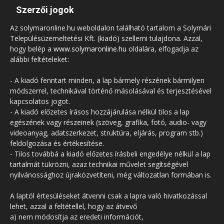
Szerzői jogok
Az solymaronline.hu weboldalon található tartalom a Solymári
Településüzemeltetési Kft. (kiadó) szellemi tulajdona. Azzal,
hogy belép a
www.solymaronline.hu
oldalára, elfogadja az
alábbi feltételeket:
- A kiadó fenntart minden, a lap bármely részének bármilyen
módszerrel, technikával történő másolásával és terjesztésével
kapcsolatos jogot.
- A kiadó előzetes írásos hozzájárulása nélkül tilos a lap
egészének vagy részeinek (szöveg, grafika, fotó, audio- vagy
videoanyag, adatszerkezet, struktúra, eljárás, program stb.)
feldolgozása és értékesítése.
- Tilos továbbá a kiadó előzetes írásbeli engedélye nélkül a lap
tartalmát tükrözni, azaz technikai művelet segítségével
nyilvánossághoz újraközvetíteni, még változatlan formában is.
A laptól értesüléseket átvenni csak a lapra való hivatkozással
lehet, azzal a feltétellel, hogy az átvevő
a) nem módosítja az eredeti információt,