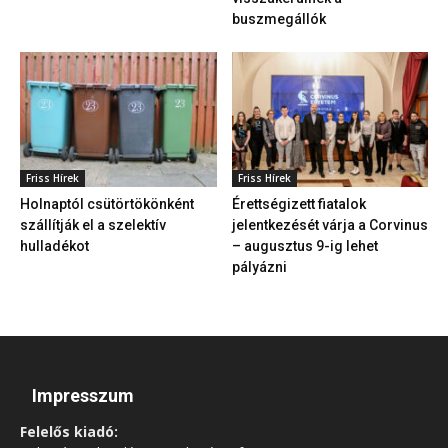
buszmegállók
Friss Hírek
Friss Hírek
Holnaptól csütörtökönként
Érettségizett fiatalok
szállítják el a szelektív
jelentkezését várja a Corvinus
hulladékot
– augusztus 9-ig lehet
pályázni
Impresszum
Felelős kiadó: