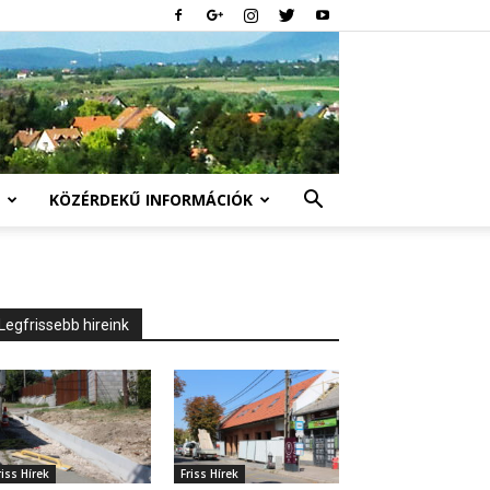
KÖZÉRDEKŰ INFORMÁCIÓK
Legfrissebb hireink
riss Hírek
Friss Hírek