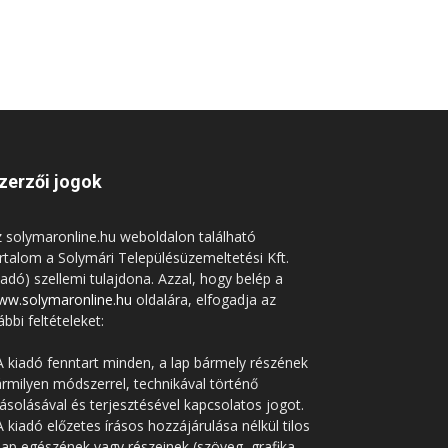
zerzői jogok
 solymaronline.hu weboldalon található
rtalom a Solymári Településüzemeltetési Kft.
iadó) szellemi tulajdona. Azzal, hogy belép a
ww.solymaronline.hu
oldalára, elfogadja az
ábbi feltételeket:
A kiadó fenntart minden, a lap bármely részének
rmilyen módszerrel, technikával történő
solásával és terjesztésével kapcsolatos jogot.
A kiadó előzetes írásos hozzájárulása nélkül tilos
lap egészének vagy részeinek (szöveg, grafika,