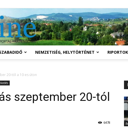
Solymár
SZABADIDŐ
NEMZETISÉG, HELYTÖRTÉNET
RIPORTOK
online
ber 20-tól a 10-es úton
ekedés
rás szeptember 20-tól
6478
F