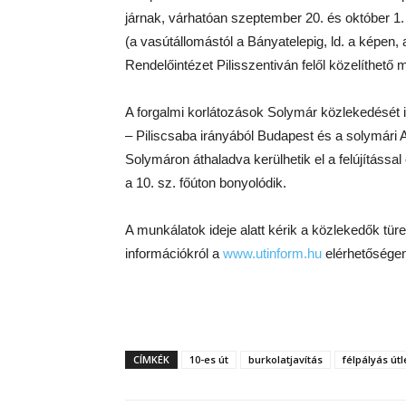
járnak, várhatóan szeptember 20. és október 1. 
(a vasútállomástól a Bányatelepig, ld. a képen, 
Rendelőintézet Pilisszentiván felől közelíthető 
A forgalmi korlátozások Solymár közlekedését 
– Piliscsaba irányából Budapest és a solymári A
Solymáron áthaladva kerülhetik el a felújítással 
a 10. sz. főúton bonyolódik.
A munkálatok ideje alatt kérik a közlekedők tü
információkról a
www.utinform.hu
elérhetőségen
CÍMKÉK
10-es út
burkolatjavítás
félpályás út