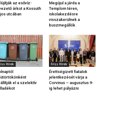
lújítják az esővíz-
Megújul a járda a
vezető árkot a Kossuth
Templom téren,
jos utcában
iskolakezdésre
visszakerülnek a
buszmegállók
riss Hírek
Friss Hírek
lnaptól
Érettségizett fiatalok
ütörtökönként
jelentkezését várja a
állítják el a szelektív
Corvinus – augusztus 9-
lladékot
ig lehet pályázni