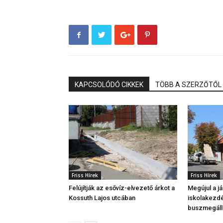
KAPCSOLÓDÓ CIKKEK
TÖBB A SZERZŐTŐL
Friss Hírek
Friss Hírek
Felújítják az esővíz-elvezető árkot a
Megújul a j
Kossuth Lajos utcában
iskolakezdé
buszmegáll