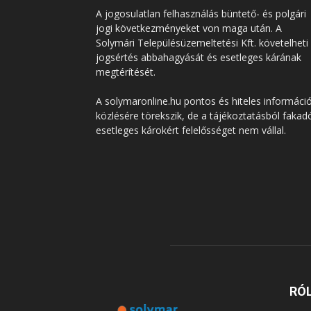
A jogosulatlan felhasználás büntető- és polgári
jogi következményeket von maga után. A
Solymári Településüzemeltetési Kft. követelheti
jogsértés abbahagyását és esetleges kárának
megtérítését.
A solymaronline.hu pontos és hiteles informáci
közlésére törekszik, de a tájékoztatásból fakad
esetleges károkért felelősséget nem vállal.
RÓ