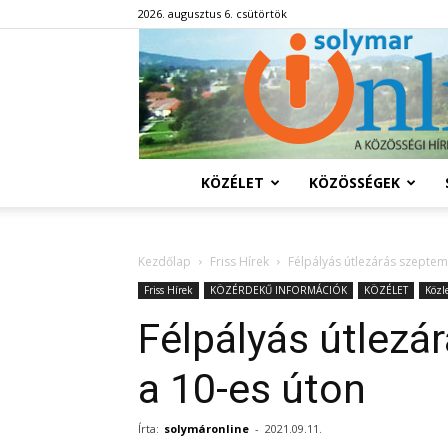
2026. augusztus 6. csütörtök
KÖZÉLET
KÖZÖSSÉGEK
Kezdőlap
Friss Hírek
Félpályás útlezárás szeptem
Friss Hírek
KÖZÉRDEKŰ INFORMÁCIÓK
KÖZÉLET
Közl
Félpályás útlezá
a 10-es úton
Írta:
solymáronline
-
2021.09.11.