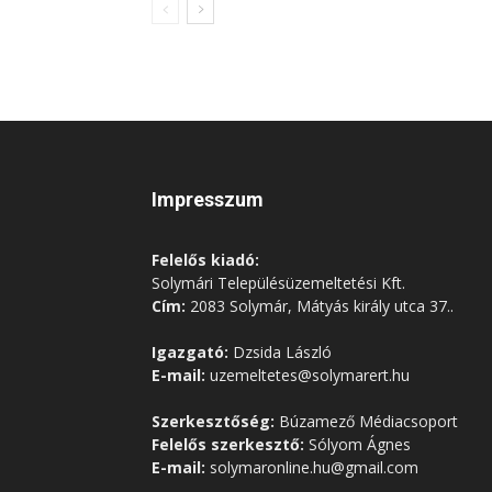
Impresszum
Felelős kiadó:
Solymári Településüzemeltetési Kft.
Cím:
2083 Solymár, Mátyás király utca 37..
Igazgató:
Dzsida László
E-mail:
uzemeltetes@solymarert.hu
Szerkesztőség:
Búzamező Médiacsoport
Felelős szerkesztő:
Sólyom Ágnes
E-mail:
solymaronline.hu@gmail.com