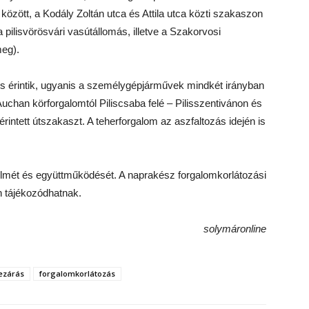
között, a Kodály Zoltán utca és Attila utca közti szakaszon
a pilisvörösvári vasútállomás, illetve a Szakorvosi
meg).
is érintik, ugyanis a személygépjárművek mindkét irányban
uchan körforgalomtól Piliscsaba felé – Pilisszentivánon és
érintett útszakaszt. A teherforgalom az aszfaltozás idején is
relmét és együttműködését. A naprakész forgalomkorlátozási
 tájékozódhatnak.
solymáronline
lezárás
forgalomkorlátozás