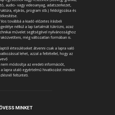
tó, audio- vagy videoanyag, adatszerkezet,
ruktúra, eljárás, program stb.) feldolgozása és
tékesítése.
Tilos továbbá a kiadó előzetes írásbeli
gedélye nélkül a lap tartalmát tükrözni, azaz
chnikai művelet segítségével nyilvánossághoz
raközvetíteni, még változatlan formában is.
laptól értesüléseket átvenni csak a lapra való
vatkozással lehet, azzal a feltétellel, hogy az
tvevő
 nem módosítja az eredeti információt,
 a lapra utaló egyértelmű hivatkozást minden
zlésnél feltünteti.
ÖVESS MINKET