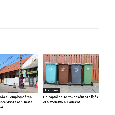
Friss Hírek
árda a Templom téren,
Holnaptól csütörtökönként szállítják
sre visszakerülnek a
el a szelektív hulladékot
ók