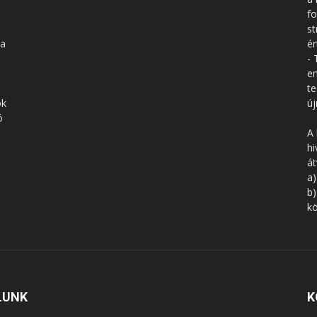
fo
st
 a
ér
- 
en
te
ók
új
ó
A 
hi
á
a)
b)
kö
LUNK
K