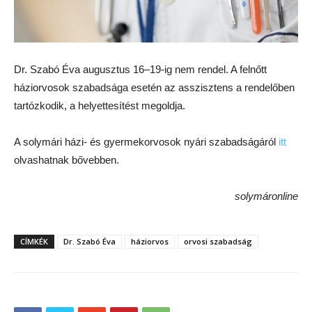
Dr. Szabó Éva augusztus 16–19-ig nem rendel. A felnőtt
háziorvosok szabadsága esetén az asszisztens a rendelőben
tartózkodik, a helyettesítést megoldja.
A solymári házi- és gyermekorvosok nyári szabadságáról
itt
olvashatnak bővebben.
solymáronline
CÍMKÉK
Dr. Szabó Éva
háziorvos
orvosi szabadság