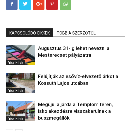
KAPCSOLÓDÓ CIKKEK
TÖBB A SZERZŐTŐL
Augusztus 31-ig lehet nevezni a
Mesterecset pályázatra
Friss Hírek
Felújítják az esővíz-elvezető árkot a
Kossuth Lajos utcában
Friss Hírek
Megújul a járda a Templom téren,
iskolakezdésre visszakerülnek a
buszmegállók
Friss Hírek