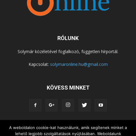
RÓLUNK
Solymár közéletével foglalkozó, független hírportál.
Kapcsolat:
solymaronline.hu@gmail.com
KÖVESS MINKET
A weboldalon cookie-kat használunk, amik segítenek minket a
KÖZÉLET
KÖZÖSSÉGEK
SZABADIDŐ
lehető legjobb szolgáltatások nyújtásában. Weboldalunk
NEMZETISÉG, HELYTÖRTÉNET
RIPORTOK