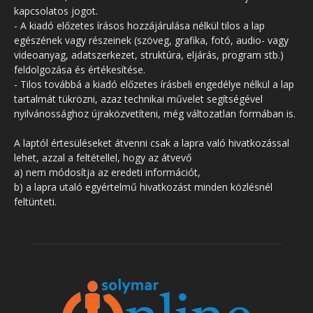
kapcsolatos jogot.
- A kiadó előzetes írásos hozzájárulása nélkül tilos a lap
egészének vagy részeinek (szöveg, grafika, fotó, audio- vagy
videoanyag, adatszerkezet, struktúra, eljárás, program stb.)
feldolgozása és értékesítése.
- Tilos továbbá a kiadó előzetes írásbeli engedélye nélkül a lap
tartalmát tükrözni, azaz technikai művelet segítségével
nyilvánossághoz újraközvetíteni, még változatlan formában is.
A laptól értesüléseket átvenni csak a lapra való hivatkozással
lehet, azzal a feltétellel, hogy az átvevő
a) nem módosítja az eredeti információt,
b) a lapra utaló egyértelmű hivatkozást minden közlésnél
feltünteti.