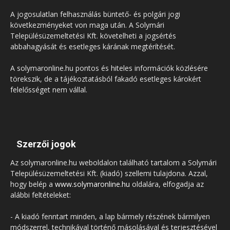
A jogosulatlan felhasználás büntető- és polgári jogi
következményeket von maga után. A Solymári
Településüzemeltetési Kft. követelheti a jogsértés
abbahagyását és esetleges kárának megtérítését.
A solymaronline.hu pontos és hiteles információk közlésére
törekszik, de a tájékoztatásból fakadó esetleges károkért
felelősséget nem vállal.
Szerzői jogok
Az solymaronline.hu weboldalon található tartalom a Solymári
Településüzemeltetési Kft. (kiadó) szellemi tulajdona. Azzal,
hogy belép a
www.solymaronline.hu
oldalára, elfogadja az
alábbi feltételeket:
- A kiadó fenntart minden, a lap bármely részének bármilyen
módszerrel, technikával történő másolásával és terjesztésével