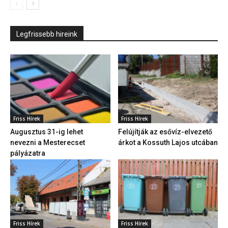
Legfrissebb hireink
Friss Hírek
Friss Hírek
Augusztus 31-ig lehet
Felújítják az esővíz-elvezető
nevezni a Mesterecset
árkot a Kossuth Lajos utcában
pályázatra
Friss Hírek
Friss Hírek