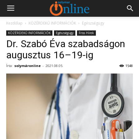
Kezdőlap
KÖZÉRDEKŰ INFORMÁCIÓK
Egészségügy
KÖZÉRDEKŰ INFORMÁCIÓK
Egészségügy
Friss Hírek
Dr. Szabó Éva szabadságon
augusztus 16–19-ig
Írta:
solymáronline
-
2021.08.05.
1548