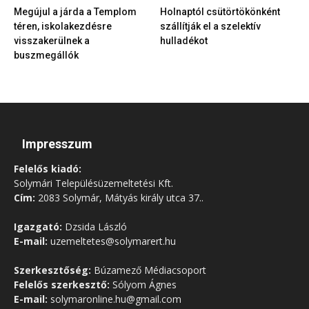
Megújul a járda a Templom
Holnaptól csütörtökönként
téren, iskolakezdésre
szállítják el a szelektív
visszakerülnek a
hulladékot
buszmegállók
Impresszum
Felelős kiadó:
Solymári Településüzemeltetési Kft.
Cím:
2083 Solymár, Mátyás király utca 37..
Igazgató:
Dzsida László
E-mail:
uzemeltetes@solymarert.hu
Szerkesztőség:
Búzamező Médiacsoport
Felelős szerkesztő:
Sólyom Ágnes
E-mail:
solymaronline.hu@gmail.com