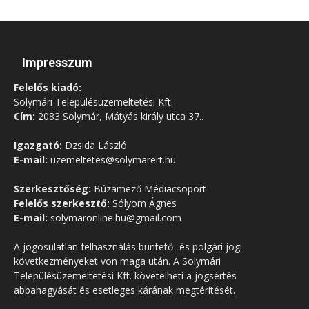
Impresszum
Felelős kiadó:
Solymári Településüzemeltetési Kft.
Cím:
2083 Solymár, Mátyás király utca 37..
Igazgató:
Dzsida László
E-mail:
uzemeltetes@solymarert.hu
Szerkesztőség:
Búzamező Médiacsoport
Felelős szerkesztő:
Sólyom Ágnes
E-mail:
solymaronline.hu@gmail.com
A jogosulatlan felhasználás büntető- és polgári jogi
következményeket von maga után. A Solymári
Településüzemeltetési Kft. követelheti a jogsértés
abbahagyását és esetleges kárának megtérítését.