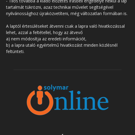
- Tilos továbbá a kiadó előzetes írásbeli engedélye nélkül a lap
tartalmát tükrözni, azaz technikai művelet segítségével
nyilvánossághoz újraközvetíteni, még változatlan formában is.
A laptól értesüléseket átvenni csak a lapra való hivatkozással
lehet, azzal a feltétellel, hogy az átvevő
a) nem módosítja az eredeti információt,
b) a lapra utaló egyértelmű hivatkozást minden közlésnél
feltünteti.