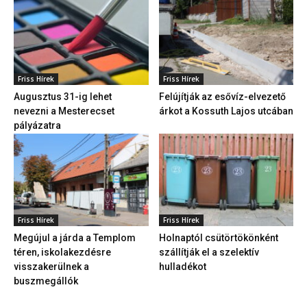
Friss Hírek
Friss Hírek
Augusztus 31-ig lehet
Felújítják az esővíz-elvezető
nevezni a Mesterecset
árkot a Kossuth Lajos utcában
pályázatra
Friss Hírek
Friss Hírek
Megújul a járda a Templom
Holnaptól csütörtökönként
téren, iskolakezdésre
szállítják el a szelektív
visszakerülnek a
hulladékot
buszmegállók