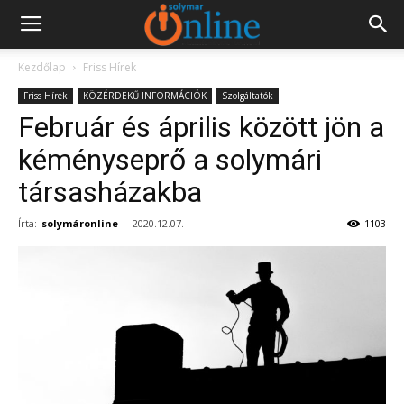
Kezdőlap
Friss Hírek
Friss Hírek
KÖZÉRDEKŰ INFORMÁCIÓK
Szolgáltatók
Február és április között jön a
kéményseprő a solymári
társasházakba
Írta:
solymáronline
-
2020.12.07.
1103