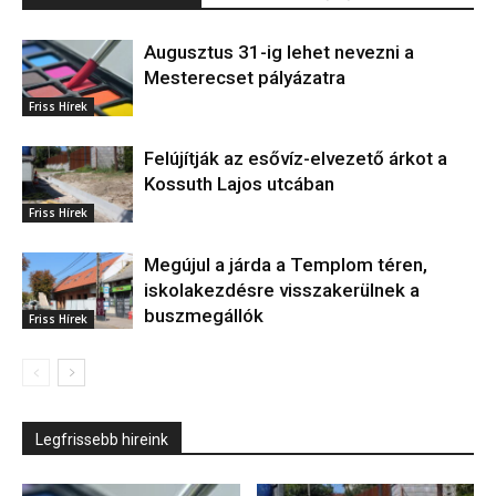
Augusztus 31-ig lehet nevezni a
Mesterecset pályázatra
Friss Hírek
Felújítják az esővíz-elvezető árkot a
Kossuth Lajos utcában
Friss Hírek
Megújul a járda a Templom téren,
iskolakezdésre visszakerülnek a
buszmegállók
Friss Hírek
Legfrissebb hireink