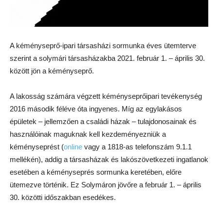
A kéményseprő-ipari társasházi sormunka éves ütemterve
szerint a solymári társasházakba 2021. február 1. – április 30.
között jön a kéményseprő.
A lakosság számára végzett kéményseprőipari tevékenység
2016 második féléve óta ingyenes. Míg az egylakásos
épületek – jellemzően a családi házak – tulajdonosainak és
használóinak maguknak kell kezdeményezniük a
kéményseprést (
online
vagy a 1818-as telefonszám 9.1.1
mellékén), addig a társasházak és lakószövetkezeti ingatlanok
esetében a kéményseprés sormunka keretében, előre
ütemezve történik. Ez Solymáron jövőre a február 1. – április
30. közötti időszakban esedékes.