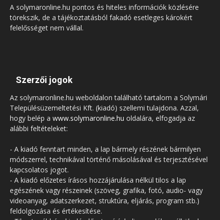
A solymaronline.hu pontos és hiteles információk közlésére
törekszik, de a tájékoztatásból fakadó esetleges károkért
felelősséget nem vállal.
Szerzői jogok
Az solymaronline.hu weboldalon található tartalom a Solymári
Településüzemeltetési Kft. (kiadó) szellemi tulajdona. Azzal,
hogy belép a
www.solymaronline.hu
oldalára, elfogadja az
alábbi feltételeket:
- A kiadó fenntart minden, a lap bármely részének bármilyen
módszerrel, technikával történő másolásával és terjesztésével
kapcsolatos jogot.
- A kiadó előzetes írásos hozzájárulása nélkül tilos a lap
egészének vagy részeinek (szöveg, grafika, fotó, audio- vagy
videoanyag, adatszerkezet, struktúra, eljárás, program stb.)
feldolgozása és értékesítése.