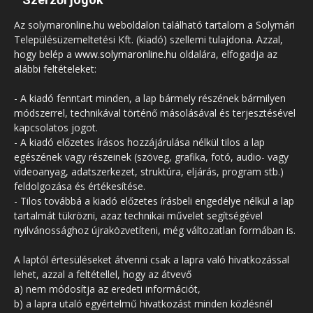
Az solymaronline.hu weboldalon található tartalom a Solymári
Településüzemeltetési Kft. (kiadó) szellemi tulajdona. Azzal,
hogy belép a
www.solymaronline.hu
oldalára, elfogadja az
alábbi feltételeket:
- A kiadó fenntart minden, a lap bármely részének bármilyen
módszerrel, technikával történő másolásával és terjesztésével
kapcsolatos jogot.
- A kiadó előzetes írásos hozzájárulása nélkül tilos a lap
egészének vagy részeinek (szöveg, grafika, fotó, audio- vagy
videoanyag, adatszerkezet, struktúra, eljárás, program stb.)
feldolgozása és értékesítése.
- Tilos továbbá a kiadó előzetes írásbeli engedélye nélkül a lap
tartalmát tükrözni, azaz technikai művelet segítségével
nyilvánossághoz újraközvetíteni, még változatlan formában is.
A laptól értesüléseket átvenni csak a lapra való hivatkozással
lehet, azzal a feltétellel, hogy az átvevő
a) nem módosítja az eredeti információt,
b) a lapra utaló egyértelmű hivatkozást minden közlésnél