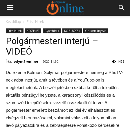
Kezdőlap
Friss Hírek
Friss Hírek
KÖZÉLET
Gyorshírek
KÖZÜGYEK
Önkormányzat
Polgármesteri interjú –
VIDEÓ
Írta:
solymáronline
-
2020.11.30.
1425
Dr. Szente Kálmán, Solymár polgármestere nemrég a PilisTV-
nek adott interjút, amit a tévében és a YouTube-on is
megtekinthetünk. A beszélgetésben szóba került a település
aktuális pénzügyi helyzete, a karácsonyi készülődés és a
szomszéd településekre vezető összekötő út terve. A
polgármester emellett beszámolt az idei év elhalasztott és
elvégzett beruházásairól, valamint válaszolt a folyamatban
lévő pályázatokra és a zebraépítésre vonatkozó kérdésekre