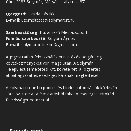
Cím:
2083 Solymár, Mátyás király utca 37..
Igazgató:
Dzsida László
E-mail:
uzemeltetes@solymarert.hu
Szerkesztőség:
Búzamező Médiacsoport
Felelős szerkesztő:
Sólyom Ágnes
E-mail:
solymaronline.hu@gmail.com
A jogosulatlan felhasználás büntető- és polgári jogi
következményeket von maga után. A Solymári
Településüzemeltetési Kft. követelheti a jogsértés
abbahagyását és esetleges kárának megtérítését.
A solymaronline.hu pontos és hiteles információk közlésére
törekszik, de a tájékoztatásból fakadó esetleges károkért
felelősséget nem vállal.
Szerzői jogok