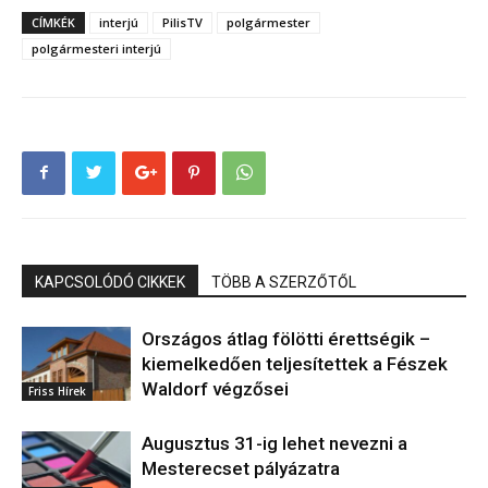
CÍMKÉK
interjú
PilisTV
polgármester
polgármesteri interjú
KAPCSOLÓDÓ CIKKEK
TÖBB A SZERZŐTŐL
Országos átlag fölötti érettségik –
kiemelkedően teljesítettek a Fészek
Waldorf végzősei
Friss Hírek
Augusztus 31-ig lehet nevezni a
Mesterecset pályázatra