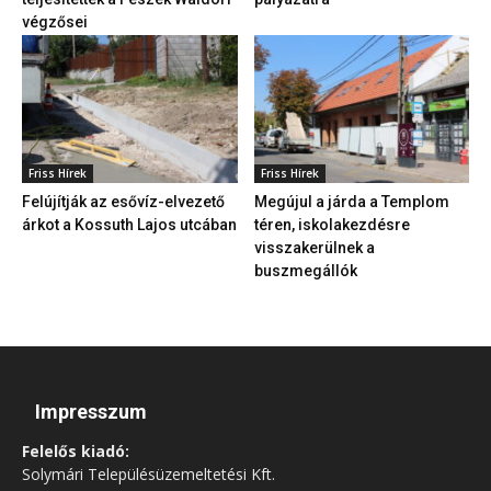
végzősei
Friss Hírek
Friss Hírek
Felújítják az esővíz-elvezető
Megújul a járda a Templom
árkot a Kossuth Lajos utcában
téren, iskolakezdésre
visszakerülnek a
buszmegállók
Impresszum
Felelős kiadó:
Solymári Településüzemeltetési Kft.