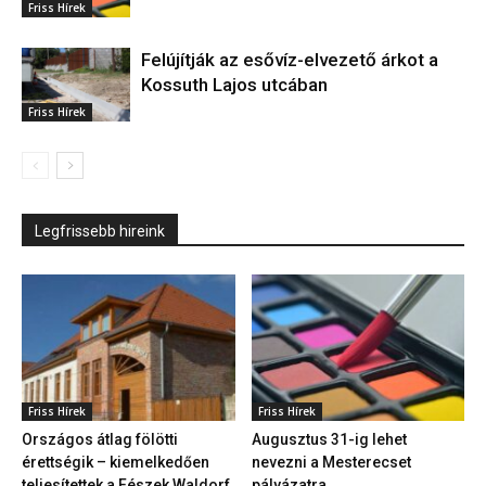
Friss Hírek
Felújítják az esővíz-elvezető árkot a
Kossuth Lajos utcában
Friss Hírek
Legfrissebb hireink
Friss Hírek
Friss Hírek
Országos átlag fölötti
Augusztus 31-ig lehet
érettségik – kiemelkedően
nevezni a Mesterecset
teljesítettek a Fészek Waldorf
pályázatra