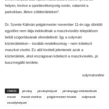
helyen, kivéve a sporttevékenység során, valamint a
parkokban, illetve zöldterületeken”.
Dr. Szente Kálmán polgármester november 11-én úgy döntött:
egyelőre nem látja indokoltnak a maszkviselés településen
belüli szigorításának elrendelését. Így a solymári
közterületeken – további rendelkezésig – nem kötelező
maszkot viselni. Ez alól kivételt jelentenek azok a
közterületek, ahol országosan kötelező a maszkviselés, pl.
buszmegálló területe.
solymáronline
CÍMKÉK
járvány
járványhelyzet
járványügyi intézkedések
maszk
maszk viselése
polgármesteri hivatal
szájmaszk
veszélyhelyzet