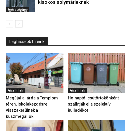
kisokos solymáriaknak
Egészségügy
Legfrissebb hireink
Friss Hírek
Friss Hírek
Megújul a járda a Templom
Holnaptól csütörtökönként
téren, iskolakezdésre
szállítják el a szelektív
visszakerülnek a
hulladékot
buszmegállók