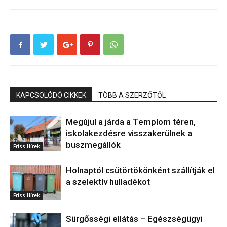
KAPCSOLÓDÓ CIKKEK
TÖBB A SZERZŐTŐL
Megújul a járda a Templom téren,
iskolakezdésre visszakerülnek a
buszmegállók
Friss Hírek
Holnaptól csütörtökönként szállítják el
a szelektív hulladékot
Friss Hírek
Sürgősségi ellátás – Egészségügyi