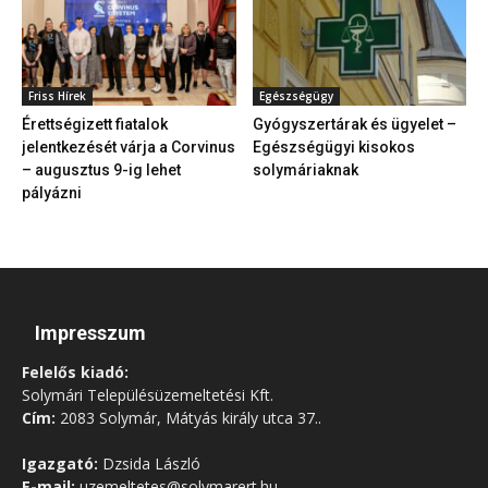
Friss Hírek
Egészségügy
Érettségizett fiatalok
Gyógyszertárak és ügyelet –
jelentkezését várja a Corvinus
Egészségügyi kisokos
– augusztus 9-ig lehet
solymáriaknak
pályázni
Impresszum
Felelős kiadó:
Solymári Településüzemeltetési Kft.
Cím:
2083 Solymár, Mátyás király utca 37..
Igazgató:
Dzsida László
E-mail:
uzemeltetes@solymarert.hu