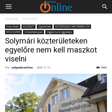
Kezdőlap
Friss Hírek
Friss Hírek
KÖZÉLET
Gyorshírek
KÖZÉRDEKŰ INFORMÁCIÓK
KÖZÜGYEK
Önkormányzat
Vigyázzunk egymásra
Solymári közterületeken
egyelőre nem kell maszkot
viselni
Írta:
solymáronline
-
2020.11.11.
3441