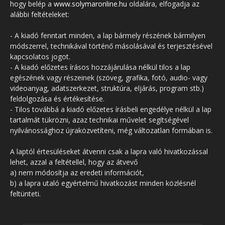
hogy belép a
www.solymaronline.hu
oldalára, elfogadja az
alábbi feltételeket:
- A kiadó fenntart minden, a lap bármely részének bármilyen
módszerrel, technikával történő másolásával és terjesztésével
kapcsolatos jogot.
- A kiadó előzetes írásos hozzájárulása nélkül tilos a lap
egészének vagy részeinek (szöveg, grafika, fotó, audio- vagy
videoanyag, adatszerkezet, struktúra, eljárás, program stb.)
feldolgozása és értékesítése.
- Tilos továbbá a kiadó előzetes írásbeli engedélye nélkül a lap
tartalmát tükrözni, azaz technikai művelet segítségével
nyilvánossághoz újraközvetíteni, még változatlan formában is.
A laptól értesüléseket átvenni csak a lapra való hivatkozással
lehet, azzal a feltétellel, hogy az átvevő
a) nem módosítja az eredeti információt,
b) a lapra utaló egyértelmű hivatkozást minden közlésnél
feltünteti.