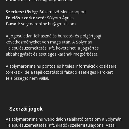
Szerkesztőség:
Búzamező Médiacsoport
Felelős szerkesztő:
Sólyom Ágnes
E-mail:
solymaronline.hu@gmail.com
A jogosulatlan felhasználás büntető- és polgári jogi
következményeket von maga után. A Solymári
Településüzemeltetési Kft. követelheti a jogsértés
abbahagyását és esetleges kárának megtérítését.
A solymaronline.hu pontos és hiteles információk közlésére
törekszik, de a tájékoztatásból fakadó esetleges károkért
felelősséget nem vállal.
Szerzői jogok
Az solymaronline.hu weboldalon található tartalom a Solymári
Településüzemeltetési Kft. (kiadó) szellemi tulajdona. Azzal,