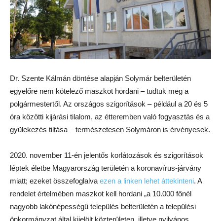
Dr. Szente Kálmán döntése alapján Solymár belterületén
egyelőre nem kötelező maszkot hordani – tudtuk meg a
polgármestertől. Az országos szigorítások – például a 20 és 5
óra közötti kijárási tilalom, az étteremben való fogyasztás és a
gyülekezés tiltása – természetesen Solymáron is érvényesek.
2020. november 11-én jelentős korlátozások és szigorítások
léptek életbe Magyarország területén a koronavírus-járvány
miatt; ezeket összefoglalva
ezen a linken lehet áttekinteni
. A
rendelet értelmében maszkot kell hordani „a 10.000 főnél
nagyobb lakónépességű település belterületén a települési
önkormányzat által kijelölt közterületen, illetve nyilvános