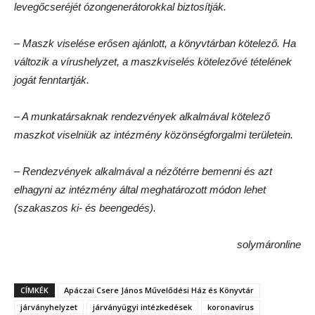
levegőcseréjét ózongenerátorokkal biztosítják.
– Maszk viselése erősen ajánlott, a könyvtárban kötelező. Ha
változik a vírushelyzet, a maszkviselés kötelezővé tételének
jogát fenntartják.
– A munkatársaknak rendezvények alkalmával kötelező
maszkot viselniük az intézmény közönségforgalmi területein.
– Rendezvények alkalmával a nézőtérre bemenni és azt
elhagyni az intézmény által meghatározott módon lehet
(szakaszos ki- és beengedés).
solymáronline
CÍMKÉK
Apáczai Csere János Művelődési Ház és Könyvtár
járványhelyzet
járványügyi intézkedések
koronavírus