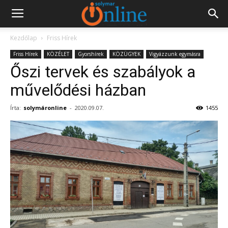
Kezdőlap
Friss Hírek
Friss Hírek
KÖZÉLET
Gyorshírek
KÖZÜGYEK
Vigyázzunk egymásra
Őszi tervek és szabályok a
művelődési házban
Írta:
solymáronline
-
2020.09.07.
1455