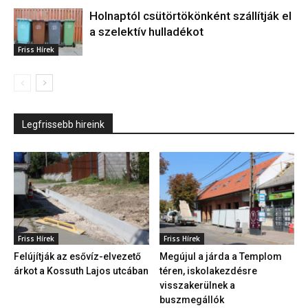
Holnaptól csütörtökönként szállítják el
a szelektív hulladékot
Friss Hírek
Legfrissebb hireink
Friss Hírek
Friss Hírek
Felújítják az esővíz-elvezető
Megújul a járda a Templom
árkot a Kossuth Lajos utcában
téren, iskolakezdésre
visszakerülnek a
buszmegállók