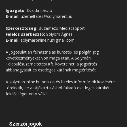
Igazgató:
Dzsida László
E-mail:
uzemeltetes@solymarert.hu
Szerkesztőség:
Búzamező Médiacsoport
Felelős szerkesztő:
Sólyom Ágnes
E-mail:
solymaronline.hu@gmail.com
A jogosulatlan felhasználás büntető- és polgári jogi
következményeket von maga után. A Solymári
Településüzemeltetési Kft. követelheti a jogsértés
abbahagyását és esetleges kárának megtérítését.
A solymaronline.hu pontos és hiteles információk közlésére
törekszik, de a tájékoztatásból fakadó esetleges károkért
felelősséget nem vállal.
Szerzői jogok