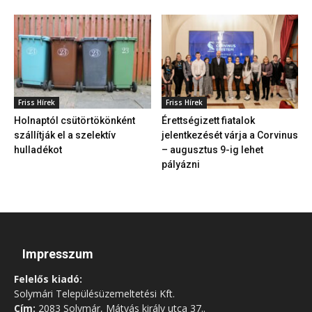
Friss Hírek
Friss Hírek
Holnaptól csütörtökönként
Érettségizett fiatalok
szállítják el a szelektív
jelentkezését várja a Corvinus
hulladékot
– augusztus 9-ig lehet
pályázni
Impresszum
Felelős kiadó:
Solymári Településüzemeltetési Kft.
Cím:
2083 Solymár, Mátyás király utca 37..