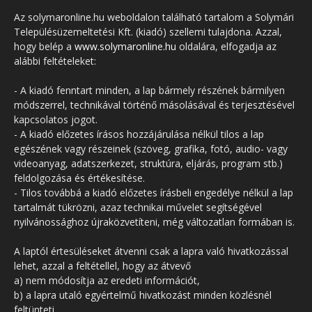
Az solymaronline.hu weboldalon található tartalom a Solymári
Településüzemeltetési Kft. (kiadó) szellemi tulajdona. Azzal,
hogy belép a
www.solymaronline.hu
oldalára, elfogadja az
alábbi feltételeket:
- A kiadó fenntart minden, a lap bármely részének bármilyen
módszerrel, technikával történő másolásával és terjesztésével
kapcsolatos jogot.
- A kiadó előzetes írásos hozzájárulása nélkül tilos a lap
egészének vagy részeinek (szöveg, grafika, fotó, audio- vagy
videoanyag, adatszerkezet, struktúra, eljárás, program stb.)
feldolgozása és értékesítése.
- Tilos továbbá a kiadó előzetes írásbeli engedélye nélkül a lap
tartalmát tükrözni, azaz technikai művelet segítségével
nyilvánossághoz újraközvetíteni, még változatlan formában is.
A laptól értesüléseket átvenni csak a lapra való hivatkozással
lehet, azzal a feltétellel, hogy az átvevő
a) nem módosítja az eredeti információt,
b) a lapra utaló egyértelmű hivatkozást minden közlésnél
feltünteti.