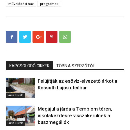
művelődési ház
programok
KAPCSOLÓDÓ CIKKEK
TÖBB A SZERZŐTŐL
Felújítják az esővíz-elvezető árkot a
Kossuth Lajos utcában
Friss Hírek
Megújul a járda a Templom téren,
iskolakezdésre visszakerülnek a
buszmegállók
Friss Hírek