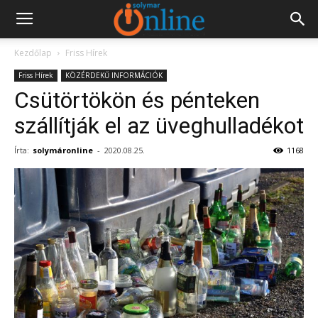
Kezdőlap
Friss Hírek
Friss Hírek
KÖZÉRDEKŰ INFORMÁCIÓK
Csütörtökön és pénteken
szállítják el az üveghulladékot
Írta:
solymáronline
-
2020.08.25.
1168