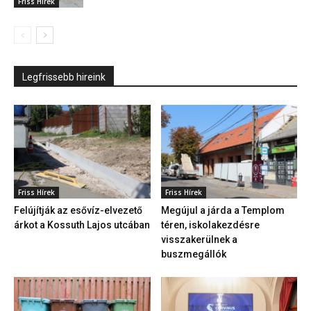
Friss Hírek
Legfrissebb hireink
Friss Hírek
Friss Hírek
Felújítják az esővíz-elvezető
Megújul a járda a Templom
árkot a Kossuth Lajos utcában
téren, iskolakezdésre
visszakerülnek a
buszmegállók