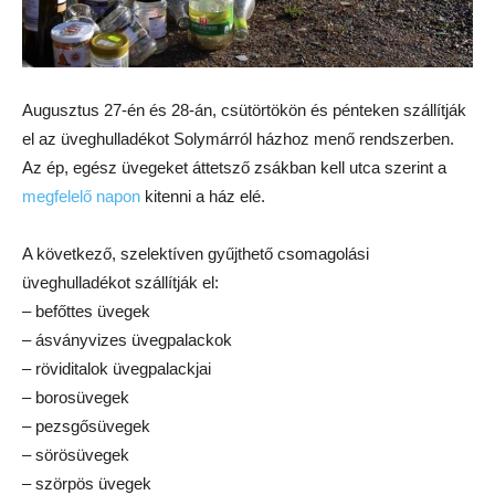
Augusztus 27-én és 28-án, csütörtökön és pénteken szállítják
el az üveghulladékot Solymárról házhoz menő rendszerben.
Az ép, egész üvegeket áttetsző zsákban kell utca szerint a
megfelelő napon
kitenni a ház elé.
A következő, szelektíven gyűjthető csomagolási
üveghulladékot szállítják el:
– befőttes üvegek
– ásványvizes üvegpalackok
– röviditalok üvegpalackjai
– borosüvegek
– pezsgősüvegek
– sörösüvegek
– szörpös üvegek