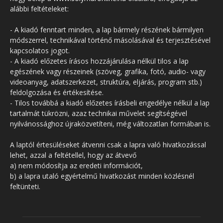
alábbi feltételeket:
- A kiadó fenntart minden, a lap bármely részének bármilyen
módszerrel, technikával történő másolásával és terjesztésével
kapcsolatos jogot.
- A kiadó előzetes írásos hozzájárulása nélkül tilos a lap
egészének vagy részeinek (szöveg, grafika, fotó, audio- vagy
videoanyag, adatszerkezet, struktúra, eljárás, program stb.)
feldolgozása és értékesítése.
- Tilos továbbá a kiadó előzetes írásbeli engedélye nélkül a lap
tartalmát tükrözni, azaz technikai művelet segítségével
nyilvánossághoz újraközvetíteni, még változatlan formában is.
A laptól értesüléseket átvenni csak a lapra való hivatkozással
lehet, azzal a feltétellel, hogy az átvevő
a) nem módosítja az eredeti információt,
b) a lapra utaló egyértelmű hivatkozást minden közlésnél
feltünteti.