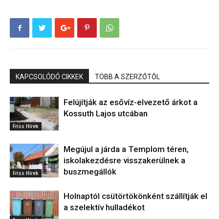
KAPCSOLÓDÓ CIKKEK
TÖBB A SZERZŐTŐL
Felújítják az esővíz-elvezető árkot a
Kossuth Lajos utcában
Friss Hírek
Megújul a járda a Templom téren,
iskolakezdésre visszakerülnek a
buszmegállók
Friss Hírek
Holnaptól csütörtökönként szállítják el
a szelektív hulladékot