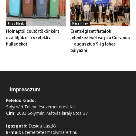
Friss Hírek
Friss Hírek
Holnaptól csütörtökönként
Érettségizett fiatalok
szállítják el a szelektív
jelentkezését várja a Corvinus
hulladékot
– augusztus 9-ig lehet
pályázni
Impresszum
Felelős kiadó:
Solymári Településüzemeltetési Kft.
Cím:
2083 Solymár, Mátyás király utca 37..
Igazgató:
Dzsida László
E-mail:
uzemeltetes@solymarert.hu