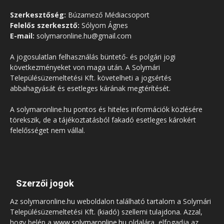
Szerkesztőség:
Búzamező Médiacsoport
Felelős szerkesztő:
Sólyom Ágnes
E-mail:
solymaronline.hu@gmail.com
A jogosulatlan felhasználás büntető- és polgári jogi
következményeket von maga után. A Solymári
Településüzemeltetési Kft. követelheti a jogsértés
abbahagyását és esetleges kárának megtérítését.
A solymaronline.hu pontos és hiteles információk közlésére
törekszik, de a tájékoztatásból fakadó esetleges károkért
felelősséget nem vállal.
Szerzői jogok
Az solymaronline.hu weboldalon található tartalom a Solymári
Településüzemeltetési Kft. (kiadó) szellemi tulajdona. Azzal,
hogy belép a
www.solymaronline.hu
oldalára, elfogadja az