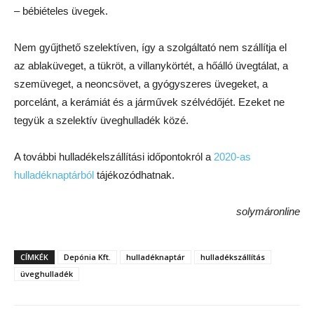
– bébiételes üvegek.
Nem gyűjthető szelektíven, így a szolgáltató nem szállítja el
az ablaküveget, a tükröt, a villanykörtét, a hőálló üvegtálat, a
szemüveget, a neoncsövet, a gyógyszeres üvegeket, a
porcelánt, a kerámiát és a járművek szélvédőjét. Ezeket ne
tegyük a szelektív üveghulladék közé.
A további hulladékelszállítási időpontokról a
2020-as
hulladéknaptárból
tájékozódhatnak.
solymáronline
CÍMKÉK
Depónia Kft.
hulladéknaptár
hulladékszállítás
üveghulladék