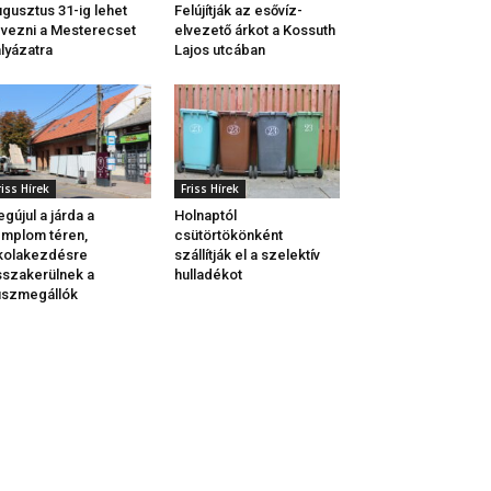
gusztus 31-ig lehet
Felújítják az esővíz-
vezni a Mesterecset
elvezető árkot a Kossuth
lyázatra
Lajos utcában
riss Hírek
Friss Hírek
gújul a járda a
Holnaptól
mplom téren,
csütörtökönként
kolakezdésre
szállítják el a szelektív
sszakerülnek a
hulladékot
uszmegállók