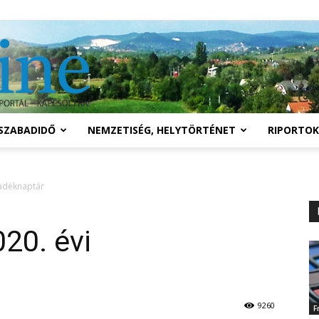
Solymár
SZABADIDŐ
NEMZETISÉG, HELYTÖRTÉNET
RIPORTOK
online
ladéknaptár
20. évi
9260
F