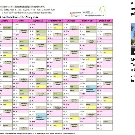
Au
ne
pá
F
Me
Te
is
vi
b