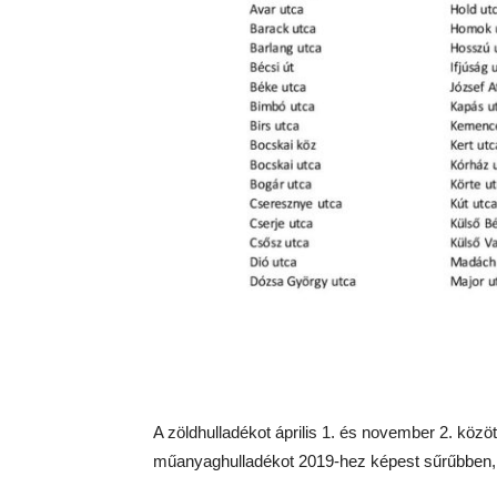
A zöldhulladékot április 1. és november 2. közöt
műanyaghulladékot 2019-hez képest sűrűbben, k