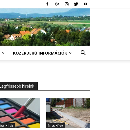
KÖZÉRDEKŰ INFORMÁCIÓK
Legfrissebb hireink
riss Hírek
Friss Hírek