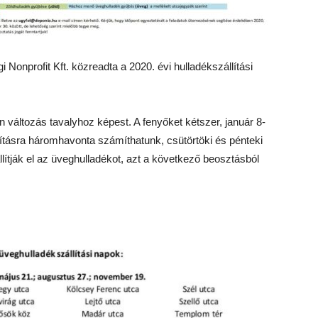
 Nonprofit Kft. közreadta a 2020. évi hulladékszállítási
n változás tavalyhoz képest. A fenyőket kétszer, január 8-
llításra háromhavonta számíthatunk, csütörtöki és pénteki
ítják el az üveghulladékot, azt a következő beosztásból