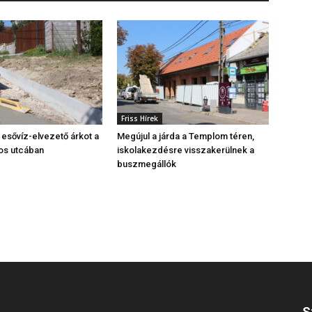
Friss Hírek
z esővíz-elvezető árkot a
Megújul a járda a Templom téren,
os utcában
iskolakezdésre visszakerülnek a
buszmegállók
S