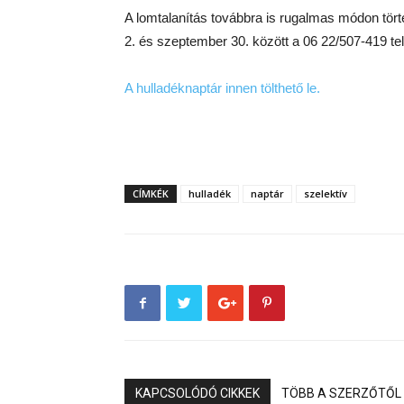
A lomtalanítás továbbra is rugalmas módon törté
2. és szeptember 30. között a 06 22/507-419 
A hulladéknaptár innen tölthető le.
CÍMKÉK
hulladék
naptár
szelektív
KAPCSOLÓDÓ CIKKEK
TÖBB A SZERZŐTŐL