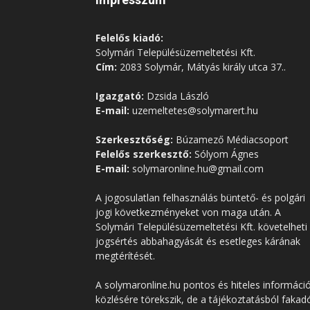
Felelős kiadó:
Solymári Településüzemeltetési Kft.
Cím:
2083 Solymár, Mátyás király utca 37..
Igazgató:
Dzsida László
E-mail:
uzemeltetes@solymarert.hu
Szerkesztőség:
Búzamező Médiacsoport
Felelős szerkesztő:
Sólyom Ágnes
E-mail:
solymaronline.hu@gmail.com
A jogosulatlan felhasználás büntető- és polgári
jogi következményeket von maga után. A
Solymári Településüzemeltetési Kft. követelheti
jogsértés abbahagyását és esetleges kárának
megtérítését.
A solymaronline.hu pontos és hiteles informáci
közlésére törekszik, de a tájékoztatásból fakad