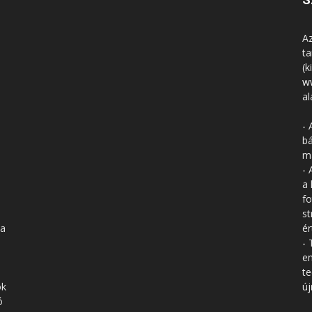
Az
ta
(k
w
al
- 
bá
má
- 
a 
fo
st
 a
ér
- 
en
te
ók
új
ó