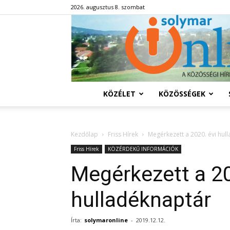
2026. augusztus 8. szombat
KÖZÉLET
KÖZÖSSÉGEK
Kezdőlap
Friss Hírek
Megérkezett a 2020. évi hul
Friss Hírek
KÖZÉRDEKŰ INFORMÁCIÓK
Megérkezett a 20
hulladéknaptár
Írta:
solymaronline
-
2019.12.12.