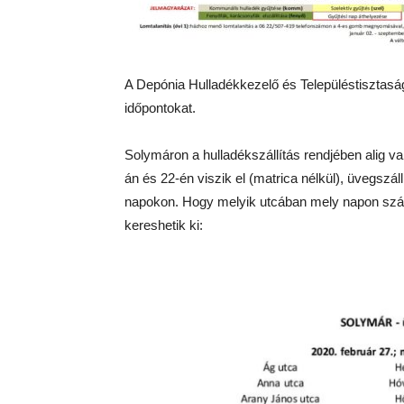
A Depónia Hulladékkezelő és Településtisztasági
időpontokat.
Solymáron a hulladékszállítás rendjében alig va
án és 22-én viszik el (matrica nélkül), üvegszá
napokon. Hogy melyik utcában mely napon száll
kereshetik ki: