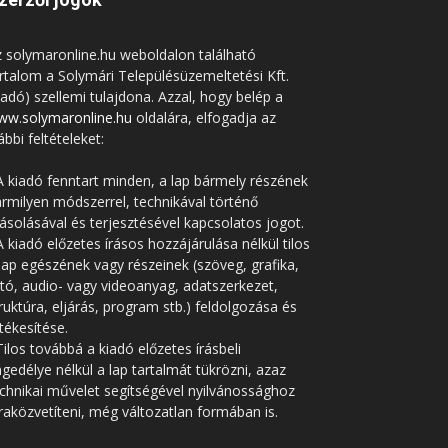
 solymaronline.hu weboldalon található
rtalom a Solymári Településüzemeltetési Kft.
iadó) szellemi tulajdona. Azzal, hogy belép a
ww.solymaronline.hu
oldalára, elfogadja az
ábbi feltételeket:
A kiadó fenntart minden, a lap bármely részének
rmilyen módszerrel, technikával történő
solásával és terjesztésével kapcsolatos jogot.
A kiadó előzetes írásos hozzájárulása nélkül tilos
lap egészének vagy részeinek (szöveg, grafika,
tó, audio- vagy videoanyag, adatszerkezet,
ruktúra, eljárás, program stb.) feldolgozása és
tékesítése.
Tilos továbbá a kiadó előzetes írásbeli
gedélye nélkül a lap tartalmát tükrözni, azaz
chnikai művelet segítségével nyilvánossághoz
raközvetíteni, még változatlan formában is.