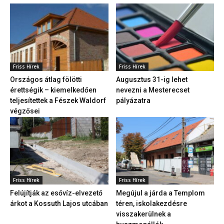
Friss Hírek
Friss Hírek
Országos átlag fölötti
Augusztus 31-ig lehet
érettségik – kiemelkedően
nevezni a Mesterecset
teljesítettek a Fészek Waldorf
pályázatra
végzősei
Friss Hírek
Friss Hírek
Felújítják az esővíz-elvezető
Megújul a járda a Templom
árkot a Kossuth Lajos utcában
téren, iskolakezdésre
visszakerülnek a