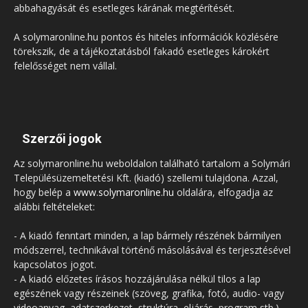
abbahagyását és esetleges kárának megtérítését.
A solymaronline.hu pontos és hiteles információk közlésére
törekszik, de a tájékoztatásból fakadó esetleges károkért
felelősséget nem vállal.
Szerzői jogok
Az solymaronline.hu weboldalon található tartalom a Solymári
Településüzemeltetési Kft. (kiadó) szellemi tulajdona. Azzal,
hogy belép a
www.solymaronline.hu
oldalára, elfogadja az
alábbi feltételeket:
- A kiadó fenntart minden, a lap bármely részének bármilyen
módszerrel, technikával történő másolásával és terjesztésével
kapcsolatos jogot.
- A kiadó előzetes írásos hozzájárulása nélkül tilos a lap
egészének vagy részeinek (szöveg, grafika, fotó, audio- vagy
videoanyag, adatszerkezet, struktúra, eljárás, program stb.)