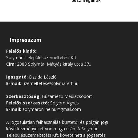
buszmegállók
Impresszum
Felelős kiadó:
Solymári Településüzemeltetési Kft.
Cím:
2083 Solymár, Mátyás király utca 37..
Igazgató:
Dzsida László
E-mail:
uzemeltetes@solymarert.hu
Szerkesztőség:
Búzamező Médiacsoport
Felelős szerkesztő:
Sólyom Ágnes
E-mail:
solymaronline.hu@gmail.com
A jogosulatlan felhasználás büntető- és polgári jogi
következményeket von maga után. A Solymári
Településüzemeltetési Kft. követelheti a jogsértés