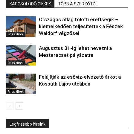
KAPCSOLÓDÓ CIKKEK
TÖBB A SZERZŐTŐL
Országos átlag fölötti érettségik –
kiemelkedően teljesítettek a Fészek
Waldorf végzősei
Friss Hírek
Augusztus 31-ig lehet nevezni a
Mesterecset pályázatra
Friss Hírek
Felújítják az esővíz-elvezető árkot a
Kossuth Lajos utcában
Friss Hírek
Legfrissebb hireink