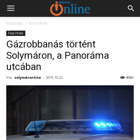
Kezdőlap
Friss Hírek
Friss Hírek
Gázrobbanás történt
Solymáron, a Panoráma
utcában
Írta:
solymáronline
-
2019.10.22.
4561