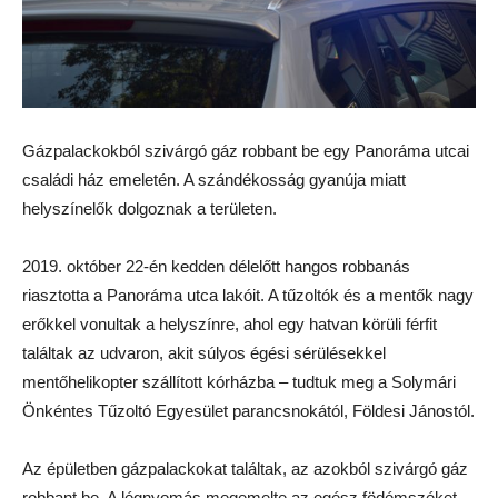
Gázpalackokból szivárgó gáz robbant be egy Panoráma utcai
családi ház emeletén. A szándékosság gyanúja miatt
helyszínelők dolgoznak a területen.
2019. október 22-én kedden délelőtt hangos robbanás
riasztotta a Panoráma utca lakóit. A tűzoltók és a mentők nagy
erőkkel vonultak a helyszínre, ahol egy hatvan körüli férfit
találtak az udvaron, akit súlyos égési sérülésekkel
mentőhelikopter szállított kórházba – tudtuk meg a Solymári
Önkéntes Tűzoltó Egyesület parancsnokától, Földesi Jánostól.
Az épületben gázpalackokat találtak, az azokból szivárgó gáz
robbant be. A légnyomás megemelte az egész födémszéket,