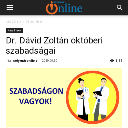
Kezdőlap
Friss Hírek
Friss Hírek
Dr. Dávid Zoltán októberi
szabadságai
Írta:
solymáronline
-
2019.09.30.
1185