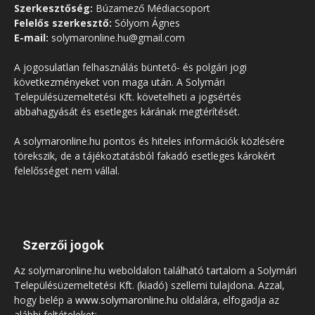
Szerkesztőség:
Búzamező Médiacsoport
Felelős szerkesztő:
Sólyom Ágnes
E-mail:
solymaronline.hu@gmail.com
A jogosulatlan felhasználás büntető- és polgári jogi
következményeket von maga után. A Solymári
Településüzemeltetési Kft. követelheti a jogsértés
abbahagyását és esetleges kárának megtérítését.
A solymaronline.hu pontos és hiteles információk közlésére
törekszik, de a tájékoztatásból fakadó esetleges károkért
felelősséget nem vállal.
Szerzői jogok
Az solymaronline.hu weboldalon található tartalom a Solymári
Településüzemeltetési Kft. (kiadó) szellemi tulajdona. Azzal,
hogy belép a
www.solymaronline.hu
oldalára, elfogadja az
alábbi feltételeket: