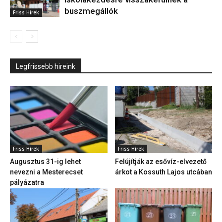
buszmegállók
Friss Hírek
Legfrissebb hireink
Friss Hírek
Friss Hírek
Augusztus 31-ig lehet
Felújítják az esővíz-elvezető
nevezni a Mesterecset
árkot a Kossuth Lajos utcában
pályázatra