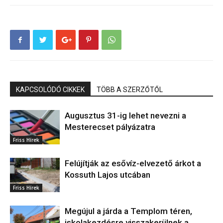
KAPCSOLÓDÓ CIKKEK
TÖBB A SZERZŐTŐL
Augusztus 31-ig lehet nevezni a
Mesterecset pályázatra
Friss Hírek
Felújítják az esővíz-elvezető árkot a
Kossuth Lajos utcában
Friss Hírek
Megújul a járda a Templom téren,
iskolakezdésre visszakerülnek a