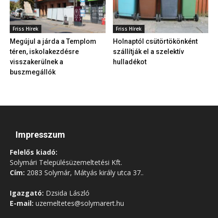
Friss Hírek
Friss Hírek
Megújul a járda a Templom
Holnaptól csütörtökönként
téren, iskolakezdésre
szállítják el a szelektív
visszakerülnek a
hulladékot
buszmegállók
Impresszum
Felelős kiadó:
Solymári Településüzemeltetési Kft.
Cím:
2083 Solymár, Mátyás király utca 37..
Igazgató:
Dzsida László
E-mail:
uzemeltetes@solymarert.hu