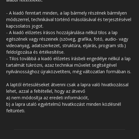
- A kiadó fenntart minden, a lap bármely részének bármilyen
módszerrel, technikával történő másolásával és terjesztésével
kapcsolatos jogot.
- A kiadó előzetes írásos hozzájárulása nélkül tilos a lap
egészének vagy részeinek (szöveg, grafika, fotó, audio- vagy
videoanyag, adatszerkezet, struktúra, eljárás, program stb.)
feldolgozása és értékesítése.
- Tilos továbbá a kiadó előzetes írásbeli engedélye nélkül a lap
tartalmát tükrözni, azaz technikai művelet segítségével
nyilvánossághoz újraközvetíteni, még változatlan formában is.
A laptól értesüléseket átvenni csak a lapra való hivatkozással
lehet, azzal a feltétellel, hogy az átvevő
a) nem módosítja az eredeti információt,
b) a lapra utaló egyértelmű hivatkozást minden közlésnél
feltünteti.