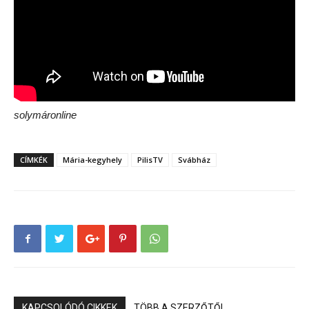
solymáronline
CÍMKÉK
Mária-kegyhely
PilisTV
Svábház
KAPCSOLÓDÓ CIKKEK
TÖBB A SZERZŐTŐL