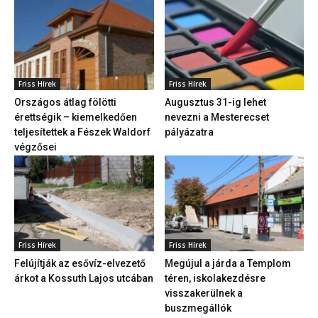
Friss Hírek
Friss Hírek
Országos átlag fölötti
Augusztus 31-ig lehet
érettségik – kiemelkedően
nevezni a Mesterecset
teljesítettek a Fészek Waldorf
pályázatra
végzősei
Friss Hírek
Friss Hírek
Felújítják az esővíz-elvezető
Megújul a járda a Templom
árkot a Kossuth Lajos utcában
téren, iskolakezdésre
visszakerülnek a
buszmegállók