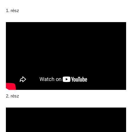
1. rész
2. rész