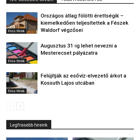
Országos átlag fölötti érettségik –
kiemelkedően teljesítettek a Fészek
Waldorf végzősei
Friss Hírek
Augusztus 31-ig lehet nevezni a
Mesterecset pályázatra
Friss Hírek
Felújítják az esővíz-elvezető árkot a
Kossuth Lajos utcában
Friss Hírek
Legfrissebb hireink