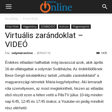
Kezdőlap
Friss Hírek
Friss Hírek
Hagyomány
SZABADIDŐ
Kultúra
Programajánló
Virtuális zarándoklat –
VIDEÓ
Írta:
solymáronline
-
2019.07.15.
1470
Érdekes előadást hallhattak még tavasszal azok, akik április
16-án ellátogattak a solymári Svábházba. Az érdeklődőknek
Bese Gergő iskolalelkész tartott „virtuális zarándoklatot” a
magyarországi németek Mária-kegyhelyeihez. Aki lemaradt
róla személyesen, az most megtekintheti, hiszen az előadás
első részét ezen a héten vetíti a PilisTV július 10-éig minden
nap 6:45, 12:45 és 17:45 órakor, a Youtube-on pedig mindkét
rész elérhető: