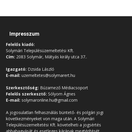
Impresszum
Felelős kiadó:
Solymári Településüzemeltetési Kft.
Cím:
2083 Solymár, Mátyás király utca 37..
Igazgató:
Dzsida László
E-mail:
uzemeltetes@solymarert.hu
Szerkesztőség:
Búzamező Médiacsoport
Felelős szerkesztő:
Sólyom Ágnes
E-mail:
solymaronline.hu@gmail.com
A jogosulatlan felhasználás büntető- és polgári jogi
következményeket von maga után. A Solymári
Településüzemeltetési Kft. követelheti a jogsértés
abbahagyását és esetleges kárának megtérítését.