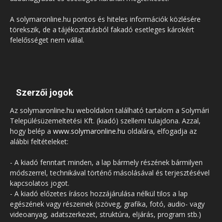
A solymaronline.hu pontos és hiteles információk közlésére
törekszik, de a tájékoztatásból fakadó esetleges károkért
felelősséget nem vállal.
Szerzői jogok
Az solymaronline.hu weboldalon található tartalom a Solymári
Településüzemeltetési Kft. (kiadó) szellemi tulajdona. Azzal,
hogy belép a
www.solymaronline.hu
oldalára, elfogadja az
alábbi feltételeket:
- A kiadó fenntart minden, a lap bármely részének bármilyen
módszerrel, technikával történő másolásával és terjesztésével
kapcsolatos jogot.
- A kiadó előzetes írásos hozzájárulása nélkül tilos a lap
egészének vagy részeinek (szöveg, grafika, fotó, audio- vagy
videoanyag, adatszerkezet, struktúra, eljárás, program stb.)