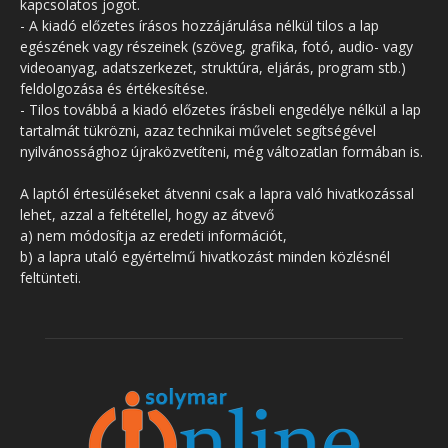
kapcsolatos jogot.
- A kiadó előzetes írásos hozzájárulása nélkül tilos a lap
egészének vagy részeinek (szöveg, grafika, fotó, audio- vagy
videoanyag, adatszerkezet, struktúra, eljárás, program stb.)
feldolgozása és értékesítése.
- Tilos továbbá a kiadó előzetes írásbeli engedélye nélkül a lap
tartalmát tükrözni, azaz technikai művelet segítségével
nyilvánossághoz újraközvetíteni, még változatlan formában is.
A laptól értesüléseket átvenni csak a lapra való hivatkozással
lehet, azzal a feltétellel, hogy az átvevő
a) nem módosítja az eredeti információt,
b) a lapra utaló egyértelmű hivatkozást minden közlésnél
feltünteti.