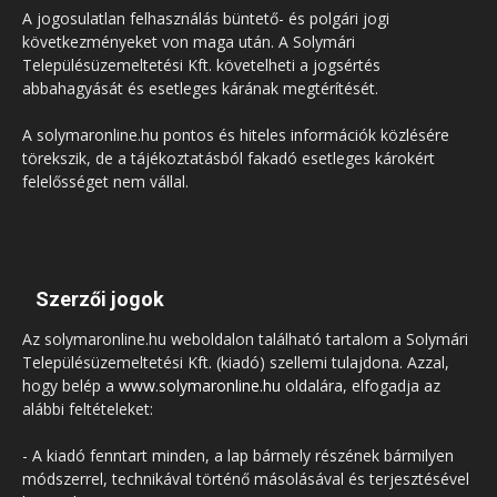
A jogosulatlan felhasználás büntető- és polgári jogi
következményeket von maga után. A Solymári
Településüzemeltetési Kft. követelheti a jogsértés
abbahagyását és esetleges kárának megtérítését.
A solymaronline.hu pontos és hiteles információk közlésére
törekszik, de a tájékoztatásból fakadó esetleges károkért
felelősséget nem vállal.
Szerzői jogok
Az solymaronline.hu weboldalon található tartalom a Solymári
Településüzemeltetési Kft. (kiadó) szellemi tulajdona. Azzal,
hogy belép a
www.solymaronline.hu
oldalára, elfogadja az
alábbi feltételeket:
- A kiadó fenntart minden, a lap bármely részének bármilyen
módszerrel, technikával történő másolásával és terjesztésével