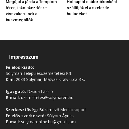
Megújul a járda a Templom
Holnaptól csütörtökönként
téren, iskolakezdésre
szállítják el a szelektív
visszakerülnek a
hulladékot
buszmegállók
Impresszum
Felelős kiadó:
Solymári Településüzemeltetési Kft.
Cím:
2083 Solymár, Mátyás király utca 37..
Igazgató:
Dzsida László
E-mail:
uzemeltetes@solymarert.hu
Szerkesztőség:
Búzamező Médiacsoport
Felelős szerkesztő:
Sólyom Ágnes
E-mail:
solymaronline.hu@gmail.com