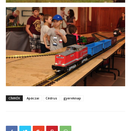
CÍMKÉK
Apáczai
Cédrus
gyereknap