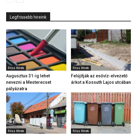
Legfrissebb hireink
Friss Hírek
Friss Hírek
Augusztus 31-ig lehet
Felújítják az esővíz-elvezető
nevezni a Mesterecset
árkot a Kossuth Lajos utcában
pályázatra
Friss Hírek
Friss Hírek