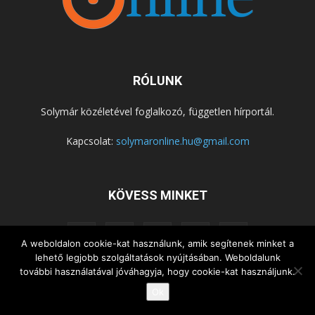
RÓLUNK
Solymár közéletével foglalkozó, független hírportál.
Kapcsolat:
solymaronline.hu@gmail.com
KÖVESS MINKET
A weboldalon cookie-kat használunk, amik segítenek minket a
lehető legjobb szolgáltatások nyújtásában. Weboldalunk
további használatával jóváhagyja, hogy cookie-kat használjunk.
KÖZÉLET
KÖZÖSSÉGEK
SZABADIDŐ
Ok
NEMZETISÉG, HELYTÖRTÉNET
RIPORTOK