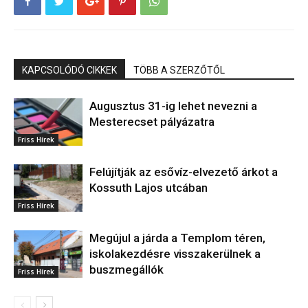
KAPCSOLÓDÓ CIKKEK
TÖBB A SZERZŐTŐL
Augusztus 31-ig lehet nevezni a
Mesterecset pályázatra
Friss Hírek
Felújítják az esővíz-elvezető árkot a
Kossuth Lajos utcában
Friss Hírek
Megújul a járda a Templom téren,
iskolakezdésre visszakerülnek a
buszmegállók
Friss Hírek