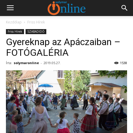
Kezdőlap
Friss Hírek
Friss Hírek
SZABADIDŐ
Gyereknap az Apáczaiban –
FOTÓGALÉRIA
Írta:
solymaronline
-
2019.05.27.
1538