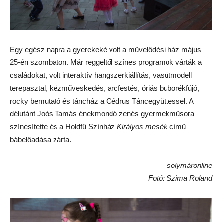
Egy egész napra a gyerekeké volt a művelődési ház május
25-én szombaton. Már reggeltől színes programok várták a
családokat, volt interaktív hangszerkiállítás, vasútmodell
terepasztal, kézműveskedés, arcfestés, óriás buborékfújó,
rocky bemutató és táncház a Cédrus Táncegyüttessel. A
délutánt Joós Tamás énekmondó zenés gyermekműsora
színesítette és a Holdfű Színház
Királyos mesék
című
bábelőadása zárta.
solymáronline
Fotó: Szima Roland