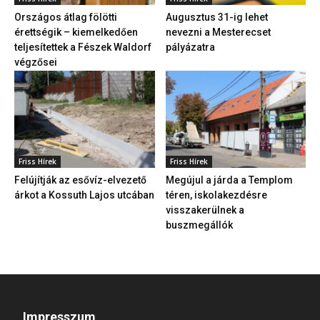
Országos átlag fölötti
Augusztus 31-ig lehet
érettségik – kiemelkedően
nevezni a Mesterecset
teljesítettek a Fészek Waldorf
pályázatra
végzősei
Friss Hírek
Friss Hírek
Felújítják az esővíz-elvezető
Megújul a járda a Templom
árkot a Kossuth Lajos utcában
téren, iskolakezdésre
visszakerülnek a
buszmegállók
Impresszum