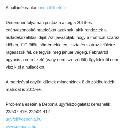
A hulladéknaptár
innen tölthető le
December folyamán postázta a cég a 2019-es
edényazonosító matricákat azoknak, akik rendezték a
hulladékszállítási díjat. Azt javasolják, hogy a matricát száraz
időben, 7°C fölötti hőmérsékleten, tiszta és száraz felületre
ragasszuk fel, de tegyük meg január végéig. Februártól
ugyanis a nem fizető (vagy nem szerződött) ügyfelektől nem
viszik el a hulladékot.
A matricával együtt küldtek mindenkinek 8 db zöldhulladék-
matricát is 2019-re.
Probléma esetén a Depónia ügyfélszolgálatát kereshetik:
22/507-419, 22/504-412
ugyfel@deponia.hu
www.deponia.hu