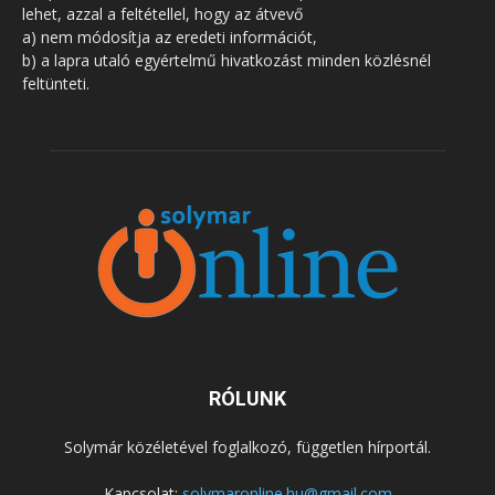
lehet, azzal a feltétellel, hogy az átvevő
a) nem módosítja az eredeti információt,
b) a lapra utaló egyértelmű hivatkozást minden közlésnél
feltünteti.
RÓLUNK
Solymár közéletével foglalkozó, független hírportál.
Kapcsolat:
solymaronline.hu@gmail.com