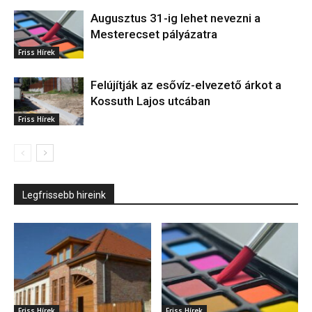
Augusztus 31-ig lehet nevezni a
Mesterecset pályázatra
Friss Hírek
Felújítják az esővíz-elvezető árkot a
Kossuth Lajos utcában
Friss Hírek
Legfrissebb hireink
Friss Hírek
Friss Hírek