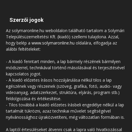
Szerzői jogok
Az solymaronline.hu weboldalon található tartalom a Solymári
Településüzemeltetési Kft. (kiadó) szellemi tulajdona. Azzal,
hogy belép a
www.solymaronline.hu
oldalára, elfogadja az
alábbi feltételeket:
- A kiadó fenntart minden, a lap bármely részének bármilyen
módszerrel, technikával történő másolásával és terjesztésével
kapcsolatos jogot.
- A kiadó előzetes írásos hozzájárulása nélkül tilos a lap
egészének vagy részeinek (szöveg, grafika, fotó, audio- vagy
videoanyag, adatszerkezet, struktúra, eljárás, program stb.)
feldolgozása és értékesítése.
- Tilos továbbá a kiadó előzetes írásbeli engedélye nélkül a lap
tartalmát tükrözni, azaz technikai művelet segítségével
nyilvánossághoz újraközvetíteni, még változatlan formában is.
A laptól értesüléseket átvenni csak a lapra való hivatkozással