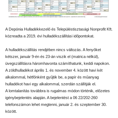
A Depónia Hulladékkezelő és Településtisztasági Nonprofit Kft.
közreadta a 2019. évi hulladékszállítási időpontokat.
A hulladékszállítás rendjében nincs változás. A fenyőket
kétszer, január 9-én és 23-án viszik el (matrica nélkül),
üvegszállításra háromhavonta számíthatunk, keddi napokon.
A zöldhulladékot április 1. és november 4. között havi két
alkalommal, hétfőnként gyűjtik be, a papír és műanyag
hulladékot havi egy alkalommal, szerdán szállítják el.
A lomtalanítás továbbra is rugalmas módon történik, előzetes
igénybejelentés alapján. A bejelentést a 06 22/202-260
telefonszámon lehet megtenni, január 2. és szeptember 30.
között.