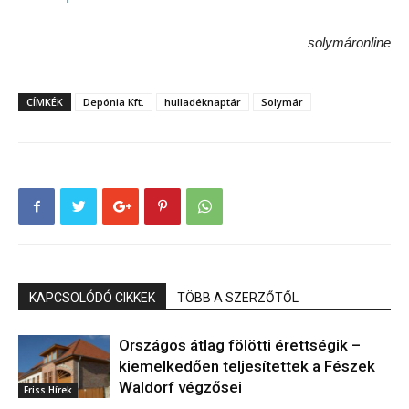
solymáronline
CÍMKÉK
Depónia Kft.
hulladéknaptár
Solymár
KAPCSOLÓDÓ CIKKEK
TÖBB A SZERZŐTŐL
Országos átlag fölötti érettségik –
kiemelkedően teljesítettek a Fészek
Waldorf végzősei
Friss Hírek