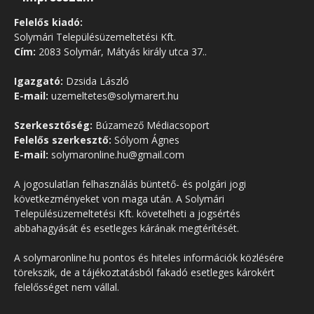
Felelős kiadó:
Solymári Településüzemeltetési Kft.
Cím:
2083 Solymár, Mátyás király utca 37..
Igazgató:
Dzsida László
E-mail:
uzemeltetes@solymarert.hu
Szerkesztőség:
Búzamező Médiacsoport
Felelős szerkesztő:
Sólyom Ágnes
E-mail:
solymaronline.hu@gmail.com
A jogosulatlan felhasználás büntető- és polgári jogi
következményeket von maga után. A Solymári
Településüzemeltetési Kft. követelheti a jogsértés
abbahagyását és esetleges kárának megtérítését.
A solymaronline.hu pontos és hiteles információk közlésére
törekszik, de a tájékoztatásból fakadó esetleges károkért
felelősséget nem vállal.