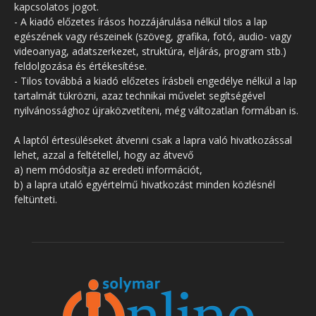
kapcsolatos jogot.
- A kiadó előzetes írásos hozzájárulása nélkül tilos a lap
egészének vagy részeinek (szöveg, grafika, fotó, audio- vagy
videoanyag, adatszerkezet, struktúra, eljárás, program stb.)
feldolgozása és értékesítése.
- Tilos továbbá a kiadó előzetes írásbeli engedélye nélkül a lap
tartalmát tükrözni, azaz technikai művelet segítségével
nyilvánossághoz újraközvetíteni, még változatlan formában is.
A laptól értesüléseket átvenni csak a lapra való hivatkozással
lehet, azzal a feltétellel, hogy az átvevő
a) nem módosítja az eredeti információt,
b) a lapra utaló egyértelmű hivatkozást minden közlésnél
feltünteti.