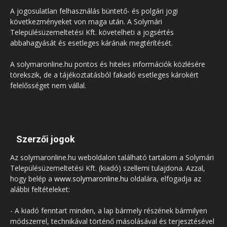
A jogosulatlan felhasználás büntető- és polgári jogi
következményeket von maga után. A Solymári
Településüzemeltetési Kft. követelheti a jogsértés
abbahagyását és esetleges kárának megtérítését.
A solymaronline.hu pontos és hiteles információk közlésére
törekszik, de a tájékoztatásból fakadó esetleges károkért
felelősséget nem vállal.
Szerzői jogok
Az solymaronline.hu weboldalon található tartalom a Solymári
Településüzemeltetési Kft. (kiadó) szellemi tulajdona. Azzal,
hogy belép a
www.solymaronline.hu
oldalára, elfogadja az
alábbi feltételeket:
- A kiadó fenntart minden, a lap bármely részének bármilyen
módszerrel, technikával történő másolásával és terjesztésével