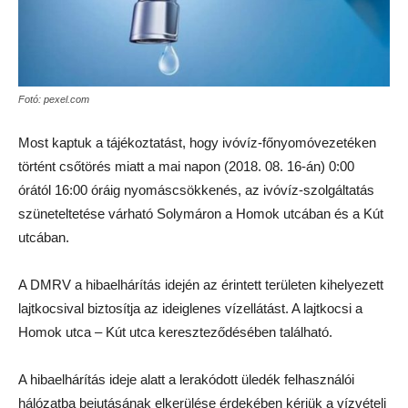
Fotó: pexel.com
Most kaptuk a tájékoztatást, hogy ivóvíz-főnyomóvezetéken
történt csőtörés miatt a mai napon (2018. 08. 16-án) 0:00
órától 16:00 óráig nyomáscsökkenés, az ivóvíz-szolgáltatás
szüneteltetése várható Solymáron a Homok utcában és a Kút
utcában.
A DMRV a hibaelhárítás idején az érintett területen kihelyezett
lajtkocsival biztosítja az ideiglenes vízellátást. A lajtkocsi a
Homok utca – Kút utca kereszteződésében található.
A hibaelhárítás ideje alatt a lerakódott üledék felhasználói
hálózatba bejutásának elkerülése érdekében kérjük a vízvételi