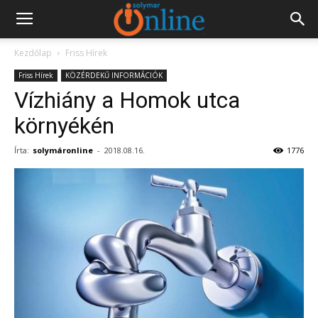
Kezdőlap
Friss Hírek
Friss Hírek
KÖZÉRDEKŰ INFORMÁCIÓK
Vízhiány a Homok utca
környékén
Írta:
solymáronline
-
2018.08.16.
1776