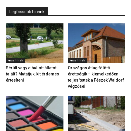
Legfrissebb hireink
Friss Hírek
Friss Hírek
Sérült vagy elhullott állatot
Országos átlag fölötti
talált? Mutatjuk, kit érdemes
érettségik – kiemelkedően
értesíteni
teljesítettek a Fészek Waldorf
végzősei