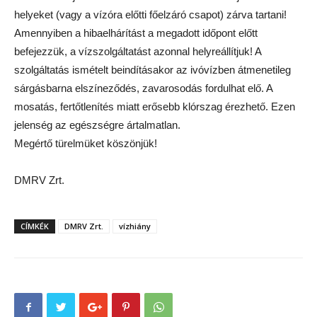
helyeket (vagy a vízóra előtti főelzáró csapot) zárva tartani!
Amennyiben a hibaelhárítást a megadott időpont előtt
befejezzük, a vízszolgáltatást azonnal helyreállítjuk! A
szolgáltatás ismételt beindításakor az ivóvízben átmenetileg
sárgásbarna elszíneződés, zavarosodás fordulhat elő. A
mosatás, fertőtlenítés miatt erősebb klórszag érezhető. Ezen
jelenség az egészségre ártalmatlan.
Megértő türelmüket köszönjük!
DMRV Zrt.
CÍMKÉK
DMRV Zrt.
vízhiány