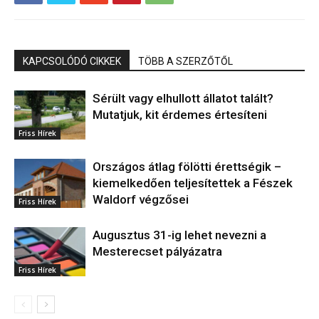
KAPCSOLÓDÓ CIKKEK
TÖBB A SZERZŐTŐL
Sérült vagy elhullott állatot talált?
Mutatjuk, kit érdemes értesíteni
Friss Hírek
Országos átlag fölötti érettségik –
kiemelkedően teljesítettek a Fészek
Waldorf végzősei
Friss Hírek
Augusztus 31-ig lehet nevezni a
Mesterecset pályázatra
Friss Hírek