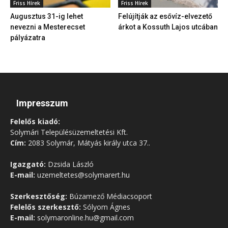
Friss Hírek
Friss Hírek
Augusztus 31-ig lehet
Felújítják az esővíz-elvezető
nevezni a Mesterecset
árkot a Kossuth Lajos utcában
pályázatra
Impresszum
Felelős kiadó:
Solymári Településüzemeltetési Kft.
Cím:
2083 Solymár, Mátyás király utca 37..
Igazgató:
Dzsida László
E-mail:
uzemeltetes@solymarert.hu
Szerkesztőség:
Búzamező Médiacsoport
Felelős szerkesztő:
Sólyom Ágnes
E-mail:
solymaronline.hu@gmail.com