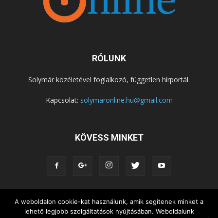
RÓLUNK
Solymár közéletével foglalkozó, független hírportál.
Kapcsolat:
solymaronline.hu@gmail.com
KÖVESS MINKET
A weboldalon cookie-kat használunk, amik segítenek minket a
KÖZÉLET
KÖZÖSSÉGEK
SZABADIDŐ
lehető legjobb szolgáltatások nyújtásában. Weboldalunk
NEMZETISÉG, HELYTÖRTÉNET
RIPORTOK