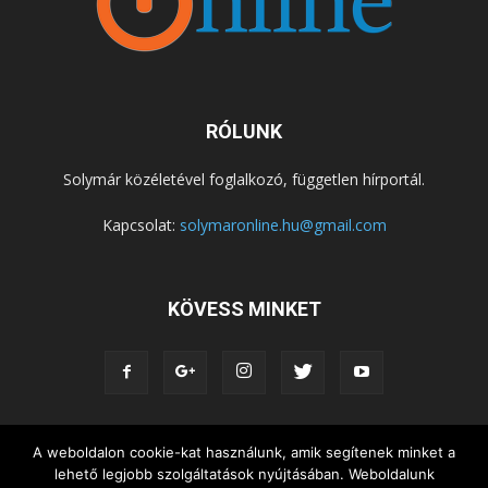
RÓLUNK
Solymár közéletével foglalkozó, független hírportál.
Kapcsolat:
solymaronline.hu@gmail.com
KÖVESS MINKET
A weboldalon cookie-kat használunk, amik segítenek minket a
KÖZÉLET
KÖZÖSSÉGEK
SZABADIDŐ
lehető legjobb szolgáltatások nyújtásában. Weboldalunk
NEMZETISÉG, HELYTÖRTÉNET
RIPORTOK