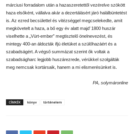
márciusi forradalom után a hazaszeretettől vezérelve szökött
haza elsőként, vállalva akár a dezertálásért járó halálbüntetést
is. Az ezred becsülettel és vitézséggel megcselekedte, amit
megkövetelt a haza, a bő egy év alatt majd’ 1800 huszár
viselhette a „Vürt-ember” megtisztelő önelnevezést, és
mintegy 400-an áldozták ifjú életüket a szülőhazáért és a
szabadságért. A végső summázat szerint ők voltak a
szabadságharc legjobb huszárezrede, vérükkel szolgálták
meg nemcsak kortársaik, hanem a mi elismerésünket is.
PA, solymáronline
CÍMKÉK
könyv
történelem