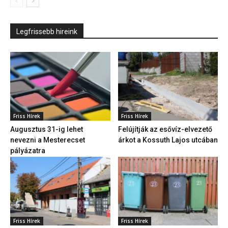
Legfrissebb hireink
Friss Hírek
Friss Hírek
Augusztus 31-ig lehet
Felújítják az esővíz-elvezető
nevezni a Mesterecset
árkot a Kossuth Lajos utcában
pályázatra
Friss Hírek
Friss Hírek