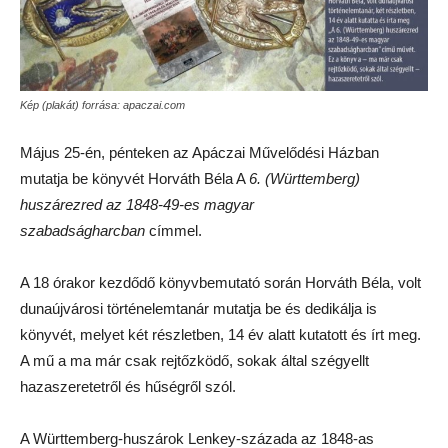
Kép (plakát) forrása: apaczai.com
Május 25-én, pénteken az Apáczai Művelődési Házban
mutatja be könyvét Horváth Béla A
6. (Württemberg)
huszárezred az 1848-49-es magyar
szabadságharcban
címmel.
A 18 órakor kezdődő könyvbemutató során Horváth Béla, volt
dunaújvárosi történelemtanár mutatja be és dedikálja is
könyvét, melyet két részletben, 14 év alatt kutatott és írt meg.
A mű a ma már csak rejtőzködő, sokak által szégyellt
hazaszeretetről és hűségről szól.
A Württemberg-huszárok Lenkey-százada az 1848-as