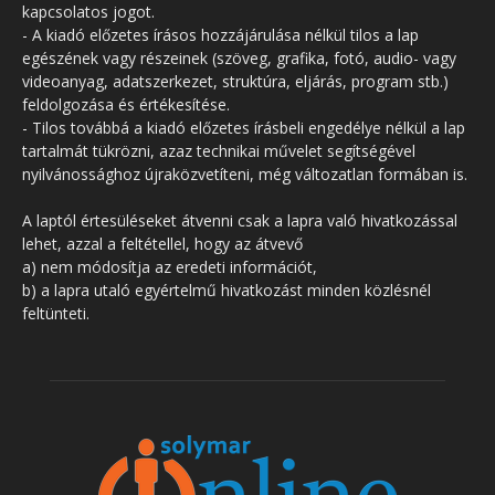
kapcsolatos jogot.
- A kiadó előzetes írásos hozzájárulása nélkül tilos a lap
egészének vagy részeinek (szöveg, grafika, fotó, audio- vagy
videoanyag, adatszerkezet, struktúra, eljárás, program stb.)
feldolgozása és értékesítése.
- Tilos továbbá a kiadó előzetes írásbeli engedélye nélkül a lap
tartalmát tükrözni, azaz technikai művelet segítségével
nyilvánossághoz újraközvetíteni, még változatlan formában is.
A laptól értesüléseket átvenni csak a lapra való hivatkozással
lehet, azzal a feltétellel, hogy az átvevő
a) nem módosítja az eredeti információt,
b) a lapra utaló egyértelmű hivatkozást minden közlésnél
feltünteti.