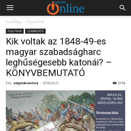
Kezdőlap
Friss Hírek
Friss Hírek
SZABADIDŐ
Kik voltak az 1848-49-es
magyar szabadságharc
leghűségesebb katonái? –
KÖNYVBEMUTATÓ
Írta:
solymáronline
-
2018.05.21.
2116