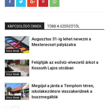
KAPCSOLÓDÓ CIKKEK
TÖBB A SZERZŐTŐL
Augusztus 31-ig lehet nevezni a
Mesterecset pályázatra
Friss Hírek
Felújítják az esővíz-elvezető árkot a
Kossuth Lajos utcában
Friss Hírek
Megújul a járda a Templom téren,
iskolakezdésre visszakerülnek a
buszmegállók
Friss Hírek