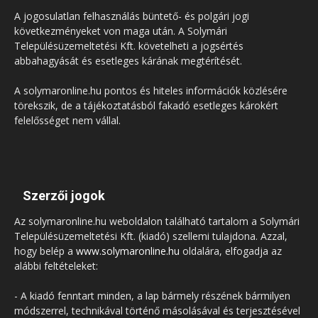
A jogosulatlan felhasználás büntető- és polgári jogi
következményeket von maga után. A Solymári
Településüzemeltetési Kft. követelheti a jogsértés
abbahagyását és esetleges kárának megtérítését.
A solymaronline.hu pontos és hiteles információk közlésére
törekszik, de a tájékoztatásból fakadó esetleges károkért
felelősséget nem vállal.
Szerzői jogok
Az solymaronline.hu weboldalon található tartalom a Solymári
Településüzemeltetési Kft. (kiadó) szellemi tulajdona. Azzal,
hogy belép a
www.solymaronline.hu
oldalára, elfogadja az
alábbi feltételeket:
- A kiadó fenntart minden, a lap bármely részének bármilyen
módszerrel, technikával történő másolásával és terjesztésével