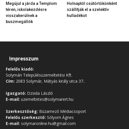
Megújul a járda a Templom
Holnaptól csütörtökönként
téren, iskolakezdésre
szállítják el a szelektív
visszakerülnek a
hulladékot
buszmegállók
Impresszum
Felelős kiadó:
Solymári Településüzemeltetési Kft.
Cím:
2083 Solymár, Mátyás király utca 37..
Igazgató:
Dzsida László
E-mail:
uzemeltetes@solymarert.hu
Szerkesztőség:
Búzamező Médiacsoport
Felelős szerkesztő:
Sólyom Ágnes
E-mail:
solymaronline.hu@gmail.com