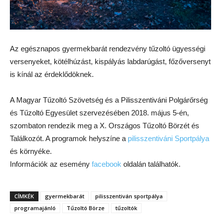
Az egésznapos gyermekbarát rendezvény tűzoltó ügyességi
versenyeket, kötélhúzást, kispályás labdarúgást, főzőversenyt
is kínál az érdeklődöknek.
A Magyar Tűzoltó Szövetség és a Pilisszentiváni Polgárőrség
és Tűzoltó Egyesület szervezésében 2018. május 5-én,
szombaton rendezik meg a X. Országos Tűzoltó Börzét és
Találkozót. A programok helyszíne a
pilisszentiváni Sportpálya
és környéke.
Információk az esemény
facebook
oldalán találhatók.
CÍMKÉK
gyermekbarát
pilisszentiván sportpálya
programajánló
Tűzoltó Börze
tűzoltók