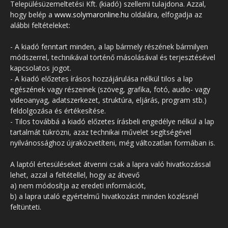
Településüzemeltetési Kft. (kiadó) szellemi tulajdona. Azzal,
hogy belép a
www.solymaronline.hu
oldalára, elfogadja az
alábbi feltételeket:
- A kiadó fenntart minden, a lap bármely részének bármilyen
módszerrel, technikával történő másolásával és terjesztésével
kapcsolatos jogot.
- A kiadó előzetes írásos hozzájárulása nélkül tilos a lap
egészének vagy részeinek (szöveg, grafika, fotó, audio- vagy
videoanyag, adatszerkezet, struktúra, eljárás, program stb.)
feldolgozása és értékesítése.
- Tilos továbbá a kiadó előzetes írásbeli engedélye nélkül a lap
tartalmát tükrözni, azaz technikai művelet segítségével
nyilvánossághoz újraközvetíteni, még változatlan formában is.
A laptól értesüléseket átvenni csak a lapra való hivatkozással
lehet, azzal a feltétellel, hogy az átvevő
a) nem módosítja az eredeti információt,
b) a lapra utaló egyértelmű hivatkozást minden közlésnél
feltünteti.