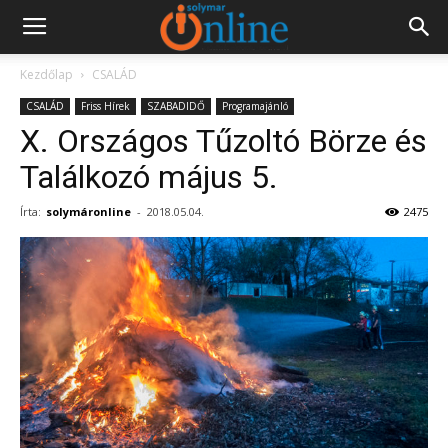
Kezdőlap
CSALÁD
CSALÁD
Friss Hírek
SZABADIDŐ
Programajánló
X. Országos Tűzoltó Börze és
Találkozó május 5.
Írta:
solymáronline
-
2018.05.04.
2475