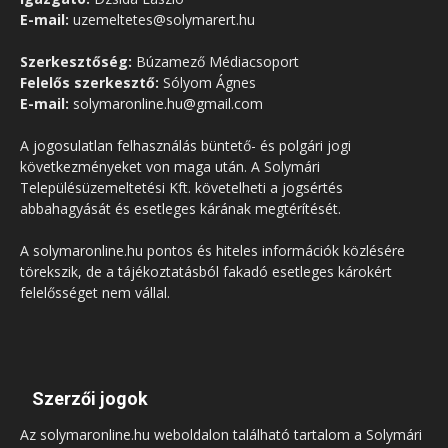
E-mail:
uzemeltetes@solymarert.hu
Szerkesztőség:
Búzamező Médiacsoport
Felelős szerkesztő:
Sólyom Ágnes
E-mail:
solymaronline.hu@gmail.com
A jogosulatlan felhasználás büntető- és polgári jogi
következményeket von maga után. A Solymári
Településüzemeltetési Kft. követelheti a jogsértés
abbahagyását és esetleges kárának megtérítését.
A solymaronline.hu pontos és hiteles információk közlésére
törekszik, de a tájékoztatásból fakadó esetleges károkért
felelősséget nem vállal.
Szerzői jogok
Az solymaronline.hu weboldalon található tartalom a Solymári