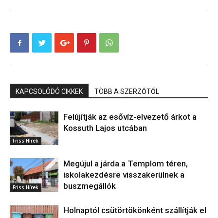
KAPCSOLÓDÓ CIKKEK
TÖBB A SZERZŐTŐL
Felújítják az esővíz-elvezető árkot a
Kossuth Lajos utcában
Friss Hírek
Megújul a járda a Templom téren,
iskolakezdésre visszakerülnek a
buszmegállók
Friss Hírek
Holnaptól csütörtökönként szállítják el