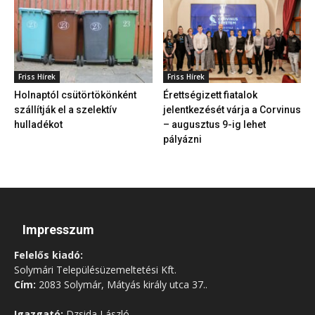
Friss Hírek
Friss Hírek
Holnaptól csütörtökönként
Érettségizett fiatalok
szállítják el a szelektív
jelentkezését várja a Corvinus
hulladékot
– augusztus 9-ig lehet
pályázni
Impresszum
Felelős kiadó:
Solymári Településüzemeltetési Kft.
Cím:
2083 Solymár, Mátyás király utca 37..
Igazgató:
Dzsida László