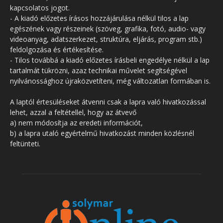
kapcsolatos jogot.
- A kiadó előzetes írásos hozzájárulása nélkül tilos a lap
egészének vagy részeinek (szöveg, grafika, fotó, audio- vagy
videoanyag, adatszerkezet, struktúra, eljárás, program stb.)
feldolgozása és értékesítése.
- Tilos továbbá a kiadó előzetes írásbeli engedélye nélkül a lap
tartalmát tükrözni, azaz technikai művelet segítségével
nyilvánossághoz újraközvetíteni, még változatlan formában is.
A laptól értesüléseket átvenni csak a lapra való hivatkozással
lehet, azzal a feltétellel, hogy az átvevő
a) nem módosítja az eredeti információt,
b) a lapra utaló egyértelmű hivatkozást minden közlésnél
feltünteti.