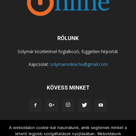
RÓLUNK
Solymár közéletével foglalkozó, független hírportál.
Kapcsolat:
solymaronline.hu@gmail.com
KÖVESS MINKET
A weboldalon cookie-kat használunk, amik segítenek minket a
KÖZÉLET
KÖZÖSSÉGEK
SZABADIDŐ
lehető legjobb szolgáltatások nyújtásában. Weboldalunk
NEMZETISÉG, HELYTÖRTÉNET
RIPORTOK