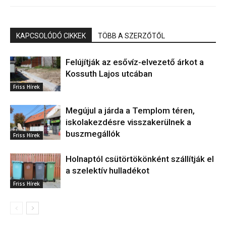
KAPCSOLÓDÓ CIKKEK
TÖBB A SZERZŐTŐL
Felújítják az esővíz-elvezető árkot a
Kossuth Lajos utcában
Friss Hírek
Megújul a járda a Templom téren,
iskolakezdésre visszakerülnek a
buszmegállók
Friss Hírek
Holnaptól csütörtökönként szállítják el
a szelektív hulladékot
Friss Hírek