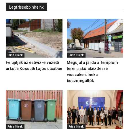
Legfrissebb hireink
Friss Hírek
Friss Hírek
Felújítják az esővíz-elvezető
Megújul a járda a Templom
árkot a Kossuth Lajos utcában
téren, iskolakezdésre
visszakerülnek a
buszmegállók
Friss Hírek
Friss Hírek