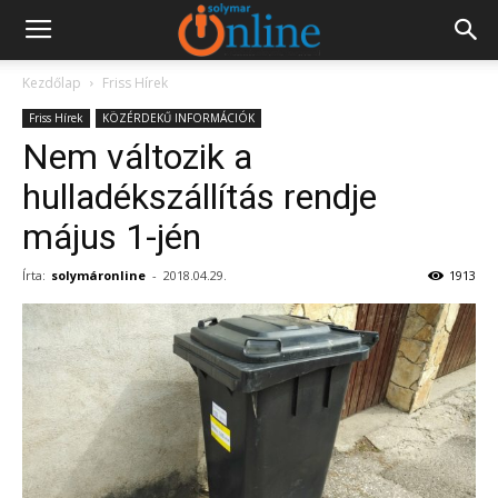
Kezdőlap
Friss Hírek
Friss Hírek
KÖZÉRDEKŰ INFORMÁCIÓK
Nem változik a
hulladékszállítás rendje
május 1-jén
Írta:
solymáronline
-
2018.04.29.
1913