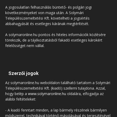
A jogosulatlan felhasználás büntető- és polgári jogi
következményeket von maga után. A Solymári
Településüzemeltetési Kft. követelheti a jogsértés
abbahagyását és esetleges kárának megtérítését.
A solymaronline.hu pontos és hiteles információk közlésére
törekszik, de a tájékoztatásból fakadó esetleges károkért
felelősséget nem vállal.
Szerzői jogok
Az solymaronline.hu weboldalon található tartalom a Solymári
Településüzemeltetési Kft. (kiadó) szellemi tulajdona. Azzal,
hogy belép a
www.solymaronline.hu
oldalára, elfogadja az
alábbi feltételeket:
- A kiadó fenntart minden, a lap bármely részének bármilyen
módszerrel, technikával történő másolásával és terjesztésével