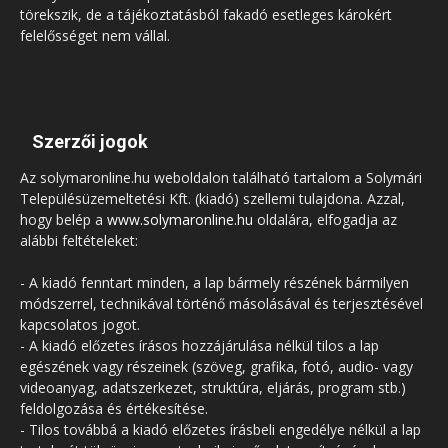
törekszik, de a tájékoztatásból fakadó esetleges károkért
felelősséget nem vállal.
Szerzői jogok
Az solymaronline.hu weboldalon található tartalom a Solymári
Településüzemeltetési Kft. (kiadó) szellemi tulajdona. Azzal,
hogy belép a
www.solymaronline.hu
oldalára, elfogadja az
alábbi feltételeket:
- A kiadó fenntart minden, a lap bármely részének bármilyen
módszerrel, technikával történő másolásával és terjesztésével
kapcsolatos jogot.
- A kiadó előzetes írásos hozzájárulása nélkül tilos a lap
egészének vagy részeinek (szöveg, grafika, fotó, audio- vagy
videoanyag, adatszerkezet, struktúra, eljárás, program stb.)
feldolgozása és értékesítése.
- Tilos továbbá a kiadó előzetes írásbeli engedélye nélkül a lap