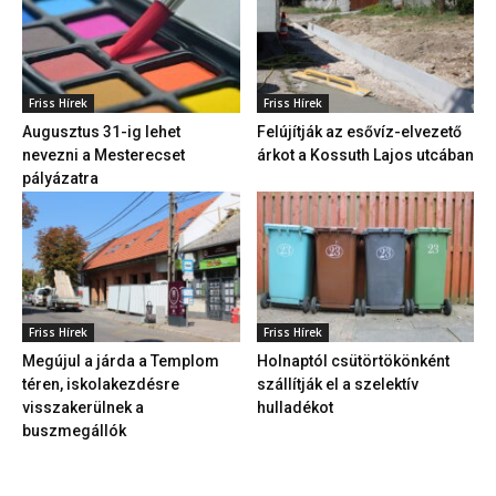
Friss Hírek
Friss Hírek
Augusztus 31-ig lehet
Felújítják az esővíz-elvezető
nevezni a Mesterecset
árkot a Kossuth Lajos utcában
pályázatra
Friss Hírek
Friss Hírek
Megújul a járda a Templom
Holnaptól csütörtökönként
téren, iskolakezdésre
szállítják el a szelektív
visszakerülnek a
hulladékot
buszmegállók