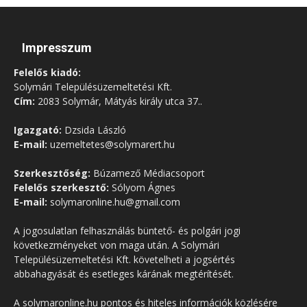
Impresszum
Felelős kiadó:
Solymári Településüzemeltetési Kft.
Cím:
2083 Solymár, Mátyás király utca 37..
Igazgató:
Dzsida László
E-mail:
uzemeltetes@solymarert.hu
Szerkesztőség:
Búzamező Médiacsoport
Felelős szerkesztő:
Sólyom Ágnes
E-mail:
solymaronline.hu@gmail.com
A jogosulatlan felhasználás büntető- és polgári jogi
következményeket von maga után. A Solymári
Településüzemeltetési Kft. követelheti a jogsértés
abbahagyását és esetleges kárának megtérítését.
A solymaronline.hu pontos és hiteles információk közlésére