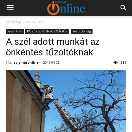
Kezdőlap
Friss Hírek
Friss Hírek
KÖZÉRDEKŰ INFORMÁCIÓK
Közbiztonság
A szél adott munkát az
önkéntes tűzoltóknak
Írta:
solymáronline
-
2018.04.03.
1881