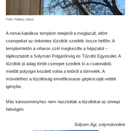
Fotó: Földesi János
A római katolikus templom tetejéről a meglazult, eltört
cserepeket az önkéntes tűzoltók szedték össze hétfőn. A
templomtetőn a viharos szél megkezdte a héjazatot –
tájékoztatott a Solymári Polgárőrség és Tűzoltó Egyesület. A
tűzoltók jó adag törött cserepet szedtek ki a csatonából,
mielőtt potyogni kezdett volna a tetőről a törmelék. A
művelethez a tűzoltóság emelőkosaras gépkocsiját vették
igénybe.
Más káreseményhez nem riasztották a tűzoltókat az ünnepi
hétvégén.
Sólyom Ági, solymáronline