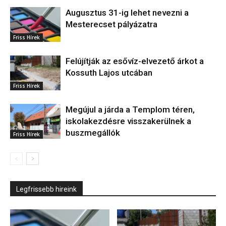
Augusztus 31-ig lehet nevezni a
Mesterecset pályázatra
Friss Hírek
Felújítják az esővíz-elvezető árkot a
Kossuth Lajos utcában
Friss Hírek
Megújul a járda a Templom téren,
iskolakezdésre visszakerülnek a
buszmegállók
Friss Hírek
Legfrissebb hireink