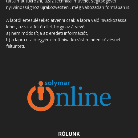
tartalmát tükrözni, azaz technikai művelet segítségével
nyilvánossághoz újraközvetíteni, még változatlan formában is.
A laptól értesüléseket átvenni csak a lapra való hivatkozással
lehet, azzal a feltétellel, hogy az átvevő
a) nem módosítja az eredeti információt,
b) a lapra utaló egyértelmű hivatkozást minden közlésnél
feltünteti.
RÓLUNK