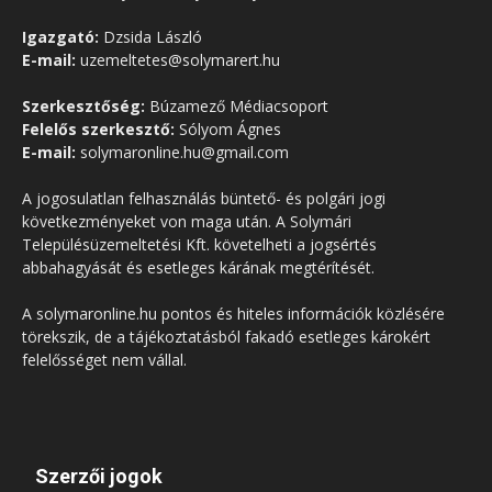
Igazgató:
Dzsida László
E-mail:
uzemeltetes@solymarert.hu
Szerkesztőség:
Búzamező Médiacsoport
Felelős szerkesztő:
Sólyom Ágnes
E-mail:
solymaronline.hu@gmail.com
A jogosulatlan felhasználás büntető- és polgári jogi
következményeket von maga után. A Solymári
Településüzemeltetési Kft. követelheti a jogsértés
abbahagyását és esetleges kárának megtérítését.
A solymaronline.hu pontos és hiteles információk közlésére
törekszik, de a tájékoztatásból fakadó esetleges károkért
felelősséget nem vállal.
Szerzői jogok