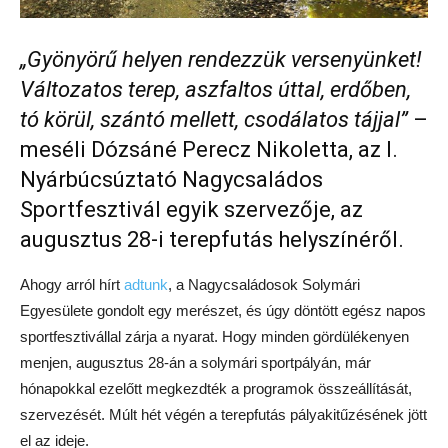
„Gyönyörű helyen rendezzük versenyünket!
Változatos terep, aszfaltos úttal, erdőben,
tó körül, szántó mellett, csodálatos tájjal”
–
meséli Dózsáné Perecz Nikoletta, az I.
Nyárbúcsúztató Nagycsaládos
Sportfesztivál egyik szervezője, az
augusztus 28-i terepfutás helyszínéről.
Ahogy arról hírt
adtunk
, a Nagycsaládosok Solymári
Egyesülete gondolt egy merészet, és úgy döntött egész napos
sportfesztivállal zárja a nyarat. Hogy minden gördülékenyen
menjen, augusztus 28-án a solymári sportpályán, már
hónapokkal ezelőtt megkezdték a programok összeállítását,
szervezését. Múlt hét végén a terepfutás pályakitűzésének jött
el az ideje.