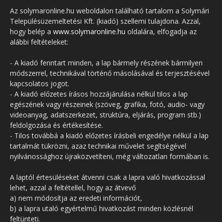
Az solymaronline.hu weboldalon található tartalom a Solymári
Településüzemeltetési Kft. (kiadó) szellemi tulajdona. Azzal,
hogy belép a
www.solymaronline.hu
oldalára, elfogadja az
alábbi feltételeket:
- A kiadó fenntart minden, a lap bármely részének bármilyen
módszerrel, technikával történő másolásával és terjesztésével
kapcsolatos jogot.
- A kiadó előzetes írásos hozzájárulása nélkül tilos a lap
egészének vagy részeinek (szöveg, grafika, fotó, audio- vagy
videoanyag, adatszerkezet, struktúra, eljárás, program stb.)
feldolgozása és értékesítése.
- Tilos továbbá a kiadó előzetes írásbeli engedélye nélkül a lap
tartalmát tükrözni, azaz technikai művelet segítségével
nyilvánossághoz újraközvetíteni, még változatlan formában is.
A laptól értesüléseket átvenni csak a lapra való hivatkozással
lehet, azzal a feltétellel, hogy az átvevő
a) nem módosítja az eredeti információt,
b) a lapra utaló egyértelmű hivatkozást minden közlésnél
feltünteti.