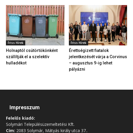
Friss Hírek
Friss Hírek
Holnaptól csütörtökönként
Érettségizett fiatalok
szállítják el a szelektív
jelentkezését várja a Corvinus
hulladékot
– augusztus 9-ig lehet
pályázni
Impresszum
Felelős kiadó:
Solymári Településüzemeltetési Kft.
Cím:
2083 Solymár, Mátyás király utca 37..