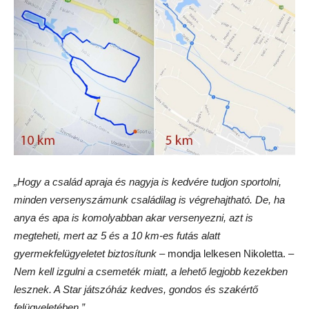
„Hogy a család apraja és nagyja is kedvére tudjon sportolni,
minden versenyszámunk családilag is végrehajtható. De, ha
anya és apa is komolyabban akar versenyezni, azt is
megteheti, mert az 5 és a 10 km-es futás alatt
gyermekfelügyeletet biztosítunk
– mondja lelkesen Nikoletta. –
Nem kell izgulni a csemeték miatt, a lehető legjobb kezekben
lesznek. A Star játszóház kedves, gondos és szakértő
felügyeletében.”