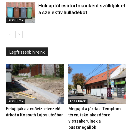
Holnaptól csütörtökönként szállítják el
a szelektív hulladékot
Friss Hírek
Legfrissebb hireink
Friss Hírek
Friss Hírek
Felújítják az esővíz-elvezető
Megújul a járda a Templom
árkot a Kossuth Lajos utcában
téren, iskolakezdésre
visszakerülnek a
buszmegállók