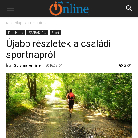
Kezdőlap
Friss Hírek
Friss Hírek
SZABADIDŐ
Sport
Újabb részletek a családi
sportnapról
Írta:
Solymáronline
-
2016.08.04.
2701