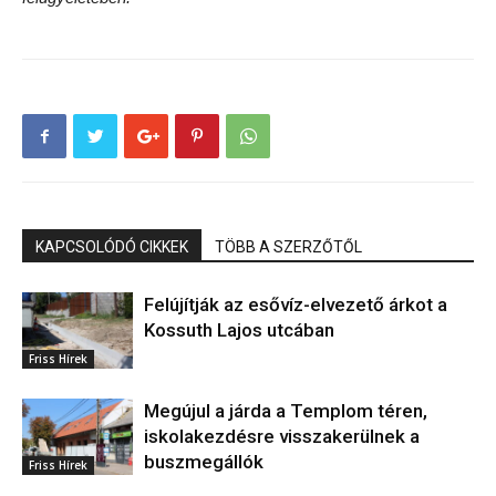
KAPCSOLÓDÓ CIKKEK
TÖBB A SZERZŐTŐL
Felújítják az esővíz-elvezető árkot a
Kossuth Lajos utcában
Friss Hírek
Megújul a járda a Templom téren,
iskolakezdésre visszakerülnek a
buszmegállók
Friss Hírek