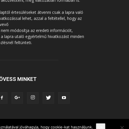
raközvetíteni, még változatlan formában is.
laptól értesüléseket átvenni csak a lapra való
vatkozással lehet, azzal a feltétellel, hogy az
tvevő
 nem módosítja az eredeti információt,
 a lapra utaló egyértelmű hivatkozást minden
zlésnél feltünteti.
ÖVESS MINKET
ználatával jóváhagyja, hogy cookie-kat használjunk.
Ok