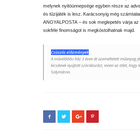
melynek nyitóünnepsége egyben része az adven
és tűzijáték is lesz. Karácsonyig még számt
ANGYALPOSTA – és sok meglepetés várja az érde
sokféle finomságot is megkóstolhatnak majd.
Csúszós előzmények
A művelődési ház 3 éven át üzemeltetett műanyag jé
kicsiknek nyújtott szórakozást, innen az ötlet, hog
Solymáron.