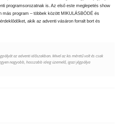
ti programsorozatnak is. Az első este meglepetés show
alan más program – többek között MIKULÁSBÓDÉ és
klődőket, akik az adventi vásáron forralt bort és
gpályát az adventi időszakban. Mivel az kis méretű volt és csak
y legyen nagyobb, hosszabb ideig üzemelő, igazi jégpálya