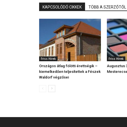
KAPCSOLÓDÓ CIKKEK
TÖBB A SZERZŐTŐL
Friss Hírek
Friss Hírek
Országos átlag fölötti érettségik –
Augusztus 3
kiemelkedően teljesítettek a Fészek
Mesterecse
Waldorf végzősei