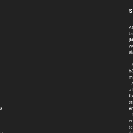
S
Az
ta
(k
w
al
- 
bá
má
- 
a 
fo
st
 a
ér
- 
en
te