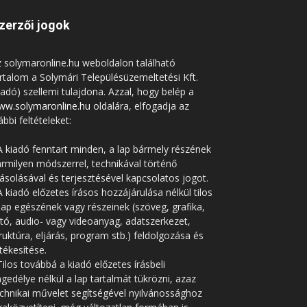
zerzői jogok
 solymaronline.hu weboldalon található
rtalom a Solymári Településüzemeltetési Kft.
iadó) szellemi tulajdona. Azzal, hogy belép a
ww.solymaronline.hu
oldalára, elfogadja az
ábbi feltételeket:
A kiadó fenntart minden, a lap bármely részének
rmilyen módszerrel, technikával történő
solásával és terjesztésével kapcsolatos jogot.
A kiadó előzetes írásos hozzájárulása nélkül tilos
lap egészének vagy részeinek (szöveg, grafika,
tó, audio- vagy videoanyag, adatszerkezet,
ruktúra, eljárás, program stb.) feldolgozása és
tékesítése.
Tilos továbbá a kiadó előzetes írásbeli
gedélye nélkül a lap tartalmát tükrözni, azaz
chnikai művelet segítségével nyilvánossághoz