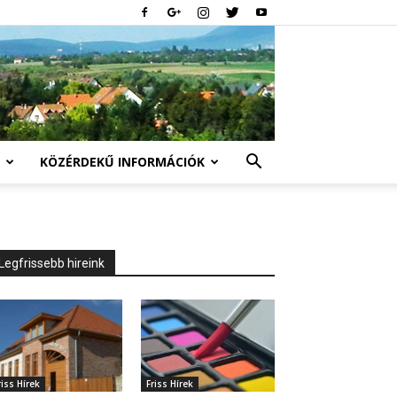
KÖZÉRDEKŰ INFORMÁCIÓK
Legfrissebb hireink
riss Hírek
Friss Hírek