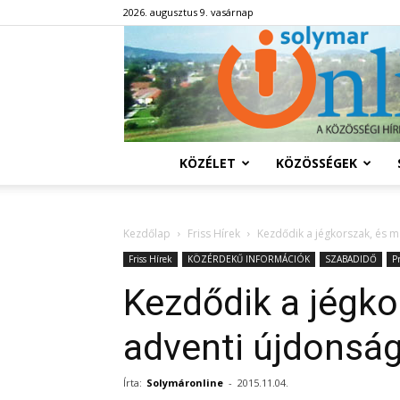
2026. augusztus 9. vasárnap
KÖZÉLET
KÖZÖSSÉGEK
Kezdőlap
Friss Hírek
Kezdődik a jégkorszak, és m
Friss Hírek
KÖZÉRDEKŰ INFORMÁCIÓK
SZABADIDŐ
P
Kezdődik a jégko
adventi újdonsá
Írta:
Solymáronline
-
2015.11.04.