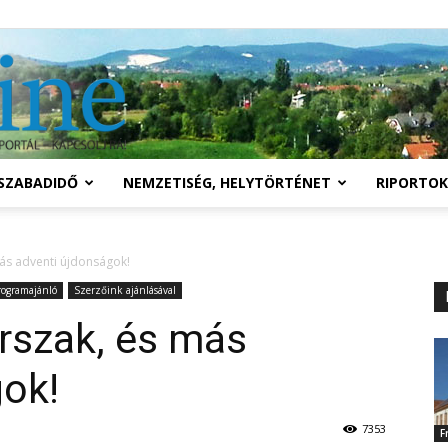
Solymár
SZABADIDŐ
NEMZETISÉG, HELYTÖRTÉNET
RIPORTOK
online
ás adventi újdonságok!
rogramajánló
Szerzőink ajánlásával
rszak, és más
gok!
7353
F