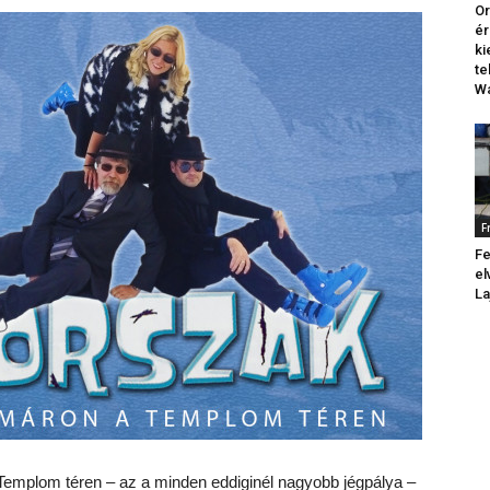
Or
ér
k
te
Wa
F
Fe
el
La
 Templom téren – az a minden eddiginél nagyobb jégpálya –