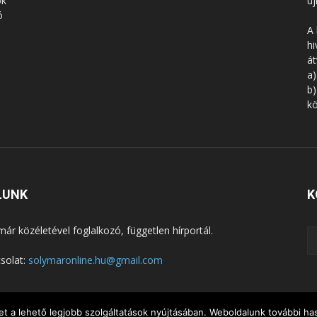
ók
új
ó
A 
hi
á
a)
b)
kö
LUNK
K
már közéletével foglalkozó, független hírportál.
solat:
solymaronline.hu@gmail.com
t a lehető legjobb szolgáltatások nyújtásában. Weboldalunk további has