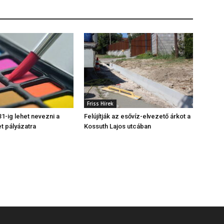
Friss Hírek
1-ig lehet nevezni a
Felújítják az esővíz-elvezető árkot a
t pályázatra
Kossuth Lajos utcában