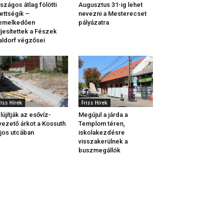
szágos átlag fölötti
Augusztus 31-ig lehet
ettségik –
nevezni a Mesterecset
iemelkedően
pályázatra
ljesítettek a Fészek
ldorf végzősei
riss Hírek
Friss Hírek
lújítják az esővíz-
Megújul a járda a
vezető árkot a Kossuth
Templom téren,
jos utcában
iskolakezdésre
visszakerülnek a
buszmegállók