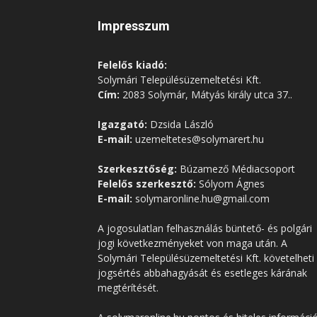
Impresszum
Felelős kiadó:
Solymári Településüzemeltetési Kft.
Cím:
2083 Solymár, Mátyás király utca 37..
Igazgató:
Dzsida László
E-mail:
uzemeltetes@solymarert.hu
Szerkesztőség:
Búzamező Médiacsoport
Felelős szerkesztő:
Sólyom Ágnes
E-mail:
solymaronline.hu@gmail.com
A jogosulatlan felhasználás büntető- és polgári
jogi következményeket von maga után. A
Solymári Településüzemeltetési Kft. követelheti
jogsértés abbahagyását és esetleges kárának
megtérítését.