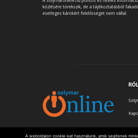
A solymaronline.hu pontos és hiteles informáci
közlésére törekszik, de a tájékoztatásból fakad
esetleges károkért felelősséget nem vállal.
RÓ
Soly
Kapc
A weboldalon cookie-kat használunk, amik segítenek minke