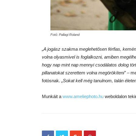
Fotó: Pallagi Roland
„A jogász szakma meglehetősen férfias, kemén
volna olyasmivel is foglalkozni, amiben megé
hogy nap mint nap mennyi csodálatos dolog tör
pillanatokat szerettem volna megörökíteni”
– mes
fotósnak.
„Sokat kell még tanulnom, talán élet
Munkáit a
www.ameliephoto.hu
weboldalon teki