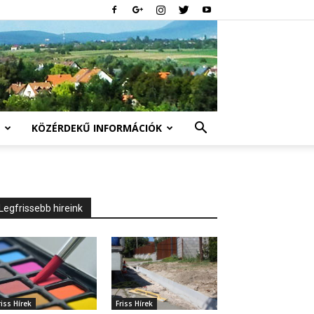
KÖZÉRDEKŰ INFORMÁCIÓK
Legfrissebb hireink
riss Hírek
Friss Hírek