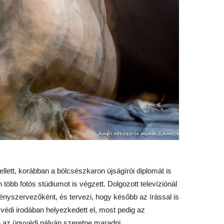
llett, korábban a bölcsészkaron újságírói diplomát is
több fotós stúdiumot is végzett. Dolgozott televíziónál
nyszervezőként, és tervezi, hogy később az írással is
yvédi irodában helyezkedett el, most pedig az
az ügyvédi pályán szeretne maradni.