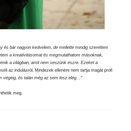
y és bár nagyon kedvelem, de mellette mindig szerettem
lhetem a kreativitásomat és megmutathatom másoknak,
ténik a világban, amit nem veszünk észre. Ezeket a
éli az indulásról. Mindezek ellenére nem tartja magát profi
em végéig, és talán még az sem lesz elég…”
nthetik meg.