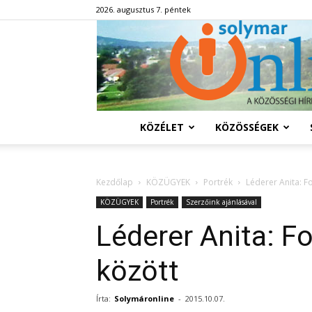
2026. augusztus 7. péntek
KÖZÉLET
KÖZÖSSÉGEK
Kezdőlap
KÖZÜGYEK
Portrék
Léderer Anita: F
KÖZÜGYEK
Portrék
Szerzőink ajánlásával
Léderer Anita: F
között
Írta:
Solymáronline
-
2015.10.07.