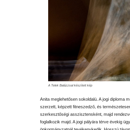
A Telek Balázzsal készített kép
Anita meglehetősen sokoldalú. A jogi diploma me
szerzett, képzett fitneszedző, és természetesen 
szerkesztőségi asszisztensként, majd rendezvé
foglalkozik majd. A jogi pályára térve évekig üg
önkormányzatnál tevékenykedik. Hosszú távon 