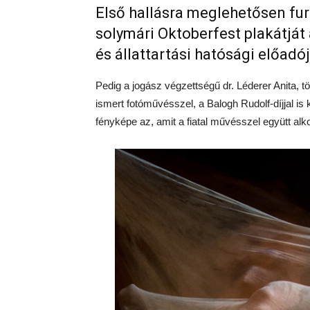
Első hallásra meglehetősen fur
solymári Oktoberfest plakátját
és állattartási hatósági előadó
Pedig a jogász végzettségű dr. Léderer Anita, tö
ismert fotóművésszel, a Balogh Rudolf-díjjal is k
fényképe az, amit a fiatal művésszel együtt alko