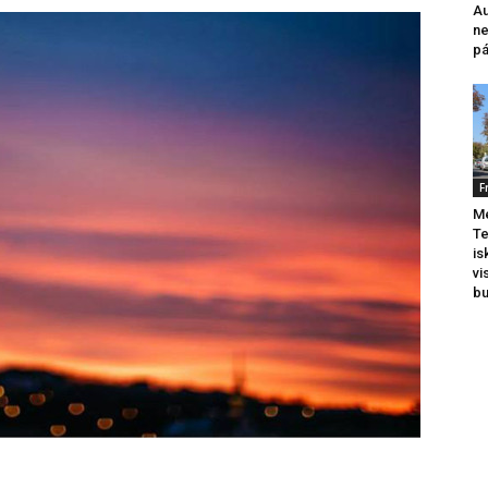
Au
ne
pá
F
Me
Te
is
vi
b