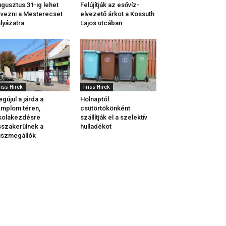
gusztus 31-ig lehet
Felújítják az esővíz-
vezni a Mesterecset
elvezető árkot a Kossuth
lyázatra
Lajos utcában
riss Hírek
Friss Hírek
gújul a járda a
Holnaptól
mplom téren,
csütörtökönként
kolakezdésre
szállítják el a szelektív
sszakerülnek a
hulladékot
uszmegállók