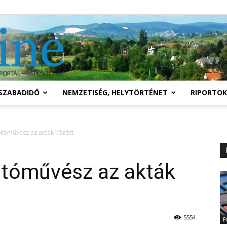
Solymár
SZABADIDŐ
NEMZETISÉG, HELYTÖRTÉNET
RIPORTOK
online
otóművész az akták között
otóművész az akták
5554
F